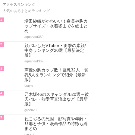
アクセスランキング
人気のあるまとめランキング
1
増田紗織がかわいい！身長や胸カ
ップサイズ・水着姿までを総まと
め
aquanaut369
2
顔バレしたVTuber・衝撃の素顔/
中身ランキング20選【最新決定
版】
aquanaut369
3
声優の胸カップ数！巨乳32人・貧
乳8人をランキングで紹介【最新
版】
Lstyle
4
乃木坂46のスキャンダル20選～彼
氏バレ・熱愛写真流出など【最新
版】
green20
5
ねこぢるの死因！顔写真や年齢・
旦那と子供・漫画作品の特徴も総
まとめ
passpi