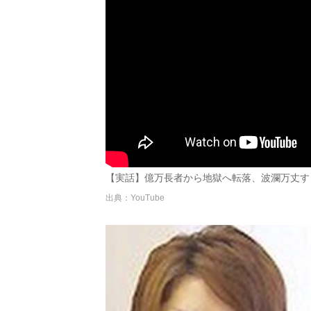
【実話】億万長者から地獄へ転落、波瀾万丈すぎる
出典：YouTube