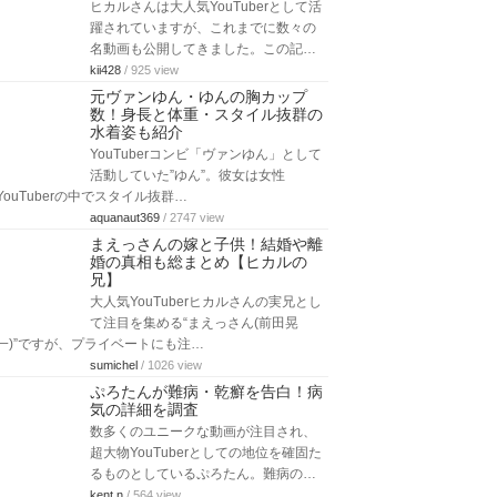
ヒカルさんは大人気YouTuberとして活
躍されていますが、これまでに数々の
名動画も公開してきました。この記…
kii428
/ 925 view
元ヴァンゆん・ゆんの胸カップ
数！身長と体重・スタイル抜群の
水着姿も紹介
YouTuberコンビ「ヴァンゆん」として
活動していた”ゆん”。彼女は女性
YouTuberの中でスタイル抜群…
aquanaut369
/ 2747 view
まえっさんの嫁と子供！結婚や離
婚の真相も総まとめ【ヒカルの
兄】
大人気YouTuberヒカルさんの実兄とし
て注目を集める“まえっさん(前田晃
一)”ですが、プライベートにも注…
sumichel
/ 1026 view
ぷろたんが難病・乾癬を告白！病
気の詳細を調査
数多くのユニークな動画が注目され、
超大物YouTuberとしての地位を確固た
るものとしているぷろたん。難病の…
kent.n
/ 564 view