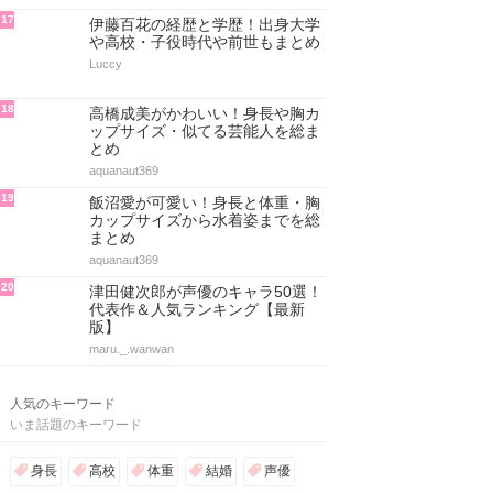
17
伊藤百花の経歴と学歴！出身大学
や高校・子役時代や前世もまとめ
Luccy
18
高橋成美がかわいい！身長や胸カ
ップサイズ・似てる芸能人を総ま
とめ
aquanaut369
19
飯沼愛が可愛い！身長と体重・胸
カップサイズから水着姿までを総
まとめ
aquanaut369
20
津田健次郎が声優のキャラ50選！
代表作＆人気ランキング【最新
版】
maru._.wanwan
人気のキーワード
いま話題のキーワード
身長
高校
体重
結婚
声優