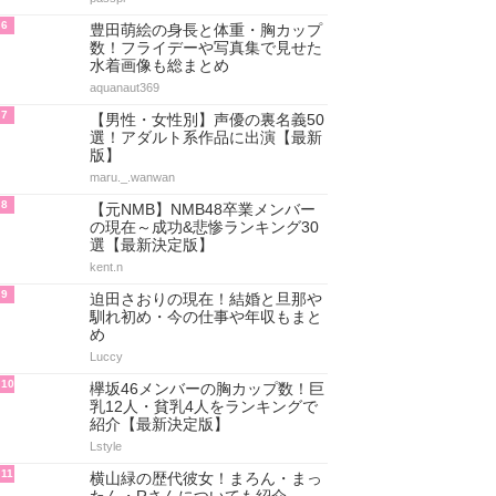
6
豊田萌絵の身長と体重・胸カップ
数！フライデーや写真集で見せた
水着画像も総まとめ
aquanaut369
7
【男性・女性別】声優の裏名義50
選！アダルト系作品に出演【最新
版】
maru._.wanwan
8
【元NMB】NMB48卒業メンバー
の現在～成功&悲惨ランキング30
選【最新決定版】
kent.n
9
迫田さおりの現在！結婚と旦那や
馴れ初め・今の仕事や年収もまと
め
Luccy
10
欅坂46メンバーの胸カップ数！巨
乳12人・貧乳4人をランキングで
紹介【最新決定版】
Lstyle
11
横山緑の歴代彼女！まろん・まっ