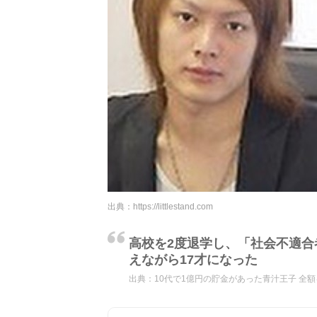
出典：
https://littlestand.com
高校を2度退学し、「社会不適
えながら17才になった
出典：
10代で1億円の貯金があった青汁王子 全額