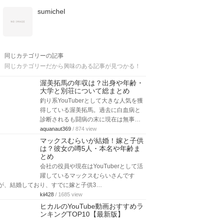
sumichel
同じカテゴリーの記事
同じカテゴリーだから興味のある記事が見つかる！
渥美拓馬の年収は？出身や年齢・
大学と別荘について総まとめ
釣り系YouTuberとして大きな人気を獲
得している渥美拓馬。過去に白血病と
診断されるも闘病の末に現在は無事…
aquanaut369
/ 874 view
マックスむらいが結婚！嫁と子供
は？彼女の噂5人・本名や年齢ま
とめ
会社の役員や現在はYouTuberとして活
躍しているマックスむらいさんです
が、結婚しており、すでに嫁と子供3…
kii428
/ 1685 view
ヒカルのYouTube動画おすすめラ
ンキングTOP10【最新版】