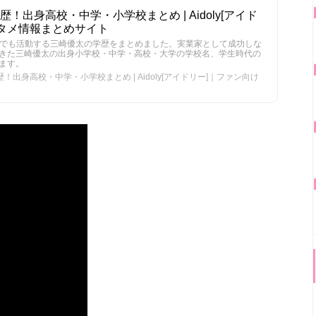
！出身高校・中学・小学校まとめ | Aidoly[アイド
タメ情報まとめサイト
beでも活動する三崎優太の学歴をまとめました。実業家として成功しな
きた三崎優太の出身小学校・中学・高校・大学の学校名、学生時代の
ます。
！出身高校・中学・小学校まとめ | Aidoly[アイドリー]｜ファン向け