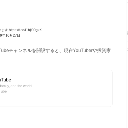
います
https://t.co/l1hjt90gkK
19年10月27日
Tubeチャンネルを開設すると、現在YouTuberや投資家
Tube
family, and the world
ube