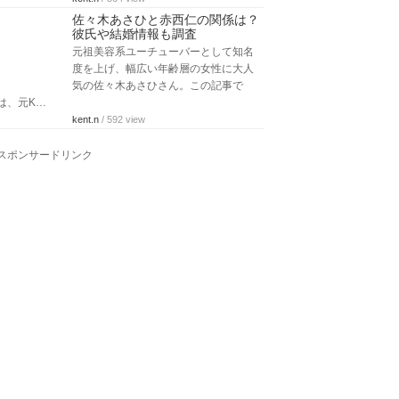
佐々木あさひと赤西仁の関係は？
彼氏や結婚情報も調査
元祖美容系ユーチューバーとして知名
度を上げ、幅広い年齢層の女性に大人
気の佐々木あさひさん。この記事で
は、元K…
kent.n
/ 592 view
スポンサードリンク