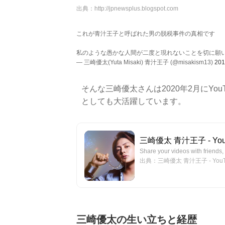
出典：
http://jpnewsplus.blogspot.com
これが青汁王子と呼ばれた男の脱税事件の真相です
私のような愚かな人間が二度と現れないことを切に願
— 三崎優太(Yuta Misaki) 青汁王子 (@misakism13)
20
そんな三崎優太さんは2020年2月にYou
としても大活躍しています。
三崎優太 青汁王子 - You
Share your videos with friends, 
出典：三崎優太 青汁王子 - YouT
三崎優太の生い立ちと経歴