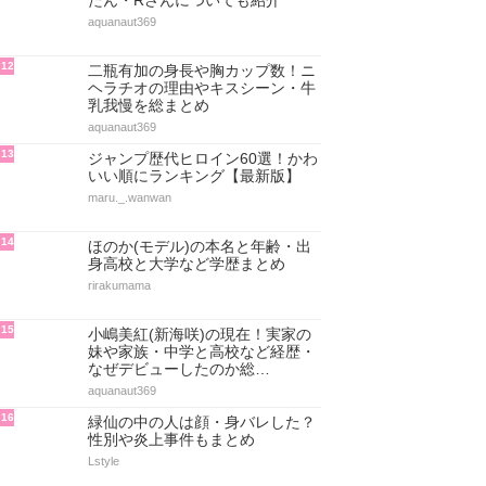
たん・Rさんについても紹介
aquanaut369
12
二瓶有加の身長や胸カップ数！ニ
ヘラチオの理由やキスシーン・牛
乳我慢を総まとめ
aquanaut369
13
ジャンプ歴代ヒロイン60選！かわ
いい順にランキング【最新版】
maru._.wanwan
14
ほのか(モデル)の本名と年齢・出
身高校と大学など学歴まとめ
rirakumama
15
小嶋美紅(新海咲)の現在！実家の
妹や家族・中学と高校など経歴・
なぜデビューしたのか総…
aquanaut369
16
緑仙の中の人は顔・身バレした？
性別や炎上事件もまとめ
Lstyle