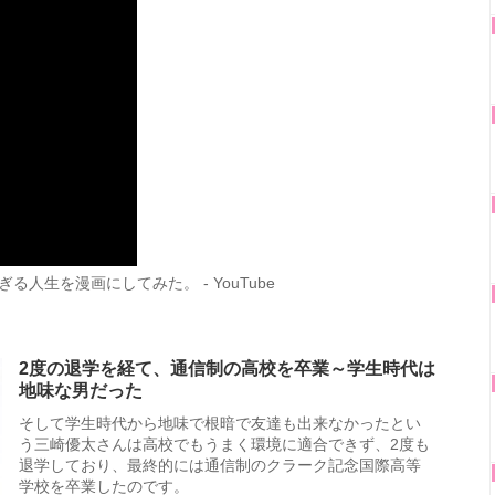
人生を漫画にしてみた。 - YouTube
2度の退学を経て、通信制の高校を卒業～学生時代は
地味な男だった
そして学生時代から地味で根暗で友達も出来なかったとい
う三崎優太さんは高校でもうまく環境に適合できず、2度も
退学しており、最終的には通信制のクラーク記念国際高等
学校を卒業したのです。