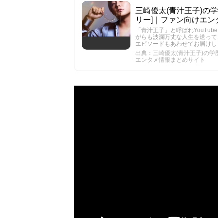
三崎優太(青汁王子)の学歴
リー]｜ファン向けエン
「青汁王子」と呼ばれYouTu
がらも波瀾万丈な人生を送って
エピソードもあわせてお届けし
出典：三崎優太(青汁王子)の学歴
エンタメ情報まとめサイト