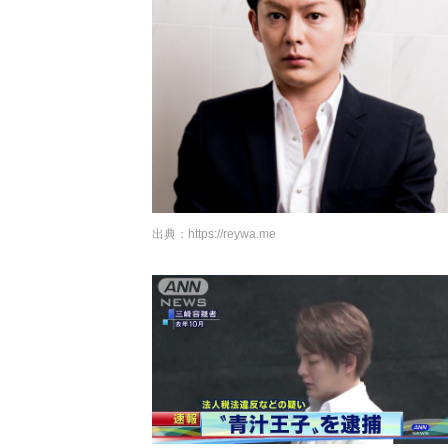
出典：
https://reywa.me