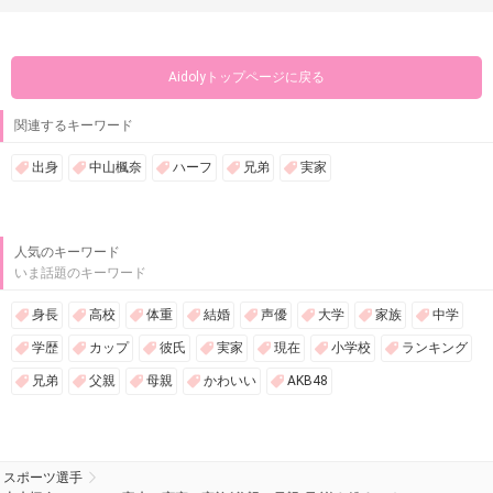
Aidolyトップページに戻る
関連するキーワード
出身
中山楓奈
ハーフ
兄弟
実家
人気のキーワード
いま話題のキーワード
身長
高校
体重
結婚
声優
大学
家族
中学
学歴
カップ
彼氏
実家
現在
小学校
ランキング
兄弟
父親
母親
かわいい
AKB48
スポーツ選手