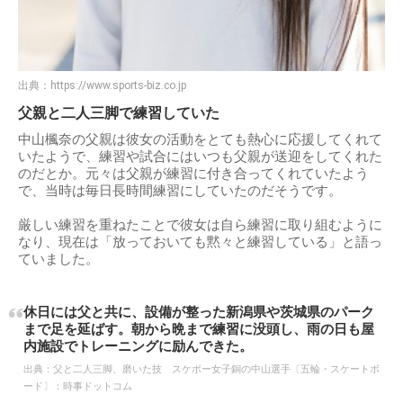
出典：
https://www.sports-biz.co.jp
父親と二人三脚で練習していた
中山楓奈の父親は彼女の活動をとても熱心に応援してくれて
いたようで、練習や試合にはいつも父親が送迎をしてくれた
のだとか。元々は父親が練習に付き合ってくれていたよう
で、当時は毎日長時間練習にしていたのだそうです。
厳しい練習を重ねたことで彼女は自ら練習に取り組むように
なり、現在は「放っておいても黙々と練習している」と語っ
ていました。
休日には父と共に、設備が整った新潟県や茨城県のパーク
まで足を延ばす。朝から晩まで練習に没頭し、雨の日も屋
内施設でトレーニングに励んできた。
出典：
父と二人三脚、磨いた技 スケボー女子銅の中山選手〔五輪・スケートボ
ード〕：時事ドットコム