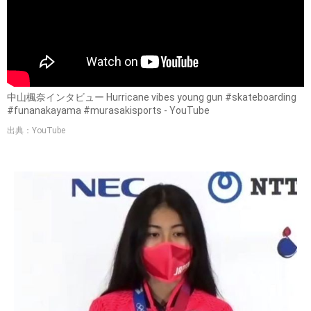
中山楓奈インタビュー Hurricane vibes young gun #skateboarding
#funanakayama #murasakisports - YouTube
出典：YouTube