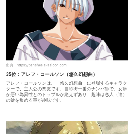
出典：
https://banshee.ai-saloon.com
35位：アレフ・コールソン（悠久幻想曲）
アレフ・コールソンは、「悠久幻想曲」に登場するキャラク
ターで、主人公の悪友です。自称街一番のナンパ師で、女癖
が悪い為異性とのトラブルが絶えずあり、趣味は恋人（達）
の鍵を集める事が趣味です。