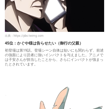
出典：
https://pbs.twimg.com
45位：かぐや様は告らせたい（御行の父親）
初登場は第19話。登場シーン自体は短いにも関わらず、前述
の強面により読者に強いインパクトを与えました。アニメで
は子安さんが担当したことから、さらにインパクトが強まっ
たとされています。