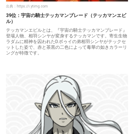
出典：
https://i.ytimg.com
39位：宇宙の騎士テッカマンブレード（テッカマンエビ
ル）
テッカマンエビルとは、『宇宙の騎士テッカマンブレード』
登場人物、相羽シンヤが変身するテッカマンです。寄生生物
ラダムに精神を囚われたD.ボゥイの弟相羽シンヤがテックセ
ットした姿で、赤と茶黒の二色によって毒華の如きカラーリ
ングが特徴です。