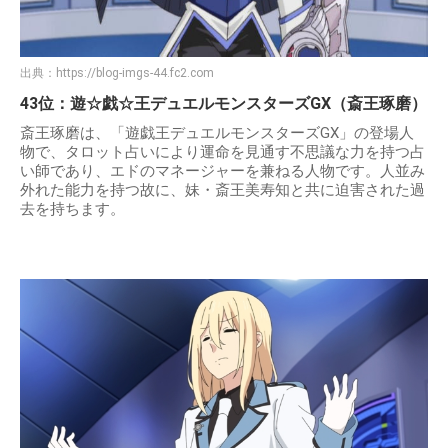
出典：
https://blog-imgs-44.fc2.com
43位：遊☆戯☆王デュエルモンスターズGX（斎王琢磨）
斎王琢磨は、「遊戯王デュエルモンスターズGX」の登場人
物で、タロット占いにより運命を見通す不思議な力を持つ占
い師であり、エドのマネージャーを兼ねる人物です。人並み
外れた能力を持つ故に、妹・斎王美寿知と共に迫害された過
去を持ちます。