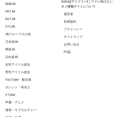
Aidoly[アイドリー]｜ファン向けエン
NMB48
タメ情報サイトについて
HKT48
運営者
NGT48
利用規約
STU48
プライバシー
48グループその他
サイトマップ
乃木坂46
お問い合せ
欅坂46
PC版
日向坂46
女性アイドル総合
男性アイドル総合
YouTuber・配信者
タレント・有名人
VTuber
声優・アニメ
漫画・サブカルチャー