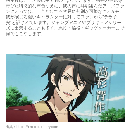
演本数は、全声優の中で1位となっています。独特の色気を
帯びた特徴的な声色ゆえに、彼の声に耳馴染んだアニメファ
ンにとっては、一言だけでも容易に判別が可能なことから、
彼が演じる濃いキャラクターに対してファンから"テラ子
安"と評されています。ジャンプアニメやプリキュアシリー
ズに出演することも多く、悪役・脇役・ギャグメーカーまで
何でもこなします。
出典：
https://res.cloudinary.com