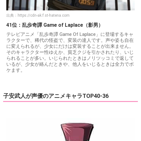
出典：
https://cdn-ak.f.st-hatena.com
41位：乱歩奇譚 Game of Laplace（影男）
テレビアニメ「乱歩奇譚 Game Of Laplace」に登場するキャ
ラクターで、稀代の怪盗で、変装の達人です。声や姿も自在
に変えられるが、少女にだけは変装することが出来ません。
そのキャラクター性ゆえか、貧乏クジを引かされたり、いじ
られることが多い。いじられたときはノリツッコミで返して
いるが、少女が絡んだときや、他人をいじるときは全力でボ
ケます。
子安武人が声優のアニメキャラTOP40-36