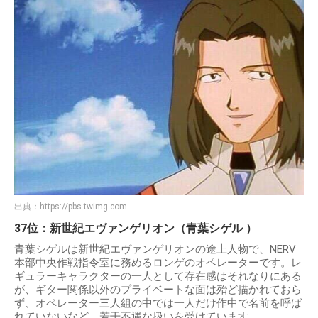
出典：
https://pbs.twimg.com
37位：新世紀エヴァンゲリオン（青葉シゲル ）
青葉シゲルは新世紀エヴァンゲリオンの途上人物で、NERV
本部中央作戦指令室に務めるロンゲのオペレーターです。レ
ギュラーキャラクターの一人として存在感はそれなりにある
が、ギター関係以外のプライベートな面は殆ど描かれておら
ず、オペレーター三人組の中では一人だけ作中で名前を呼ば
れていないなど、若干不遇な扱いを受けています。