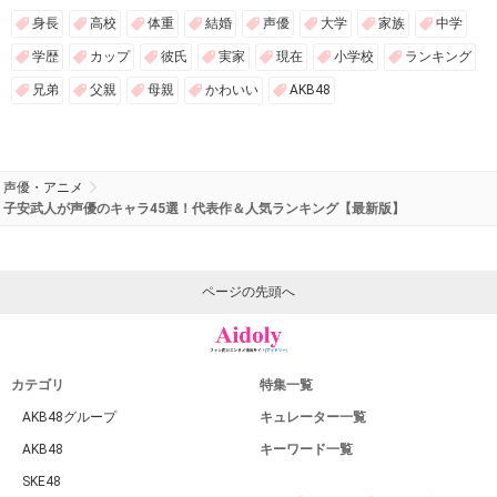
身長
高校
体重
結婚
声優
大学
家族
中学
学歴
カップ
彼氏
実家
現在
小学校
ランキング
兄弟
父親
母親
かわいい
AKB48
声優・アニメ
子安武人が声優のキャラ45選！代表作＆人気ランキング【最新版】
ページの先頭へ
カテゴリ
特集一覧
AKB48グループ
キュレーター一覧
AKB48
キーワード一覧
SKE48