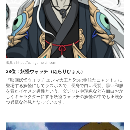
出典：
https://cdn.gamerch.com
38位：妖怪ウォッチ（ぬらりひょん）
『映画妖怪ウォッチ エンマ大王と5つの物語だニャン！』に
登場する妖怪にしてラスボスで、長身で白い長髪、黒い和服
を着たイケメン男性という、ダジャレや現象などを面白おか
しくキャラクターにする妖怪ウォッチの妖怪の中でも正統か
つ異様な外見となっています。