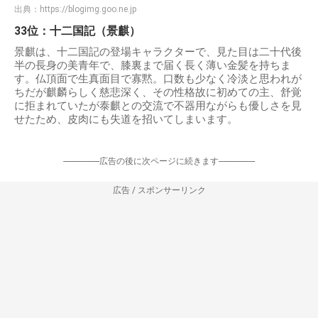
出典：
https://blogimg.goo.ne.jp
33位：十二国記（景麒）
景麒は、十二国記の登場キャラクターで、見た目は二十代後
半の長身の美青年で、膝裏まで届く長く薄い金髪を持ちま
す。仏頂面で生真面目で寡黙。口数も少なく冷淡と思われが
ちだが麒麟らしく慈悲深く、その性格故に初めての主、舒覚
に拒まれていたが泰麒との交流で不器用ながらも優しさを見
せたため、皮肉にも失道を招いてしまいます。
-----------------広告の後に次ページに続きます-----------------
広告 / スポンサーリンク