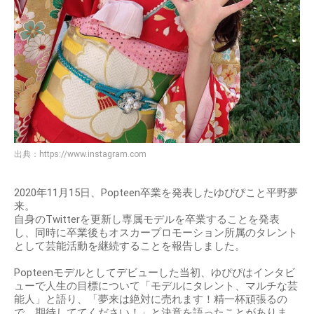
出典：
https://www.instagram.com
2020年11月15日、Popteen卒業を発表したゆぴぴこと平野夢
来。
自身のTwitterを更新し専属モデルを卒業することを発表
し、同時に卒業後もオスカープロモーション所属のタレント
として芸能活動を継続することを報告しました。
Popteenモデルとしてデビューした当初、ゆぴぴはインタビ
ューで人生の目標について「モデルにタレント、マルチな芸
能人」と語り、「夢来は絶対に売れます！精一杯頑張るの
で、期待しててください！」と決意を語ったことがありま