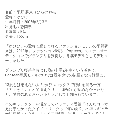
名前：平野 夢来（ひらの ゆら）
愛称：ゆぴぴ
生年月日：2005年2月3日
出身地：静岡県
血液型：B型
身長：155cm
「ゆぴぴ」の愛称で親しまれるファッションモデルの平野夢
来は、2018年にファッション雑誌「Popteen」のモデルオー
ディションでグランプリを獲得し、専属モデルとしてデビュ
ーしました。
グランプリ獲得当時は13歳の中学2年生という若さで、
Popteen専属モデルの中では最年少での抜擢となり話題に。
13歳とは思えない大人っぽいルックスで誌面を飾る一方、
「刀」を「力」と間違えたり、「花冠」が読めなかったり
と、愛嬌のあるおバカキャラとしても知られています。
そのキャラクターを活かしてバラエティ番組「そんなコト考
えた事なかったクイズ!トリニクって何の肉!?」の準レギュラ
ーに抜擢された他、「クイズ!!試験に出るニュース」でも活