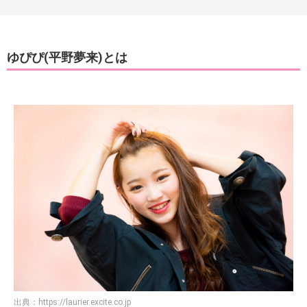
ゆぴぴ(平野夢来)とは
出典：
https://laurier.excite.co.jp