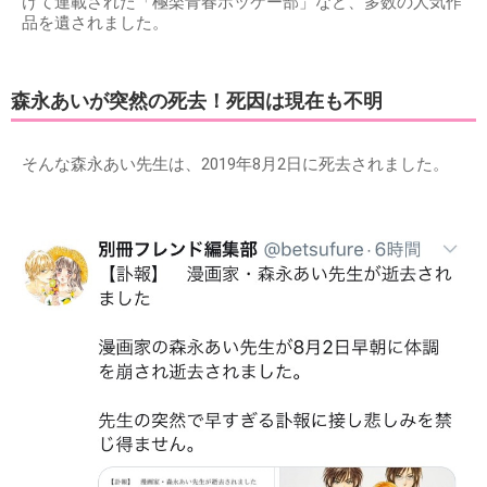
けて連載された「極楽青春ホッケー部」など、多数の人気作
品を遺されました。
森永あいが突然の死去！死因は現在も不明
そんな森永あい先生は、2019年8月2日に死去されました。