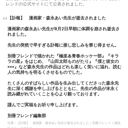
レンドの公式サイトにて公表されました。
【訃報】 漫画家・森永あい先生が逝去されました
漫画家の森永あい先生が8月2日早朝に体調を崩され逝去さ
れました。
先生の突然で早すぎる訃報に接し悲しみを禁じ得ません。
別冊フレンドで描かれた『極楽♨青春ホッケー部』『キラ
ラの星』をはじめ、『山田太郎ものがたり』『僕と彼女の
×××』など森永先生の作品はどれも楽しく笑いに溢れ、読む
人の気持ちを明るくさせるものでした。
たくさんのすばらしい作品を生み出してくださった森永先
生に深く感謝を申し上げるとともに、先生の作品が末永く
読み継がれていくことを心より願っております。
謹んでご冥福をお祈り申し上げます。
別冊フレンド編集部
出典：
【訃報】 漫画家・森永あい先生が逝去されました｜別冊フレンド｜講談