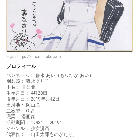
出典：
https://k.mandarake.co.jp
プロフィール
ペンネーム： 森永 あい（もりなが あい）
別名義： 森永グリ子
本名： 非公開
生年月日： 4月28日
没年月日： 2019年8月2日
出身地： 岡山県
血液型： O型
職業： 漫画家
活動期間： 1993年 - 2019年
ジャンル： 少女漫画
代表作： 「山田太郎ものがたり」