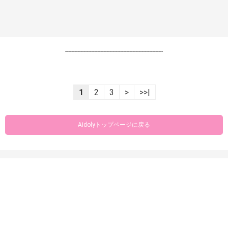
----------------------------------------------------------------
1
2
3
>
>>|
Aidolyトップページに戻る