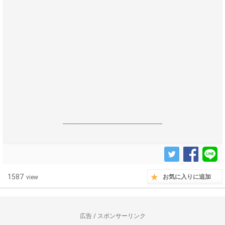
------------------------------------------------------------------
1587
お気に入りに追加
view
広告 / スポンサーリンク