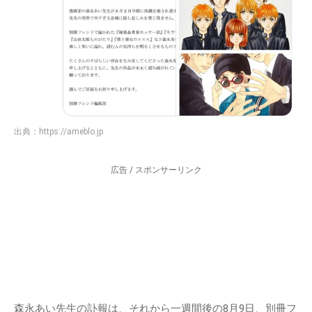
出典：
https://ameblo.jp
広告 / スポンサーリンク
森永あい先生の訃報は、それから一週間後の8月9日、別冊フ