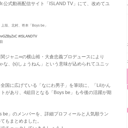
Jr.公式動画配信サイト「ISLAND TV」にて、改めてユ
。
垣、北村、嵜本「Boys be」
/ByvGZByZxC
#ISLANDTV
3日
関ジャニ∞の横山裕・大倉忠義プロデュースにより
やんちゃな、(s)しょうねん」という意味が込められてユニッ
。
を全国に広げている「なにわ男子」を筆頭に、「Lilかん
ットがあり、4組目となる「Boys be」も今後の活躍が期
s be」のメンバーを、詳細プロフィールと人気順ラン
いてもまとめました。