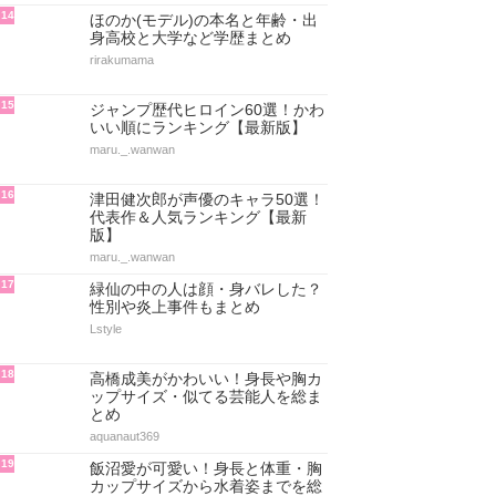
14
ほのか(モデル)の本名と年齢・出
身高校と大学など学歴まとめ
rirakumama
15
ジャンプ歴代ヒロイン60選！かわ
いい順にランキング【最新版】
maru._.wanwan
16
津田健次郎が声優のキャラ50選！
代表作＆人気ランキング【最新
版】
maru._.wanwan
17
緑仙の中の人は顔・身バレした？
性別や炎上事件もまとめ
Lstyle
18
高橋成美がかわいい！身長や胸カ
ップサイズ・似てる芸能人を総ま
とめ
aquanaut369
19
飯沼愛が可愛い！身長と体重・胸
カップサイズから水着姿までを総