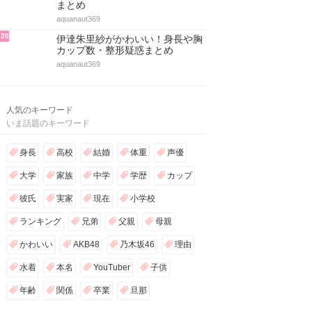
まとめ
aquanaut369
20
伊達朱里紗がかわいい！身長や胸
カップ数・整形疑惑まとめ
aquanaut369
人気のキーワード
いま話題のキーワード
身長
高校
結婚
体重
声優
大学
家族
中学
学歴
カップ
彼氏
実家
現在
小学校
ランキング
兄弟
父親
母親
かわいい
AKB48
乃木坂46
理由
水着
本名
YouTuber
子供
年齢
関係
卒業
旦那