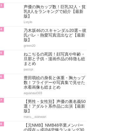
3
声優の胸カップ数！巨乳32人・貧
乳8人をランキングで紹介【最新
版】
Lstyle
4
乃木坂46のスキャンダル20選～彼
氏バレ・熱愛写真流出など【最新
版】
green20
5
ねこぢるの死因！顔写真や年齢・
旦那と子供・漫画作品の特徴も総
まとめ
passpi
6
豊田萌絵の身長と体重・胸カップ
数！フライデーや写真集で見せた
水着画像も総まとめ
aquanaut369
7
【男性・女性別】声優の裏名義50
選！アダルト系作品に出演【最新
版】
maru._.wanwan
8
【元NMB】NMB48卒業メンバー
の現在～成功&悲惨ランキング30