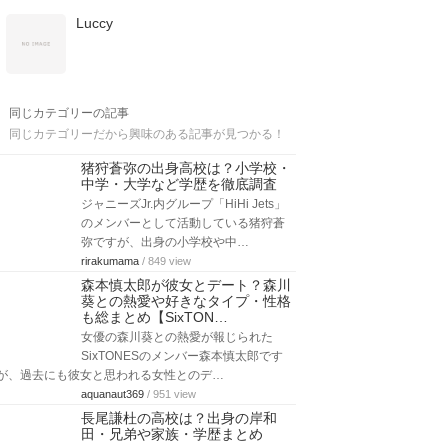
Luccy
同じカテゴリーの記事
同じカテゴリーだから興味のある記事が見つかる！
猪狩蒼弥の出身高校は？小学校・
中学・大学など学歴を徹底調査
ジャニーズJr.内グループ「HiHi Jets」
のメンバーとして活動している猪狩蒼
弥ですが、出身の小学校や中…
rirakumama
/ 849 view
森本慎太郎が彼女とデート？森川
葵との熱愛や好きなタイプ・性格
も総まとめ【SixTON…
女優の森川葵との熱愛が報じられた
SixTONESのメンバー森本慎太郎です
が、過去にも彼女と思われる女性とのデ…
aquanaut369
/ 951 view
長尾謙杜の高校は？出身の岸和
田・兄弟や家族・学歴まとめ