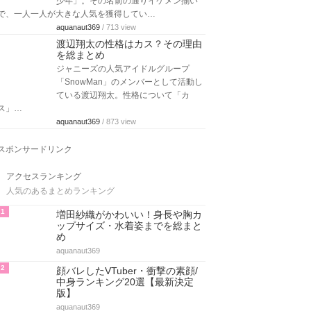
少年」。その名前の通りイケメン揃い
で、一人一人が大きな人気を獲得してい…
aquanaut369
/ 713 view
渡辺翔太の性格はカス？その理由
を総まとめ
ジャニーズの人気アイドルグループ
「SnowMan」のメンバーとして活動し
ている渡辺翔太。性格について「カ
ス」…
aquanaut369
/ 873 view
スポンサードリンク
アクセスランキング
人気のあるまとめランキング
1
増田紗織がかわいい！身長や胸カ
ップサイズ・水着姿までを総まと
め
aquanaut369
2
顔バレしたVTuber・衝撃の素顔/
中身ランキング20選【最新決定
版】
aquanaut369