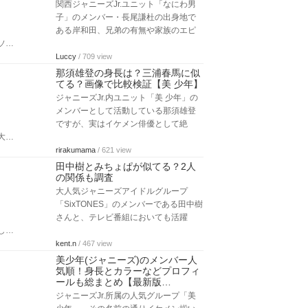
関西ジャニーズJr.ユニット「なにわ男
子」のメンバー・長尾謙杜の出身地で
ある岸和田、兄弟の有無や家族のエピ
ソ…
Luccy
/ 709 view
那須雄登の身長は？三浦春馬に似
てる？画像で比較検証【美 少年】
ジャニーズJr.内ユニット「美 少年」の
メンバーとして活動している那須雄登
ですが、実はイケメン俳優として絶
大…
rirakumama
/ 621 view
田中樹とみちょぱが似てる？2人
の関係も調査
大人気ジャニーズアイドルグループ
「SixTONES」のメンバーである田中樹
さんと、テレビ番組においても活躍
し…
kent.n
/ 467 view
美少年(ジャニーズ)のメンバー人
気順！身長とカラーなどプロフィ
ールも総まとめ【最新版…
ジャニーズJr.所属の人気グループ「美