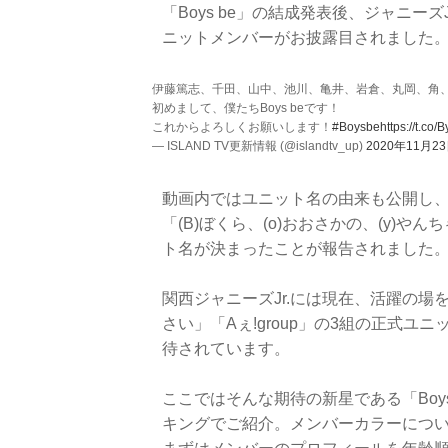
「Boys be」の結成発表後、ジャニーズ
ニットメンバーがお披露目されました
伊藤篤志、千田、山中、池川、亀井、岩倉、丸岡、角、上
初めまして、僕たちBoys beです！
これからよろしくお願いします！
#Boysbe
https://t.co
— ISLAND TV更新情報 (@islandtv_up)
2020年11月2
動画内ではユニット名の由来も公開し、
「(B)ぼくら、(o)おおさかの、(y)
ト名が決まったことが報告されました
関西ジャニーズJr.には現在、活躍の場
さい」「Aぇ!group」の3組の正式ユニ
待されています。
ここではそんな期待の新星である「Boy
キングでご紹介。メンバーカラーにつ