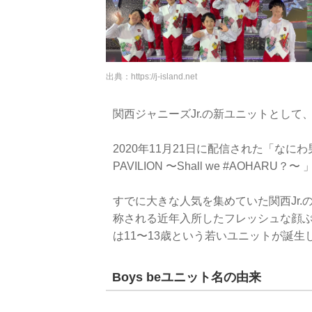
出典：
https://j-island.net
関西ジャニーズJr.の新ユニットとして、2
2020年11月21日に配信された「なにわ男子」の
PAVILION 〜Shall we #AOHA
すでに大きな人気を集めていた関西Jr.
称される近年入所したフレッシュな顔
は11〜13歳という若いユニットが誕生
Boys beユニット名の由来