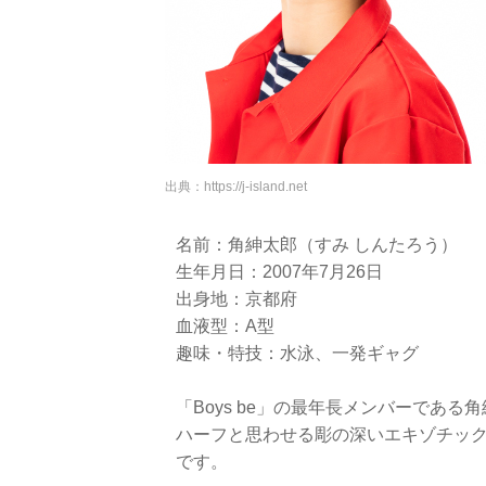
出典：
https://j-island.net
名前：角紳太郎（すみ しんたろう）
生年月日：2007年7月26日
出身地：京都府
血液型：A型
趣味・特技：水泳、一発ギャグ
「Boys be」の最年長メンバーである
ハーフと思わせる彫の深いエキゾチッ
です。