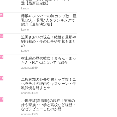
選【最新決定版】
kent.n
9
欅坂46メンバーの胸カップ数！巨
乳12人・貧乳4人をランキングで
紹介【最新決定版】
Lstyle
10
迫田さおりの現在！結婚と旦那や
馴れ初め・今の仕事や年収もまと
め
Luccy
11
横山緑の歴代彼女！まろん・まっ
たん・Rさんについても紹介
aquanaut369
12
二瓶有加の身長や胸カップ数！ニ
ヘラチオの理由やキスシーン・牛
乳我慢を総まとめ
aquanaut369
13
小嶋美紅(新海咲)の現在！実家の
妹や家族・中学と高校など経歴・
なぜデビューしたのか総…
aquanaut369