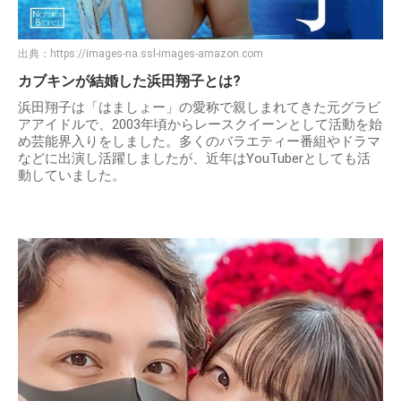
出典：
https://images-na.ssl-images-amazon.com
カブキンが結婚した浜田翔子とは?
浜田翔子は「はましょー」の愛称で親しまれてきた元グラビ
アアイドルで、2003年頃からレースクイーンとして活動を始
め芸能界入りをしました。多くのバラエティー番組やドラマ
などに出演し活躍しましたが、近年はYouTuberとしても活
動していました。