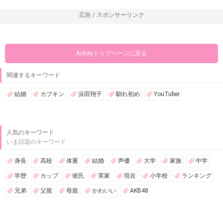
広告 / スポンサーリンク
Aidolyトップページに戻る
関連するキーワード
結婚
カブキン
浜田翔子
馴れ初め
YouTuber
人気のキーワード
いま話題のキーワード
身長
高校
体重
結婚
声優
大学
家族
中学
学歴
カップ
彼氏
実家
現在
小学校
ランキング
兄弟
父親
母親
かわいい
AKB48