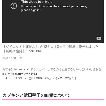
【ダイエット】運動なしで-12キロ！3ヶ月で簡単に痩せれました
【断糖高脂質】 - YouTube
出典：YouTube
カブキンがCandy Popドラムカバーしてるのうま過ぎるしかっこいいし惚れる
pic.twitter.com/YdvXNiPHLr
— JEONGYEON.com (@JEONGYEON_com)
2018年2月6日
カブキンと浜田翔子の結婚について