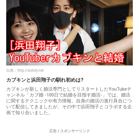
出典：
http://aidoly.net
カブキンと浜田翔子の馴れ初めは?
カブキンが新しく婚活専門としてリスタートしたYouTubeチ
ャンネル「カブ婚 -100日で結婚を目指す婚活-」では、婚活
に関するテクニックや有力情報、自身の婚活の進行具合につ
いて配信してきましたが、その中で浜田翔子とコラボする企
画で知り合いました。
広告 / スポンサーリンク