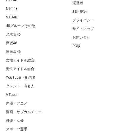
HKT48
運営者
NGT48
利用規約
STU48
プライバシー
48グループその他
サイトマップ
乃木坂46
お問い合せ
欅坂46
PC版
日向坂46
女性アイドル総合
男性アイドル総合
YouTuber・配信者
タレント・有名人
VTuber
声優・アニメ
漫画・サブカルチャー
俳優・女優
スポーツ選手