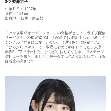
3位 齊藤京子
生年月日： 1997年
身長： 154 cm
出身地： 日本・東京都
「けやき坂46オーディション」の合格者として、ライブ配信
サービスの「SHOWROOM」の配信でお披露目され、2枚目の
シングル『世界には愛しかない』（通常盤）に収録された
「ひらがなけやき」で、歌唱に初めて参加しました。東京・
赤坂BLITZで行われた「ひらがなおもてなし会」でステージ
デビューを果たしました。握手会では色んな話をしてくれる
好感度の高さです。