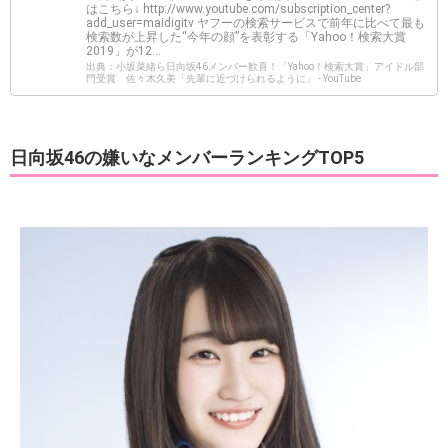
はこちら↓ http://www.youtube.com/subscription_center?
add_user=maidigitv ヤフーの検索サービスで前年に比べて最も
検索数が上昇した“今年の顔”を表彰する「Yahoo！検索大賞
2019」が12...
出典：小坂菜緒ら日向坂46メンバー歓喜！「Yahoo！検索大賞」アイドル部
門受賞 佐々木久美「先輩に近づけられるように」 - YouTube
日向坂46の嫌いなメンバーランキングTOP5