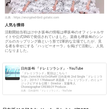
出典：
https://encrypted-tbn0.gstatic.com
人気を獲得
活動開始当初はけやき坂46の情報は欅坂46のオフィシャルサ
イトや公式SNSで発信されていました。楽曲も欅坂46のシン
グルのカップリング曲という形で2軍的な立場でしたが、見
る者を幸せにする「ハッピーオーラ」を掲げて活動し、人気
になりました。
日向坂46 『ドレミソラシド』 - YouTube
「ドレミソラシド」配信はこちら！
https://smr.lnk.to/OvGReAY 日向坂46 2nd Single「ドレミソラ
シド」2019.7.17Release!! 表題曲「ドレミソラシド」のミュー
ジックビデオを公開！ Director：安藤隼人
Choreographer:CRE8BOY Produce...
出典：日向坂46 『ドレミソラシド』 - YouTube