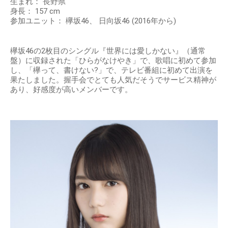
生まれ： 長野県
身長： 157 cm
参加ユニット： 欅坂46、 日向坂46 (2016年から)
欅坂46の2枚目のシングル『世界には愛しかない』（通常
盤）に収録された「ひらがなけやき」で、歌唱に初めて参加
し、「欅って、書けない?」で、テレビ番組に初めて出演を
果たしました。握手会でとても人気だそうでサービス精神が
あり、好感度が高いメンバーです。