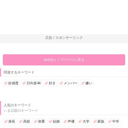
広告 / スポンサーリンク
Aidolyトップページに戻る
関連するキーワード
好感度
日向坂46
好き
メンバー
嫌い
人気のキーワード
いま話題のキーワード
身長
高校
体重
結婚
声優
大学
家族
中学