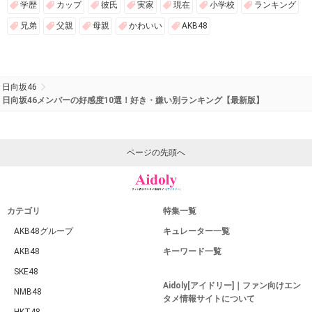
学歴
カップ
彼氏
実家
現在
小学校
ランキング
兄弟
父親
母親
かわいい
AKB48
日向坂46
日向坂46メンバーの好感度10選！好き・嫌い別ランキング【最新版】
ページの先頭へ
カテゴリ
特集一覧
AKB48グループ
キュレーター一覧
AKB48
キーワード一覧
SKE48
Aidoly[アイドリー]｜ファン向けエン
NMB48
タメ情報サイトについて