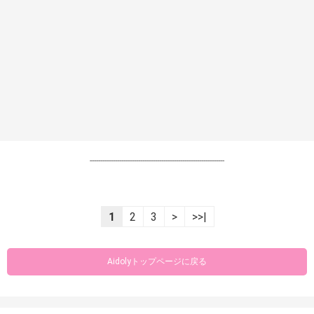
----------------------------------------------------------------
1
2
3
>
>>|
Aidolyトップページに戻る