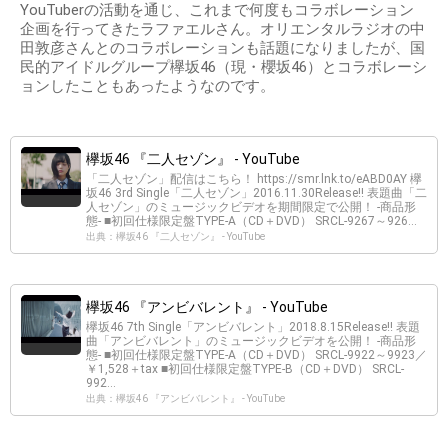
YouTuberの活動を通じ、これまで何度もコラボレーション
企画を行ってきたラファエルさん。オリエンタルラジオの中
田敦彦さんとのコラボレーションも話題になりましたが、国
民的アイドルグループ欅坂46（現・櫻坂46）とコラボレーシ
ョンしたこともあったようなのです。
欅坂46 『二人セゾン』 - YouTube
「二人セゾン」配信はこちら！ https://smr.lnk.to/eABD0AY 欅
坂46 3rd Single「二人セゾン」2016.11.30Release!! 表題曲「二
人セゾン」のミュージックビデオを期間限定で公開！ -商品形
態- ■初回仕様限定盤TYPE-A（CD＋DVD） SRCL-9267～926...
出典：欅坂46 『二人セゾン』 - YouTube
欅坂46 『アンビバレント』 - YouTube
欅坂46 7th Single「アンビバレント」2018.8.15Release!! 表題
曲「アンビバレント」のミュージックビデオを公開！ -商品形
態- ■初回仕様限定盤TYPE-A（CD＋DVD） SRCL-9922～9923／
￥1,528＋tax ■初回仕様限定盤TYPE-B（CD＋DVD） SRCL-
992...
出典：欅坂46 『アンビバレント』 - YouTube