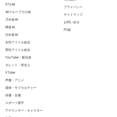
STU48
プライバシー
48グループその他
サイトマップ
乃木坂46
お問い合せ
欅坂46
PC版
日向坂46
女性アイドル総合
男性アイドル総合
YouTuber・配信者
タレント・有名人
VTuber
声優・アニメ
漫画・サブカルチャー
俳優・女優
スポーツ選手
アナウンサー・キャスター