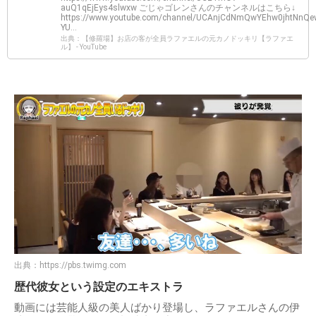
auQ1qEjEys4slwxw ごじゃゴレンさんのチャンネルはこちら↓
https://www.youtube.com/channel/UCAnjCdNmQwYEhw0jhtNnQe
YU...
出典：【修羅場】お店の客が全員ラファエルの元カノドッキリ【ラファエ
ル】 - YouTube
出典：
https://pbs.twimg.com
歴代彼女という設定のエキストラ
動画には芸能人級の美人ばかり登場し、ラファエルさんの伊