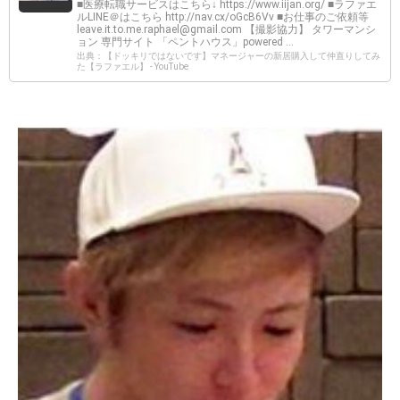
■医療転職サービスはこちら↓ https://www.iijan.org/ ■ラファエ
ルLINE＠はこちら http://nav.cx/oGcB6Vv ■お仕事のご依頼等
leave.it.to.me.raphael@gmail.com
【撮影協力】 タワーマンシ
ョン 専門サイト 「ペントハウス」powered ...
出典：【ドッキリではないです】マネージャーの新居購入して仲直りしてみ
た【ラファエル】 - YouTube