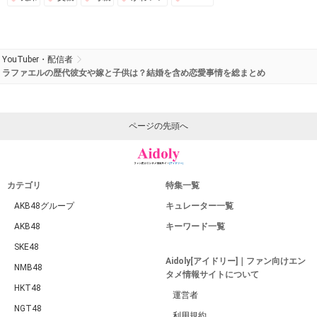
YouTuber・配信者
ラファエルの歴代彼女や嫁と子供は？結婚を含め恋愛事情を総まとめ
ページの先頭へ
カテゴリ
特集一覧
AKB48グループ
キュレーター一覧
AKB48
キーワード一覧
SKE48
Aidoly[アイドリー]｜ファン向けエン
NMB48
タメ情報サイトについて
HKT48
運営者
NGT48
利用規約