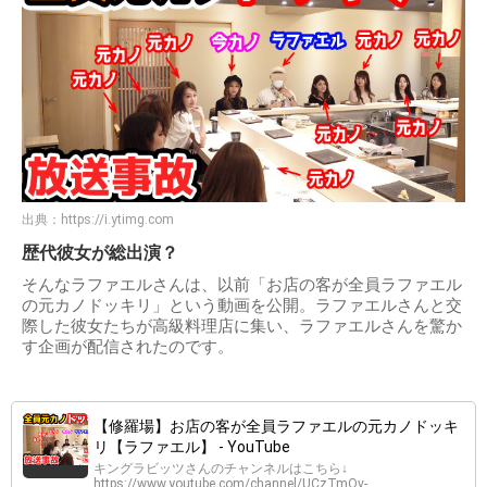
出典：
https://i.ytimg.com
歴代彼女が総出演？
そんなラファエルさんは、以前「お店の客が全員ラファエル
の元カノドッキリ」という動画を公開。ラファエルさんと交
際した彼女たちが高級料理店に集い、ラファエルさんを驚か
す企画が配信されたのです。
【修羅場】お店の客が全員ラファエルの元カノドッキ
リ【ラファエル】 - YouTube
キングラビッツさんのチャンネルはこちら↓
https://www.youtube.com/channel/UCzTmOv-