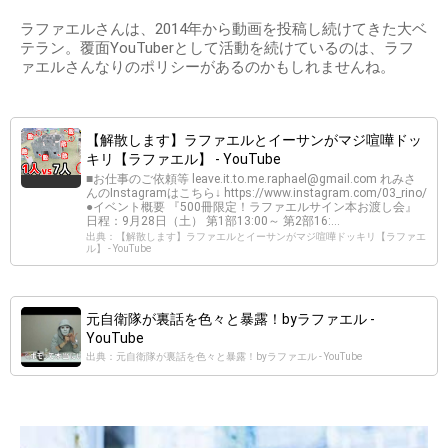
ラファエルさんは、2014年から動画を投稿し続けてきた大ベ
テラン。覆面YouTuberとして活動を続けているのは、ラフ
ァエルさんなりのポリシーがあるのかもしれませんね。
【解散します】ラファエルとイーサンがマジ喧嘩ドッ
キリ【ラファエル】 - YouTube
■お仕事のご依頼等
leave.it.to.me.raphael@gmail.com
れみさ
んのInstagramはこちら↓ https://www.instagram.com/03_rino/
●イベント概要 『500冊限定！ラファエルサイン本お渡し会』
日程：9月28日（土） 第1部13:00～ 第2部16:...
出典：【解散します】ラファエルとイーサンがマジ喧嘩ドッキリ【ラファエ
ル】 - YouTube
元自衛隊が裏話を色々と暴露！byラファエル -
YouTube
出典：元自衛隊が裏話を色々と暴露！byラファエル - YouTube