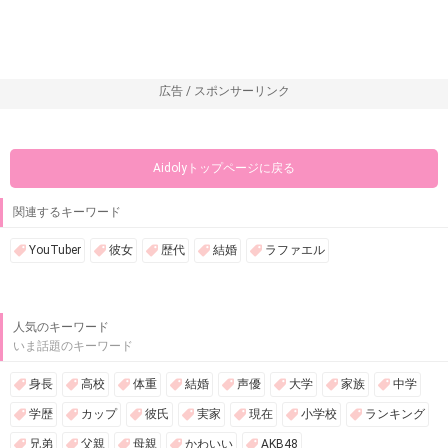
広告 / スポンサーリンク
Aidolyトップページに戻る
関連するキーワード
YouTuber
彼女
歴代
結婚
ラファエル
人気のキーワード
いま話題のキーワード
身長
高校
体重
結婚
声優
大学
家族
中学
学歴
カップ
彼氏
実家
現在
小学校
ランキング
兄弟
父親
母親
かわいい
AKB48