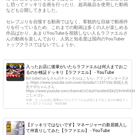
し切ってドッキリ企画を行ったり、超高級品を使用した動画
なども公開してきました。
セレブぶりを自慢する動画ではなく、客観的な目線で動画作
りを行っているため、これまでの動画は多くの人が楽しめる
作品ばかり。あまりYouTubeを視聴しない人もラファエルさ
んの動画を楽しんでおり、人気と知名度は国内のYouTuber
トップクラスではないでしょうか。
入ったお店に後輩がいたらラファエルは何人までおご
るのか検証ドッキリ【ラファエル】 - YouTube
Kiii cubeのみなさんのチャンネルはこちら↓ アクシデンターズさ
ん https://www.youtube.com/user/doraibu1124TVda 韓国人先
生デボちゃんさん
https://www.youtube.com/channel/UCdu6YxnAbnEBk2Q9v9nRX8
ごじゃゴレ...
出典：入ったお店に後輩がいたらラファエルは何人までおごるのか検証ドッ
キリ【ラファエル】 - YouTube
【ドッキリではないです】マネージャーの新居購入し
て仲直りしてみた【ラファエル】 - YouTube