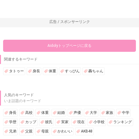
広告 / スポンサーリンク
Aidolyトップページに戻る
関連するキーワード
タトゥー
身長
体重
すっぴん
轟ちゃん
人気のキーワード
いま話題のキーワード
身長
高校
体重
結婚
声優
大学
家族
中学
学歴
カップ
彼氏
実家
現在
小学校
ランキング
兄弟
父親
母親
かわいい
AKB48