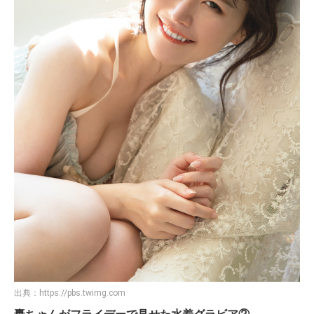
出典：
https://pbs.twimg.com