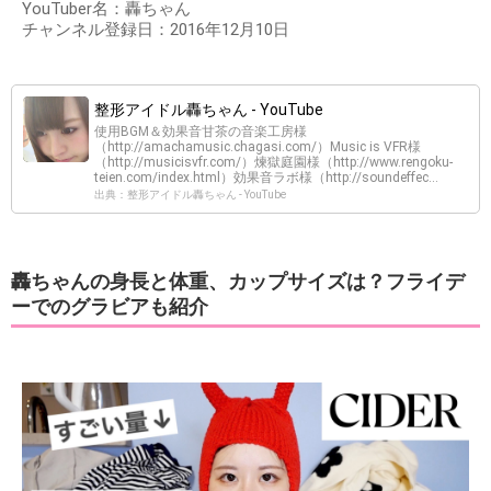
YouTuber名：轟ちゃん
チャンネル登録日：2016年12月10日
整形アイドル轟ちゃん - YouTube
使用BGM＆効果音甘茶の音楽工房様
（http://amachamusic.chagasi.com/）Music is VFR様
（http://musicisvfr.com/）煉獄庭園様（http://www.rengoku-
teien.com/index.html）効果音ラボ様（http://soundeffec...
出典：整形アイドル轟ちゃん - YouTube
轟ちゃんの身長と体重、カップサイズは？フライデ
ーでのグラビアも紹介