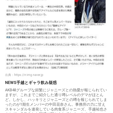
出典：
https://rr.img.naver.jp
NEWS手越とギャラ飲み疑惑
AKB48グループな頻繁にジャニーズとの熱愛が報じられてい
ますが、これまでご紹介した通り噂レベルのデマがほとん
ど。しかし、ハッキリとジャニーズとの噂を報じられてしま
ったのが1期生メンバーの中田花奈さん。事務所の力に甘え
スキャンダルを連発している肉食系ジャニーズ、手越祐也さ