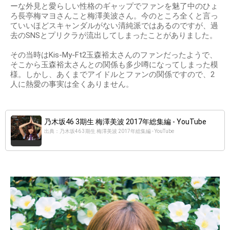
ーな外見と愛らしい性格のギャップでファンを魅了中のひょ
ろ長亭梅マヨさんこと梅澤美波さん。今のところ全くと言っ
ていいほどスキャンダルがない清純派ではあるのですが、過
去のSNSとプリクラが流出してしまったことがありました。
その当時はKis-My-Ft2玉森裕太さんのファンだったようで、
そこから玉森裕太さんとの関係も多少噂になってしまった模
様。しかし、あくまでアイドルとファンの関係ですので、2
人に熱愛の事実は全くありません。
乃木坂46 3期生 梅澤美波 2017年総集編 - YouTube
出典：乃木坂46 3期生 梅澤美波 2017年総集編 - YouTube