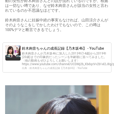
動の女性が鈴木絢音さんとの説が流れているのですが、根拠
は一切ない噂であり、なぜ鈴木絢音さんが該当の女性と言わ
れているのか不思議なほどです。
鈴木絢音さんに妊娠中絶の事実もなければ、山田涼介さんが
そのようなこをしでかしたわけでもないので、この噂は
100%デマと断言できるでしょう。
鈴木絢音ちゃんの成長記録【乃木坂46】 - YouTube
鈴木絢音さんが乃木坂46に加入した2013年(14歳)から2019年
(20歳)までの印象的だったシーンを年齢順に並べてみました。
〈他の動画もぜひよろしくお願いします〉
https://www.youtube.com/channel/UCDMj2b_XbdqcVv2b1el2J8g/pl
出典：鈴木絢音ちゃんの成長記録【乃木坂46】 - YouTube