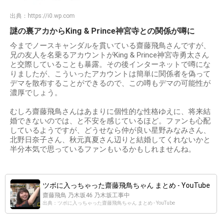
出典：
https://i0.wp.com
謎の裏アカからKing & Prince神宮寺との関係が噂に
今までノースキャンダルを貫いている齋藤飛鳥さんですが、
兄の友人を名乗るアカウントがKing & Prince神宮寺勇太さん
と交際していることも暴露。その後インターネットで噂にな
りましたが、こういったアカウントは簡単に関係者を偽って
デマを散布することができるので、この噂もデマの可能性が
濃厚でしょう。
むしろ齋藤飛鳥さんはあまりに個性的な性格ゆえに、将来結
婚できないのでは、と不安を感じているほど。ファンも心配
しているようですが、どうせなら仲が良い星野みなみさん、
北野日奈子さん、秋元真夏さん辺りと結婚してくれないかと
半分本気で思っているファンもいるかもしれませんね。
ツボに入っちゃった齋藤飛鳥ちゃん まとめ - YouTube
齋藤飛鳥 乃木坂46 乃木坂工事中
出典：ツボに入っちゃった齋藤飛鳥ちゃん まとめ - YouTube