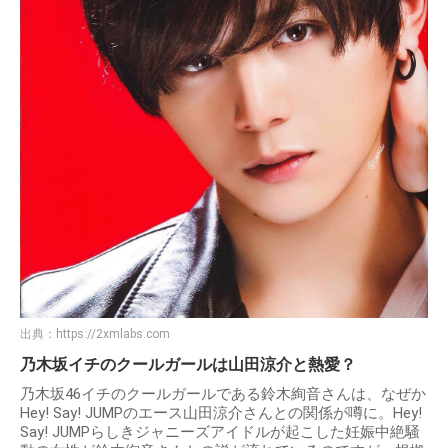
出典：
https://2xmlabs.com
乃木坂イチのクールガールは山田涼介と熱愛？
乃木坂46イチのクールガールである鈴木絢音さんは、なぜか
Hey! Say! JUMPのエース山田涼介さんとの関係が噂に。Hey!
Say! JUMPらしきジャニーズアイドルが起こした妊娠中絶騒