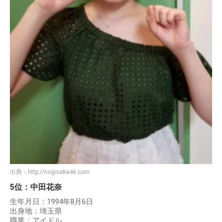
出典：
http://nogisaka46.com
5位：中田花奈
生年月日：1994年8月6日
出身地：埼玉県
職業：アイドル