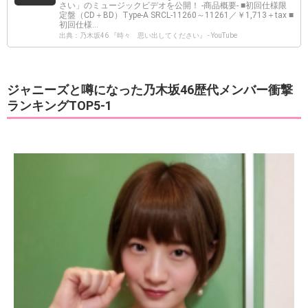
さい」のミュージックビデオを公開！ -商品概要- ■初回仕様限
定盤（CD＋BD）Type-A SRCL-11260～11261／￥1,713＋tax ■
初回仕様...
出典：乃木坂46 『時々 思い出してください』 - YouTube
ジャニーズと噂になった乃木坂46歴代メンバー衝撃
ランキングTOP5-1