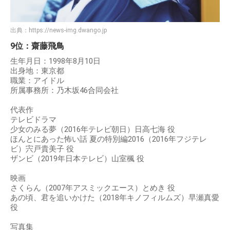
出典：
https://news-img.dwango.jp
9位：齋藤飛鳥
生年月日：1998年8月10日
出身地：東京都
職業：アイドル
所属事務所：乃木坂46合同会社
代表作
テレビドラマ
少女のみる夢（2016年テレビ朝日）日高七海 役
ほんとにあった怖い話 夏の特別編2016（2016年フジテレ
ビ）宍戸貴美子 役
ザンビ（2019年日本テレビ）山室楓 役
映画
さくらん（2007年アスミックエース）とめき 役
あの頃、君を追いかけた（2018年キノフィルムズ）早瀬真愛
役
写真集