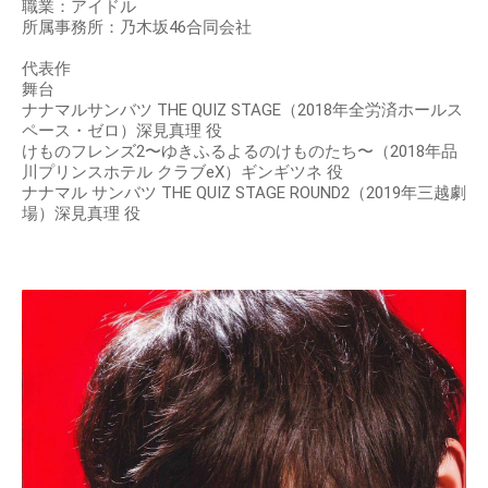
職業：アイドル
所属事務所：乃木坂46合同会社
代表作
舞台
ナナマルサンバツ THE QUIZ STAGE（2018年全労済ホールス
ペース・ゼロ）深見真理 役
けものフレンズ2〜ゆきふるよるのけものたち〜（2018年品
川プリンスホテル クラブeX）ギンギツネ 役
ナナマル サンバツ THE QUIZ STAGE ROUND2（2019年三越劇
場）深見真理 役