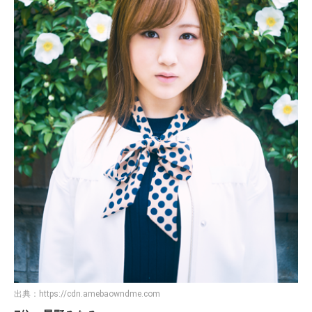
出典：
https://cdn.amebaowndme.com