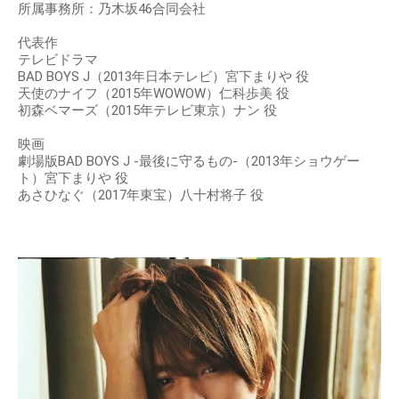
所属事務所：乃木坂46合同会社
代表作
テレビドラマ
BAD BOYS J（2013年日本テレビ）宮下まりや 役
天使のナイフ（2015年WOWOW）仁科歩美 役
初森ベマーズ（2015年テレビ東京）ナン 役
映画
劇場版BAD BOYS J -最後に守るもの-（2013年ショウゲー
ト）宮下まりや 役
あさひなぐ（2017年東宝）八十村将子 役