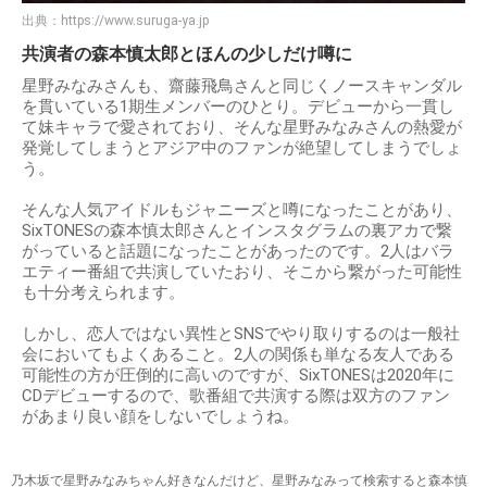
出典：
https://www.suruga-ya.jp
共演者の森本慎太郎とほんの少しだけ噂に
星野みなみさんも、齋藤飛鳥さんと同じくノースキャンダル
を貫いている1期生メンバーのひとり。デビューから一貫し
て妹キャラで愛されており、そんな星野みなみさんの熱愛が
発覚してしまうとアジア中のファンが絶望してしまうでしょ
う。
そんな人気アイドルもジャニーズと噂になったことがあり、
SixTONESの森本慎太郎さんとインスタグラムの裏アカで繋
がっていると話題になったことがあったのです。2人はバラ
エティー番組で共演していたおり、そこから繋がった可能性
も十分考えられます。
しかし、恋人ではない異性とSNSでやり取りするのは一般社
会においてもよくあること。2人の関係も単なる友人である
可能性の方が圧倒的に高いのですが、SixTONESは2020年に
CDデビューするので、歌番組で共演する際は双方のファン
があまり良い顔をしないでしょうね。
乃木坂で星野みなみちゃん好きなんだけど、星野みなみって検索すると森本慎