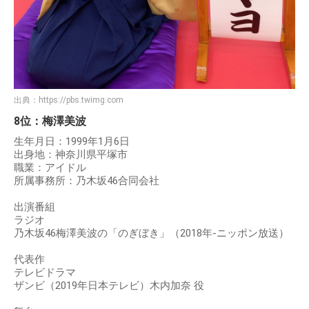
出典：
https://pbs.twimg.com
8位：梅澤美波
生年月日：1999年1月6日
出身地：神奈川県平塚市
職業：アイドル
所属事務所：乃木坂46合同会社
出演番組
ラジオ
乃木坂46梅澤美波の「のぎぼき」（2018年-ニッポン放送）
代表作
テレビドラマ
ザンビ（2019年日本テレビ）木内加奈 役