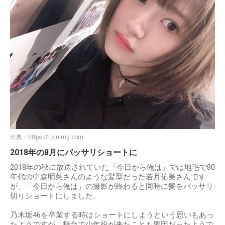
出典：
https://i.pinimg.com
2018年の8月にバッサリショートに
2018年の秋に放送されていた「今日から俺は」では地毛で80
年代の中森明菜さんのような髪型だった若月佑美さんです
が、「今日から俺は」の撮影が終わると同時に髪をバッサリ
切りショートにしました。
乃木坂46を卒業する時はショートにしようという思いもあっ
たようですが、舞台で少年役が来たことも要因だったようで