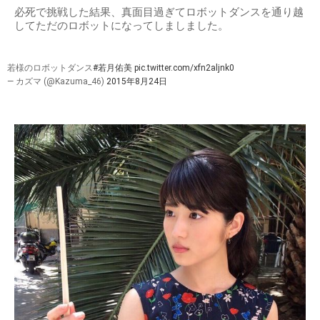
必死で挑戦した結果、真面目過ぎてロボットダンスを通り越
してただのロボットになってしましました。
若様のロボットダンス
#若月佑美
pic.twitter.com/xfn2aljnk0
— カズマ (@Kazuma_46)
2015年8月24日