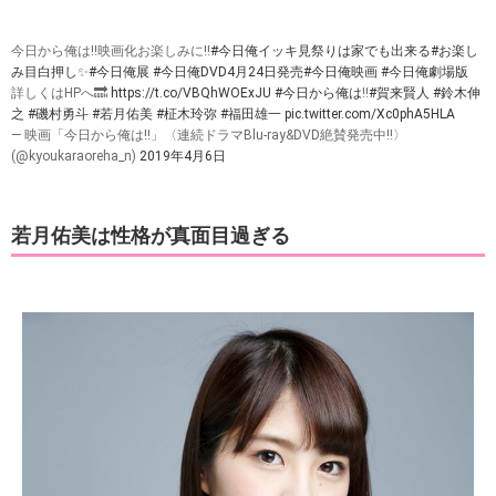
今日から俺は‼︎映画化お楽しみに‼️
#今日俺イッキ見祭りは家でも出来る
#お楽し
み目白押し
✨
#今日俺展
#今日俺DVD4月24日発売
#今日俺映画
#今日俺劇場版
詳しくはHPへ🔜
https://t.co/VBQhWOExJU
#今日から俺は
‼︎
#賀来賢人
#鈴木伸
之
#磯村勇斗
#若月佑美
#柾木玲弥
#福田雄一
pic.twitter.com/Xc0phA5HLA
— 映画「今日から俺は‼️」〈連続ドラマBlu-ray&DVD絶賛発売中‼️〉
(@kyoukaraoreha_n)
2019年4月6日
若月佑美は性格が真面目過ぎる