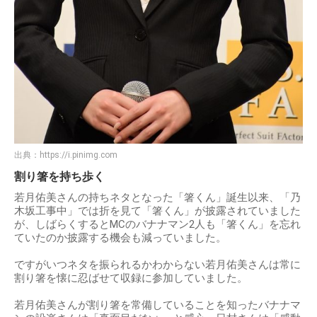
出典：
https://i.pinimg.com
割り箸を持ち歩く
若月佑美さんの持ちネタとなった「箸くん」誕生以来、「乃
木坂工事中」では折を見て「箸くん」が披露されていました
が、しばらくするとMCのバナナマン2人も「箸くん」を忘れ
ていたのか披露する機会も減っていました。
ですがいつネタを振られるかわからない若月佑美さんは常に
割り箸を懐に忍ばせて収録に参加していました。
若月佑美さんが割り箸を常備していることを知ったバナナマ