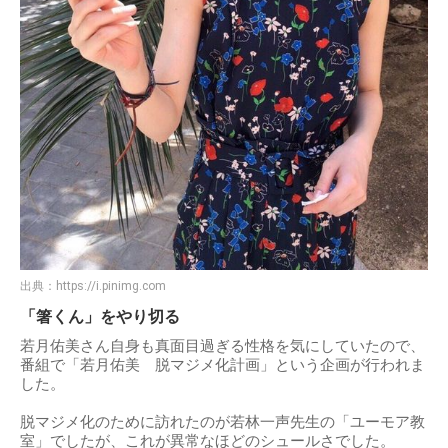
出典：
https://i.pinimg.com
「箸くん」をやり切る
若月佑美さん自身も真面目過ぎる性格を気にしていたので、
番組で「若月佑美 脱マジメ化計画」という企画が行われま
した。
脱マジメ化のために訪れたのが若林一声先生の「ユーモア教
室」でしたが、これが異常なほどのシュールさでした。