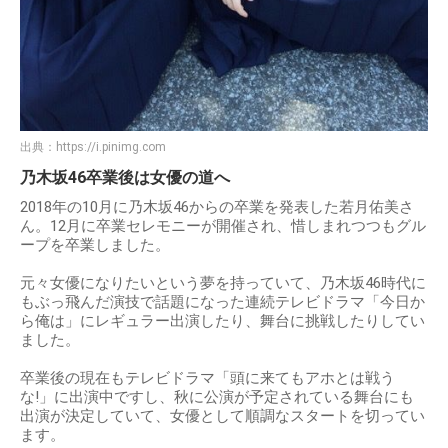
出典：
https://i.pinimg.com
乃木坂46卒業後は女優の道へ
2018年の10月に乃木坂46からの卒業を発表した若月佑美さ
ん。12月に卒業セレモニーが開催され、惜しまれつつもグル
ープを卒業しました。
元々女優になりたいという夢を持っていて、乃木坂46時代に
もぶっ飛んだ演技で話題になった連続テレビドラマ「今日か
ら俺は」にレギュラー出演したり、舞台に挑戦したりしてい
ました。
卒業後の現在もテレビドラマ「頭に来てもアホとは戦う
な!」に出演中ですし、秋に公演が予定されている舞台にも
出演が決定していて、女優として順調なスタートを切ってい
ます。