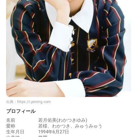
出典：
https://i.pinimg.com
プロフィール
名前 若月佑美(わかつきゆみ)
愛称 若様、わかつき、みゅうみゅう
生年月日 1994年6月27日