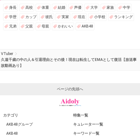
身長
高校
体重
結婚
声優
大学
家族
中学
学歴
カップ
彼氏
実家
現在
小学校
ランキング
兄弟
父親
母親
かわいい
AKB48
VTuber
久遠千歳の中の人＆引退理由とその後！現在は転生してEMAとして復活【放送事
故動画あり】
ページの先頭へ
カテゴリ
特集一覧
AKB48グループ
キュレーター一覧
AKB48
キーワード一覧