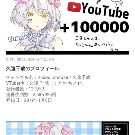
出典：
https://pbs.twimg.com
久遠千歳のプロフィール
チャンネル名：Kudou_chitose / 久遠千歳
VTuber名：久遠 千歳（くどお ちとせ）
登録者数：12.9万人
総再生回数：3,685,926回
登録日：2019年1月6日