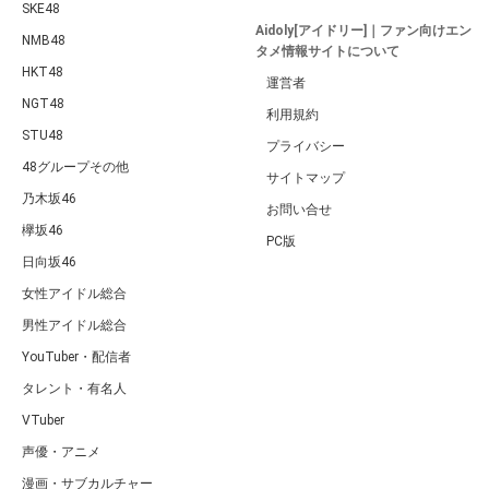
SKE48
Aidoly[アイドリー]｜ファン向けエン
NMB48
タメ情報サイトについて
HKT48
運営者
NGT48
利用規約
STU48
プライバシー
48グループその他
サイトマップ
乃木坂46
お問い合せ
欅坂46
PC版
日向坂46
女性アイドル総合
男性アイドル総合
YouTuber・配信者
タレント・有名人
VTuber
声優・アニメ
漫画・サブカルチャー