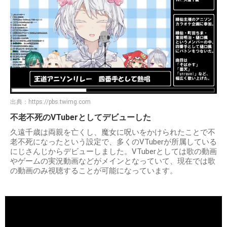
出典：
https://pbs.twimg.com
不老不死のVTuberとしてデビューした
久遠千歳は両親を亡くし、魔女に呪いをかけられたことで不
老不死になったという設定で、多くのVTuberが所属している
にじさんじからデビューしました。VTuberとしては歌の動画
やゲームの実況動画などがメインとなっていて、現在では歌
の動画のみ視聴することが可能になっています。