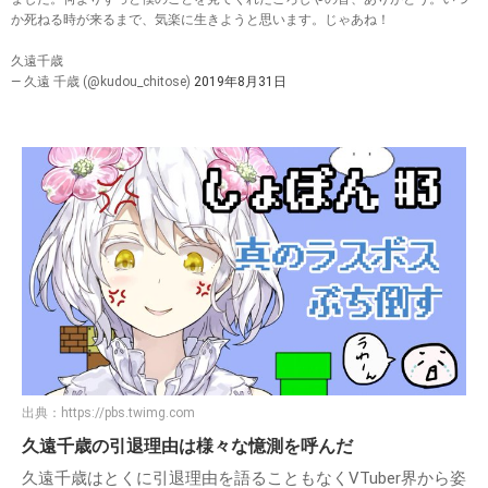
か死ねる時が来るまで、気楽に生きようと思います。じゃあね！
久遠千歳
— 久遠 千歳 (@kudou_chitose)
2019年8月31日
出典：
https://pbs.twimg.com
久遠千歳の引退理由は様々な憶測を呼んだ
久遠千歳はとくに引退理由を語ることもなくVTuber界から姿