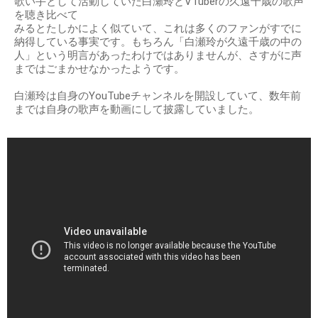
歌い手として活動していた白瀬玲とVTuberの久遠千歳の歌声
を聴き比べて
みるとたしかによく似ていて、これは多くのファンがすでに
納得している事実です。もちろん「白瀬玲が久遠千歳の中の
人」という明言があったわけではありませんが、さすがに声
まではごまかせなかったようです。
白瀬玲は自身のYouTubeチャンネルを開設していて、数年前
までは自身の歌声を動画にして披露していました。