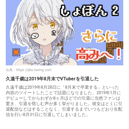
出典：
https://pbs.twimg.com
久遠千歳は2019年8月末でVTuberを引退した
久遠千歳は2019年8月28日に「8月末で卒業する」といった
内容のツイートしたことで話題になりました。2019年1月に
デビューしてからわずか8ヶ月ほどでの引退に当然ファンは
驚き、引退を惜しむ声が多く挙がりました。彼女はとくに引
退配信などはすることなく、引退するまでいつもどおり生配
信を行い8月31日に引退してしまいました。