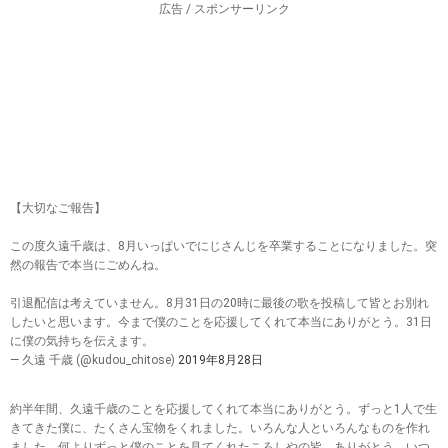
広告 / スポンサーリンク
【大切なご報告】
この度久遠千歳は、8月いっぱいでにじさんじを卒業することになりました。突
然の報告で本当にごめんね。
引退配信は考えていません。8月31日の20時に最後の歌を投稿して皆とお別れ
したいと思います。今まで僕のことを応援してくれて本当にありがとう。31日
に僕の気持ちを伝えます。
— 久遠 千歳 (@kudou_chitose)
2019年8月28日
約半年間、久遠千歳のことを応援してくれて本当にありがとう。ずっと1人で生
きてきた僕に、たくさん宝物をくれました。いろんな人といろんなものを作れ
ました。何よりずっと僕のことを見てくれたころしやの皆、ありがとう。いつ