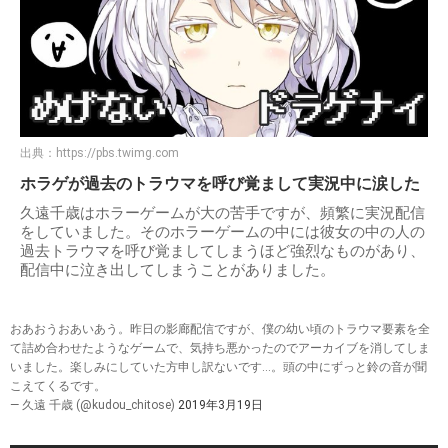
出典：
https://pbs.twimg.com
ホラゲが過去のトラウマを呼び覚まして実況中に涙した
久遠千歳はホラーゲームが大の苦手ですが、頻繁に実況配信
をしていました。そのホラーゲームの中には彼女の中の人の
過去トラウマを呼び覚ましてしまうほど強烈なものがあり、
配信中に泣き出してしまうことがありました。
おあおうおあいあう。昨日の影廊配信ですが、僕の幼い頃のトラウマ要素を全
て詰め合わせたようなゲームで、気持ち悪かったのでアーカイブを消してしま
いました。楽しみにしていた方申し訳ないです…。頭の中にずっと鈴の音が聞
こえてくるです。
— 久遠 千歳 (@kudou_chitose)
2019年3月19日