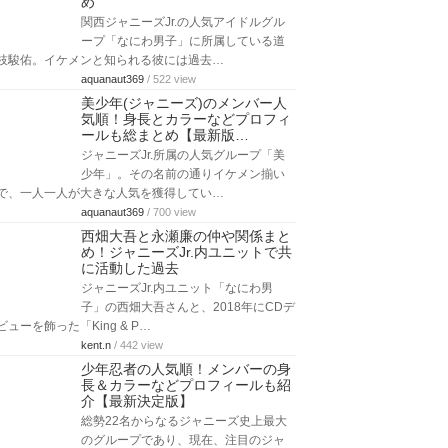
め
関西ジャニーズJr.の人気アイドルグル
ープ「なにわ男子」に所属している道
枝駿佑。イケメンと知られる彼には過去…
aquanaut369
/ 522 view
美少年(ジャニーズ)のメンバー人
気順！身長とカラーなどプロフィ
ールも総まとめ【最新版…
ジャニーズJr.所属の人気グループ「美
少年」。その名前の通りイケメン揃い
で、一人一人が大きな人気を獲得してい…
aquanaut369
/ 700 view
西畑大吾と永瀬廉の仲や関係まと
め！ジャニーズJr.内ユニットで共
に活動した過去
ジャニーズJr.内ユニット「なにわ男
子」の西畑大吾さんと、2018年にCDデ
ビューを飾った「King & P…
kent.n
/ 442 view
少年忍者の人気順！メンバーの身
長＆カラーなどプロフィールも紹
介【最新決定版】
総勢22名からなるジャニーズ史上最大
のグループであり、現在、注目のジャ