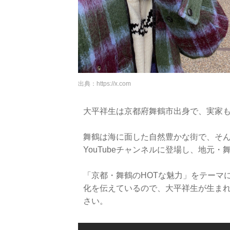
出典：
https://x.com
大平祥生は京都府舞鶴市出身で、実家
舞鶴は海に面した自然豊かな街で、そんな
YouTubeチャンネルに登場し、地元
「京都・舞鶴のHOTな魅力」をテーマ
化を伝えているので、大平祥生が生ま
さい。