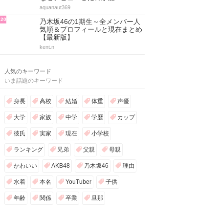
aquanaut369
20
乃木坂46の1期生～全メンバー人
気順＆プロフィールと現在まとめ
【最新版】
kent.n
人気のキーワード
いま話題のキーワード
身長
高校
結婚
体重
声優
大学
家族
中学
学歴
カップ
彼氏
実家
現在
小学校
ランキング
兄弟
父親
母親
かわいい
AKB48
乃木坂46
理由
水着
本名
YouTuber
子供
年齢
関係
卒業
旦那