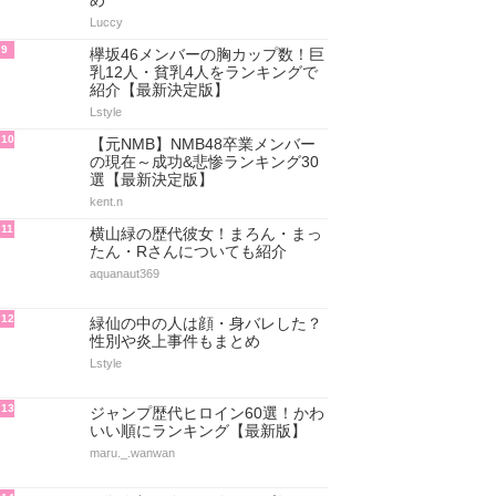
め
Luccy
9
欅坂46メンバーの胸カップ数！巨
乳12人・貧乳4人をランキングで
紹介【最新決定版】
Lstyle
10
【元NMB】NMB48卒業メンバー
の現在～成功&悲惨ランキング30
選【最新決定版】
kent.n
11
横山緑の歴代彼女！まろん・まっ
たん・Rさんについても紹介
aquanaut369
12
緑仙の中の人は顔・身バレした？
性別や炎上事件もまとめ
Lstyle
13
ジャンプ歴代ヒロイン60選！かわ
いい順にランキング【最新版】
maru._.wanwan