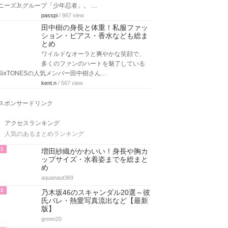
ニーズJr.グループ「少年忍者」。 …
passpi
/ 967 view
田中樹の身長と体重！私服ファッ
ション・ピアス・香水なども総ま
とめ
ワイルドなオーラと爽やかな笑顔で、
多くのファンのハートを魅了している
SixTONESの人気メンバー田中樹さん…
kent.n
/ 567 view
スポンサードリンク
アクセスランキング
人気のあるまとめランキング
1
増田紗織がかわいい！身長や胸カ
ップサイズ・水着姿までを総まと
め
aquanaut369
2
乃木坂46のスキャンダル20選～彼
氏バレ・熱愛写真流出など【最新
版】
green20