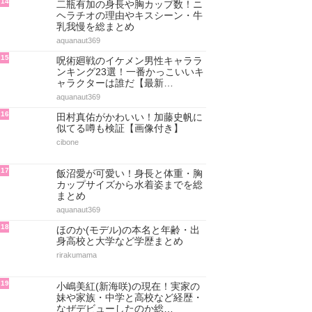
14
二瓶有加の身長や胸カップ数！ニ
ヘラチオの理由やキスシーン・牛
乳我慢を総まとめ
aquanaut369
15
呪術廻戦のイケメン男性キャララ
ンキング23選！一番かっこいいキ
ャラクターは誰だ【最新…
aquanaut369
16
田村真佑がかわいい！加藤史帆に
似てる噂も検証【画像付き】
cibone
17
飯沼愛が可愛い！身長と体重・胸
カップサイズから水着姿までを総
まとめ
aquanaut369
18
ほのか(モデル)の本名と年齢・出
身高校と大学など学歴まとめ
rirakumama
19
小嶋美紅(新海咲)の現在！実家の
妹や家族・中学と高校など経歴・
なぜデビューしたのか総…