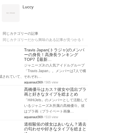
Luccy
同じカテゴリーの記事
同じカテゴリーだから興味のある記事が見つかる！
Travis Japan(トラジャ)のメンバ
ーの身長！高身長ランキング
TOP7【最新…
ジャニーズJr.の人気アイドルグループ
「Travis Japan」。メンバーは7人で構
成されていて、それぞれ…
aquanaut369
/ 565 view
髙橋優斗はカス？彼女や流出プラ
画と好きなタイプを総まとめ
「HiHiJets」のメンバーとして活動して
いるジャニーズJr.所属の髙橋優斗。彼
はプラ画（プライベート画像…
aquanaut369
/ 510 view
道枝駿佑の彼女はあいなん？過去
の匂わせや好きなタイプを総まと