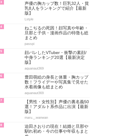
3
声優の胸カップ数！巨乳32人・貧
乳8人をランキングで紹介【最新
版】
Lstyle
4
ねこぢるの死因！顔写真や年齢・
旦那と子供・漫画作品の特徴も総
まとめ
passpi
5
顔バレしたVTuber・衝撃の素顔/
中身ランキング20選【最新決定
版】
aquanaut369
6
豊田萌絵の身長と体重・胸カップ
数！フライデーや写真集で見せた
水着画像も総まとめ
aquanaut369
7
【男性・女性別】声優の裏名義50
選！アダルト系作品に出演【最新
版】
maru._.wanwan
8
迫田さおりの現在！結婚と旦那や
馴れ初め・今の仕事や年収もまと