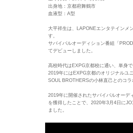
出身地：京都府舞鶴市
血液型：A型
大平祥生は、LAPONEエンタテインメ
す。
サバイバルオーディション番組「PRODUC
てデビューしました。
高校時代はEXPG京都校に通い、単身
2019年にはEXPG京都のオリジナルユニ
SOUL BROTHERSの小林直己との
2019年に開催されたサバイバルオーディシ
を獲得したことで、2020年3月4日にJ
ました。