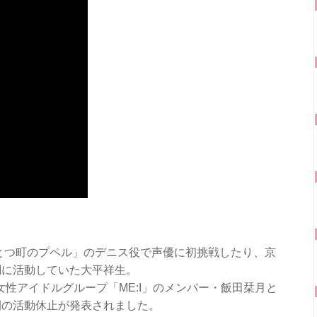
とつ町のプペル」のデニス役で声優に初挑戦したり、京
調に活動していた大平祥生。
の女性アイドルグループ「ME:I」のメンバー・飯田栞月と
間の活動休止が発表されました。