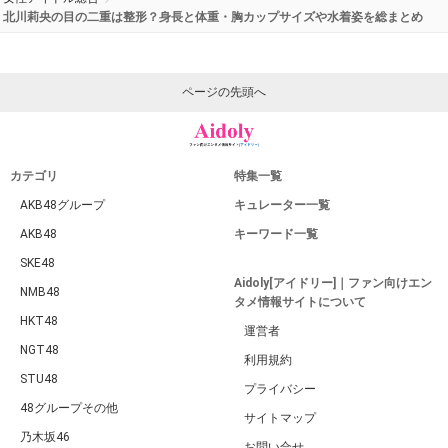
人気のキーワード
いま話題のキーワード
身長
高校
結婚
体重
声優
大学
家族
中学
学歴
カップ
彼氏
実家
現在
小学校
ランキング
兄弟
父親
母親
かわいい
AKB48
女性アイドル総合
北川莉央の目の二重は整形？身長と体重・胸カップサイズや水着姿を総まとめ
ページの先頭へ
カテゴリ
特集一覧