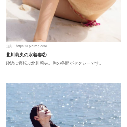
出典：
https://i.pinimg.com
北川莉央の水着姿②