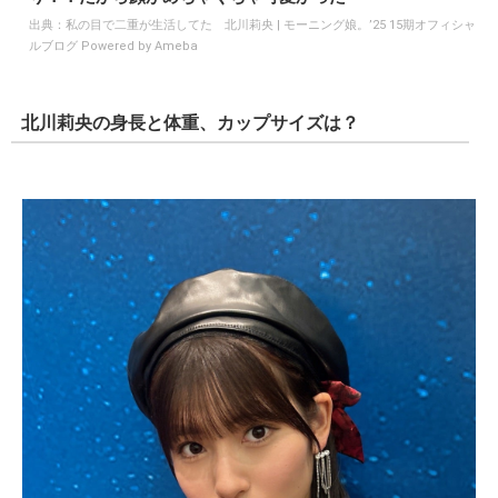
北川莉央の目は元々「奥二重」
北川莉央の目は元々「奥二重」。デビュー当初の顔を見ると
一重っぽく見えますが、奥二重であるようにも感じられま
す。また、過去には本人もブログで奥二重であることを明か
していて、最近は成長による顔の変化もあってか、二重がよ
りハッキリしています。
今日は朝起きたらいつも奥二重の私が二重になっていまし
た！！！笑多分たくさん寝たからかな？？普段は時間が経
てば直るのですが、今日はずっと二重のまま！！びっく
り！！だから顔がめちゃくちゃ可愛かった
出典：
私の目で二重が生活してた 北川莉央 | モーニング娘。’25 15期オフィシャ
ルブログ Powered by Ameba
北川莉央の身長と体重、カップサイズは？