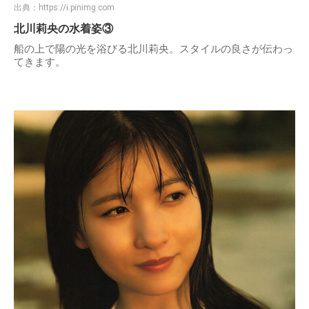
出典：
https://i.pinimg.com
北川莉央の水着姿③
船の上で陽の光を浴びる北川莉央。スタイルの良さが伝わっ
てきます。