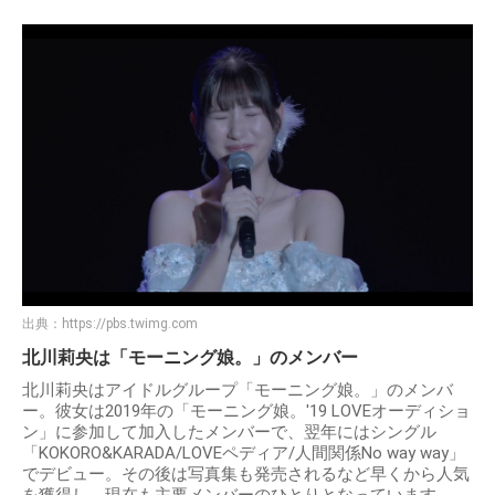
出典：
https://pbs.twimg.com
北川莉央のプロフィール
名前：北川 莉央（きたがわ りお）
生年月日：2004年3月16日
出身地：東京都
血液型：O型
職業：アイドル