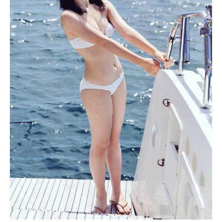
砂浜に寝転ぶ北川莉央。胸の谷間がセクシーです。