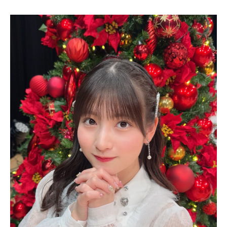
出典：
https://pbs.twimg.com
北川莉央の身長は何㎝？
北川莉央の身長は「157㎝」。女性としては平均よりも少し
小さく、小柄な印象があります。体重については公表されて
いないものの、その身長や見た目からおそらく「40㎏台前
半」ではないかと思われます。