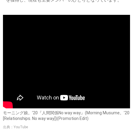
出典：
https://pbs.twimg.com
北川莉央は「モーニング娘。」のメンバー
北川莉央はアイドルグループ「モーニング娘。」のメンバ
ー。彼女は2019年の「モーニング娘。'19 LOVEオーディショ
ン」に参加して加入したメンバーで、翌年にはシングル
「KOKORO&KARADA/LOVEペディア/人間関係No way way」
でデビュー。その後は写真集も発売されるなど早くから人気
を獲得し、現在も主要メンバーのひとりとなっています。