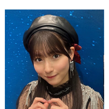
モーニング娘。’20『人間関係No way way』(Morning Musume。’20
[Relationships. No way way])(Promotion Edit)
出典：YouTube