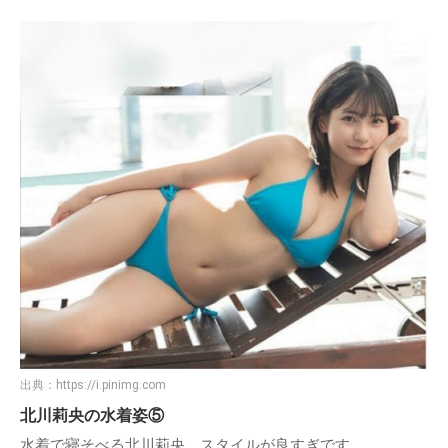
出典：
https://i.pinimg.com
北川莉央の水着姿④
胸の谷間が際立った1枚。女性としての色気を感じさせま
す。