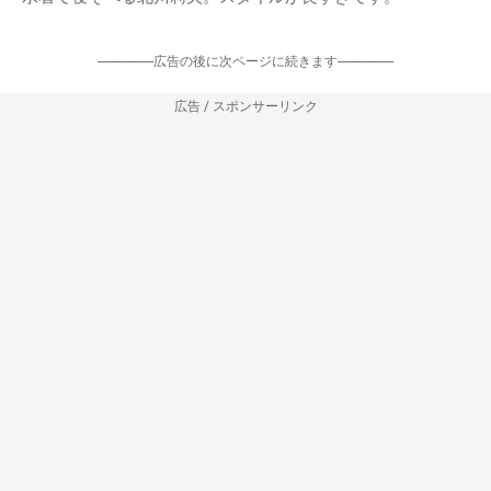
出典：
https://i.pinimg.com
北川莉央の水着姿⑤
水着で寝そべる北川莉央。スタイルが良すぎです。
-----------------広告の後に次ページに続きます-----------------
広告 / スポンサーリンク