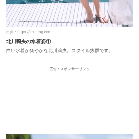
出典：
https://i.pinimg.com
北川莉央の水着姿①
白い水着が爽やかな北川莉央。スタイル抜群です。