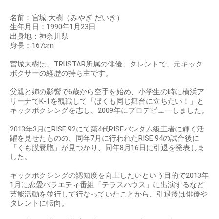
名前：宮城 大樹（みやぎ だいき）
生年月日：1990年1月23日
出身地：神奈川県
身長：167cm
宮城大樹は、TRUSTAR所属の俳優、タレントで、元キック
ボクサーの経歴の持ち主です。
父親と姉の影響で6歳から空手を始め、小学生の時に横浜ア
リーナでK-1を観戦して「ぼくも同じ舞台に立ちたい！」と
キックボクシングを志し、2009年にプロデビューしました。
2013年3月にRISE 92にて第4代RISEバンタム級王者に輝く活
躍を見せたものの、同年7月に行われたRISE 94の試合後に
「くも膜嚢胞」が見つかり、同年8月16日に引退を発表しま
した。
キックボクシングの認知度を向上したいという目的で2013年
1月に恋愛バラエティ番組「テラスハウス」に出演するなど
芸能活動を並行して行なっていたことから、引退後は俳優や
タレントに転向。