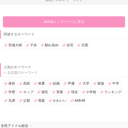
Aidolyトップページに戻る
関連するキーワード
宮城大樹
子供
馴れ初め
自宅
旦那
人気のキーワード
いま話題のキーワード
身長
高校
体重
結婚
声優
大学
家族
中学
学歴
カップ
彼氏
実家
現在
小学校
ランキング
兄弟
父親
母親
かわいい
AKB48
女性アイドル総合