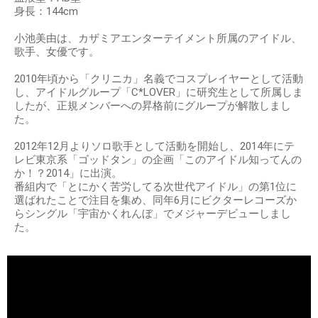
身長：144cm
小池美由は、カザミアエンターテイメント所属のアイドル、
歌手、女優です。
2010年頃から「クリニカ」名義でコスプレイヤーとして活動
し、アイドルグループ「C*LOVER」に研究生として所属しま
したが、正規メンバーへの昇格前にグループが解散しまし
た。
2012年12月よりソロ歌手として活動を開始し、2014年にテ
レビ東京系「ゴッドタン」の企画「このアイドル知ってんの
か！？2014」に出演。
番組内で「とにかく苦労してる次世代アイドル」の第1位に
選ばれたことで注目を集め、同年6月にビクターレコーズか
らシングル「宇宙かくれんぼ」でメジャーデビューしまし
た。