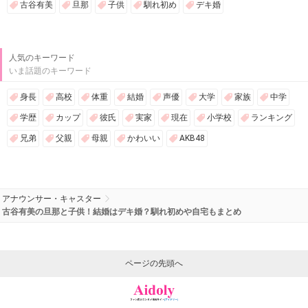
古谷有美
旦那
子供
馴れ初め
デキ婚
人気のキーワード
いま話題のキーワード
身長
高校
体重
結婚
声優
大学
家族
中学
学歴
カップ
彼氏
実家
現在
小学校
ランキング
兄弟
父親
母親
かわいい
AKB48
アナウンサー・キャスター
古谷有美の旦那と子供！結婚はデキ婚？馴れ初めや自宅もまとめ
ページの先頭へ