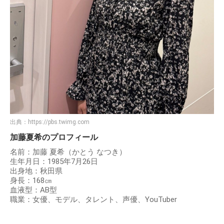
出典：
https://pbs.twimg.com
加藤夏希のプロフィール
名前：加藤 夏希（かとう なつき）
生年月日：1985年7月26日
出身地：秋田県
身長：168㎝
血液型：AB型
職業：女優、モデル、タレント、声優、YouTuber