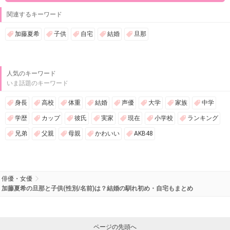
関連するキーワード
加藤夏希
子供
自宅
結婚
旦那
人気のキーワード
いま話題のキーワード
身長
高校
体重
結婚
声優
大学
家族
中学
学歴
カップ
彼氏
実家
現在
小学校
ランキング
兄弟
父親
母親
かわいい
AKB48
俳優・女優
加藤夏希の旦那と子供(性別/名前)は？結婚の馴れ初め・自宅もまとめ
ページの先頭へ