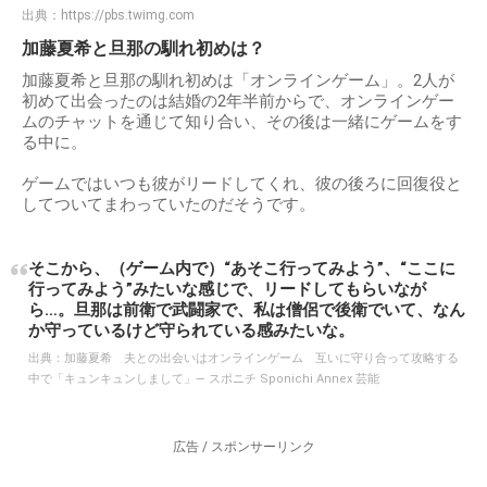
出典：
https://pbs.twimg.com
加藤夏希と旦那の馴れ初めは？
加藤夏希と旦那の馴れ初めは「オンラインゲーム」。2人が
初めて出会ったのは結婚の2年半前からで、オンラインゲー
ムのチャットを通じて知り合い、その後は一緒にゲームをす
る中に。
ゲームではいつも彼がリードしてくれ、彼の後ろに回復役と
してついてまわっていたのだそうです。
そこから、（ゲーム内で）“あそこ行ってみよう”、“ここに
行ってみよう”みたいな感じで、リードしてもらいなが
ら…。旦那は前衛で武闘家で、私は僧侶で後衛でいて、なん
か守っているけど守られている感みたいな。
出典：
加藤夏希 夫との出会いはオンラインゲーム 互いに守り合って攻略する
中で「キュンキュンしまして」― スポニチ Sponichi Annex 芸能
広告 / スポンサーリンク