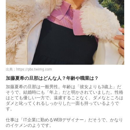
出典：
https://pbs.twimg.com
加藤夏希の旦那はどんな人？年齢や職業は？
加藤夏希の旦那は一般男性。年齢は「彼女よりも3歳上」だ
そうで、結婚時にも「年上」だと明かされていました。性格
はとても優しい一方で、遠慮することなく、ダメなところは
ダメと叱ってくれるしっかりした一面も持っているようで
す。
仕事は「IT企業に勤めるWEBデザイナー」だそうで、かなり
のイケメンのようです。