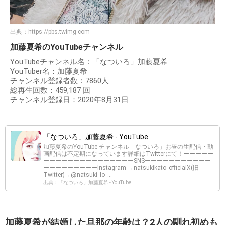
出典：
https://pbs.twimg.com
加藤夏希のYouTubeチャンネル
YouTubeチャンネル名：「なついろ」加藤夏希
YouTuber名：加藤夏希
チャンネル登録者数：7860人
総再生回数：459,187 回
チャンネル登録日：2020年8月31日
「なついろ」加藤夏希 - YouTube
加藤夏希のYouTube チャンネル「なついろ」お昼の生配信・動
画配信は不定期になっています詳細はTwitterにて！ーーーーー
ーーーーーーーーーーーーーーーSNSーーーーーーーーーーー
ーーーーーーーーーInstagram →natsukikato_officialX(旧
Twitter)→@natsuki_lo_...
出典：「なついろ」加藤夏希 - YouTube
加藤夏希が結婚した旦那の年齢は？2人の馴れ初めも