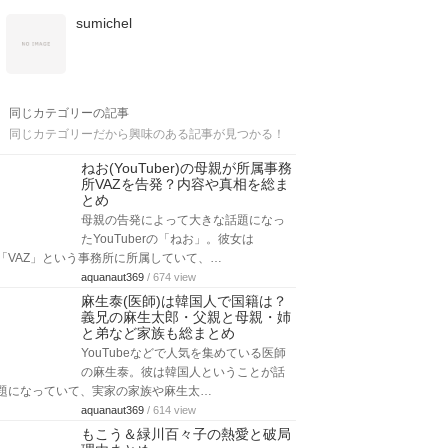
sumichel
同じカテゴリーの記事
同じカテゴリーだから興味のある記事が見つかる！
ねお(YouTuber)の母親が所属事務
所VAZを告発？内容や真相を総ま
とめ
母親の告発によって大きな話題になっ
たYouTuberの「ねお」。彼女は
「VAZ」という事務所に所属していて、…
aquanaut369
/ 674 view
麻生泰(医師)は韓国人で国籍は？
義兄の麻生太郎・父親と母親・姉
と弟など家族も総まとめ
YouTubeなどで人気を集めている医師
の麻生泰。彼は韓国人ということが話
題になっていて、実家の家族や麻生太…
aquanaut369
/ 614 view
もこう＆緑川百々子の熱愛と破局