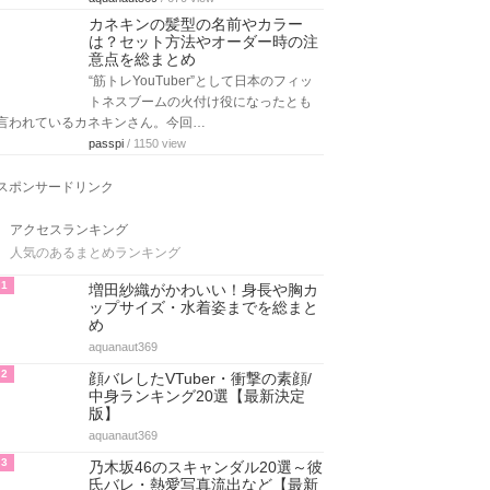
カネキンの髪型の名前やカラー
は？セット方法やオーダー時の注
意点を総まとめ
“筋トレYouTuber”として日本のフィッ
トネスブームの火付け役になったとも
言われているカネキンさん。今回…
passpi
/ 1150 view
スポンサードリンク
アクセスランキング
人気のあるまとめランキング
1
増田紗織がかわいい！身長や胸カ
ップサイズ・水着姿までを総まと
め
aquanaut369
2
顔バレしたVTuber・衝撃の素顔/
中身ランキング20選【最新決定
版】
aquanaut369
3
乃木坂46のスキャンダル20選～彼
氏バレ・熱愛写真流出など【最新