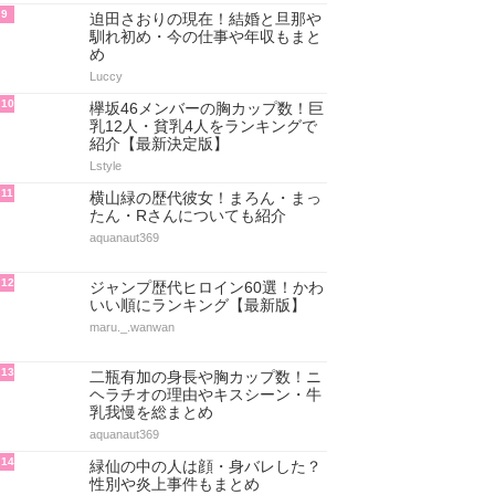
9
迫田さおりの現在！結婚と旦那や
馴れ初め・今の仕事や年収もまと
め
Luccy
10
欅坂46メンバーの胸カップ数！巨
乳12人・貧乳4人をランキングで
紹介【最新決定版】
Lstyle
11
横山緑の歴代彼女！まろん・まっ
たん・Rさんについても紹介
aquanaut369
12
ジャンプ歴代ヒロイン60選！かわ
いい順にランキング【最新版】
maru._.wanwan
13
二瓶有加の身長や胸カップ数！ニ
ヘラチオの理由やキスシーン・牛
乳我慢を総まとめ
aquanaut369
14
緑仙の中の人は顔・身バレした？
性別や炎上事件もまとめ