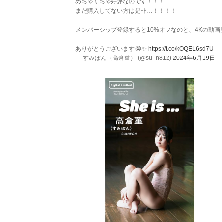
めちゃくちゃ好評なのです！！！
まだ購入してない方は是非…！！！！
メンバーシップ登録すると10%オフなのと、4Kの動
ありがとうございます😭✨️
https://t.co/kOQEL6sd7U
— すみぽん（高倉菫） (@su_n812)
2024年6月19日