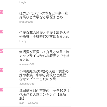
Lstyle
15
ほのか(モデル)の本名と年齢・出
身高校と大学など学歴まとめ
rirakumama
16
伊藤百花の経歴と学歴！出身大学
や高校・子役時代や前世もまとめ
Luccy
17
飯沼愛が可愛い！身長と体重・胸
カップサイズから水着姿までを総
まとめ
aquanaut369
18
小嶋美紅(新海咲)の現在！実家の
妹や家族・中学と高校など経歴・
なぜデビューしたのか総…
aquanaut369
19
津田健次郎が声優のキャラ50選！
代表作＆人気ランキング【最新
版】
maru._.wanwan