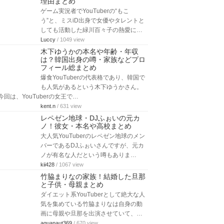
理由まとめ
ゲーム実況者でYouTuberの“もこ
う”と、ミスiD出身で女優やタレントと
しても活動した緑川百々子の熱愛に…
Luccy
/ 1049 view
木下ゆうかの本名や年齢・年収
は？韓国出身の噂・家族などプロ
フィール総まとめ
爆食YouTuberの代表格であり、韓国で
も人気があるという木下ゆうかさん。
今回は、YouTuberの女王で…
kent.n
/ 631 view
レペゼン地球・DJふぉいの元カ
ノ！彼女・本名や高校まとめ
大人気YouTuberのレペゼン地球のメン
バーであるDJふぉいさんですが、元カ
ノが有名な人だという噂もありま…
kii428
/ 1067 view
竹脇まりなの家族！結婚した旦那
と子供・母親まとめ
ダイエット系YouTuberとして絶大な人
気を集めている竹脇まりなは自身の動
画に母親や旦那を出演させていて、…
aquanaut369
/ 670 view