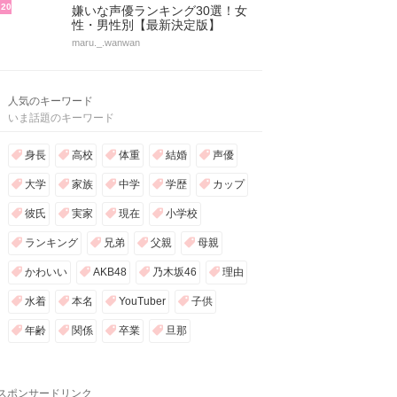
20
嫌いな声優ランキング30選！女
性・男性別【最新決定版】
maru._.wanwan
人気のキーワード
いま話題のキーワード
身長
高校
体重
結婚
声優
大学
家族
中学
学歴
カップ
彼氏
実家
現在
小学校
ランキング
兄弟
父親
母親
かわいい
AKB48
乃木坂46
理由
水着
本名
YouTuber
子供
年齢
関係
卒業
旦那
スポンサードリンク