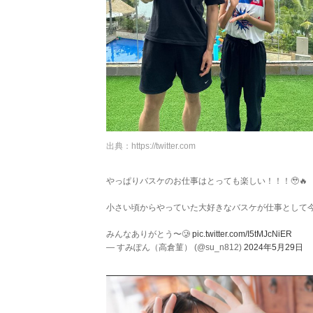
出典：
https://twitter.com
やっぱりバスケのお仕事はとっても楽しい！！！🥹🔥
小さい頃からやっていた大好きなバスケが仕事として今
みんなありがとう〜🥲
pic.twitter.com/I5tMJcNiER
— すみぽん（高倉菫） (@su_n812)
2024年5月29日