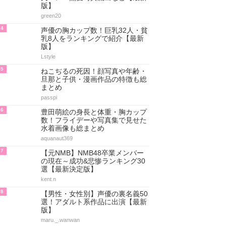
版】
green20
4
声優の胸カップ数！巨乳32人・貧
乳8人をランキングで紹介【最新
版】
Lstyle
5
ねこぢるの死因！顔写真や年齢・
旦那と子供・漫画作品の特徴も総
まとめ
passpi
6
豊田萌絵の身長と体重・胸カップ
数！フライデーや写真集で見せた
水着画像も総まとめ
aquanaut369
7
【元NMB】NMB48卒業メンバー
の現在～成功&悲惨ランキング30
選【最新決定版】
kent.n
8
【男性・女性別】声優の裏名義50
選！アダルト系作品に出演【最新
版】
maru._.wanwan