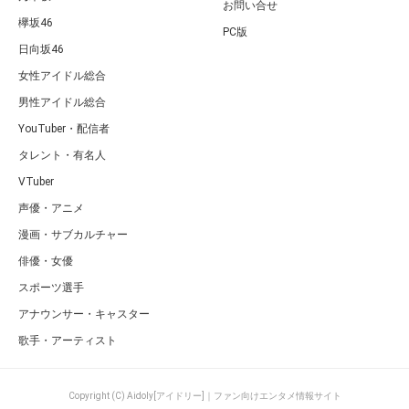
お問い合せ
欅坂46
PC版
日向坂46
女性アイドル総合
男性アイドル総合
YouTuber・配信者
タレント・有名人
VTuber
声優・アニメ
漫画・サブカルチャー
俳優・女優
スポーツ選手
アナウンサー・キャスター
歌手・アーティスト
Copyright (C) Aidoly[アイドリー]｜ファン向けエンタメ情報サイト