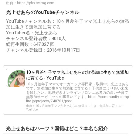
出典：
https://pbs.twimg.com
光上せあらのYouTubeチャンネル
YouTubeチャンネル名：10ヶ月差年子ママ光上せあらの無添
加に生きて無添加に育てる
YouTuber名：光上せあら
チャンネル登録者数：4010人
総再生回数：647,027 回
チャンネル登録日：2016年10月17日
10ヶ月差年子ママ光上せあらの無添加に生きて無添加
に育てる - YouTube
10ヶ月差年子ママでオーガニック専門家（取得中）光上せあら
です。無添加に生きて無添加に育てる！子供達により良い未来
を残したい。地球好きオンラインサロン→思考力の高い子育て
無添加オーガニックの事書いてます。https://community.camp-
fire.jp/projects/748701/previ...
出典：10ヶ月差年子ママ光上せあらの無添加に生きて無添加に育てる -
YouTube
光上せあらはハーフ？国籍はどこ？本名も紹介