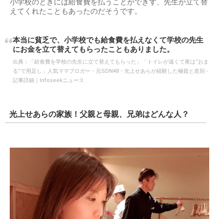
小学校のときには給食費を払うことができず、先生が立て替
えてくれたこともあったのだそうです。
本当に貧乏で、小学校でも給食費を払えなくて学校の先生
にお金を立て替えてもらったこともありました。
出典：
「給食費を学校の先生に立て替えてもらった」「トイレが遠くて夜は“おま
る”で用足し」人気ママブロガー・元SDN48・光上せあらが経験した極貧と差別 -
記事詳細｜Infoseekニュース
光上せあらの家族！父親と母親、兄弟はどんな人？