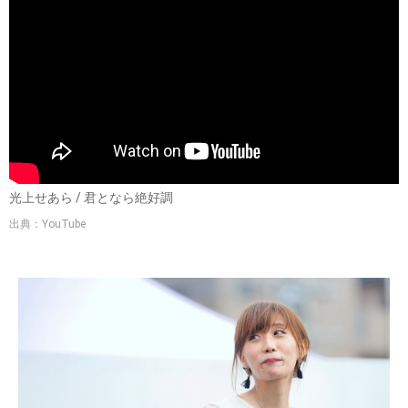
光上せあら / 君となら絶好調
出典：YouTube