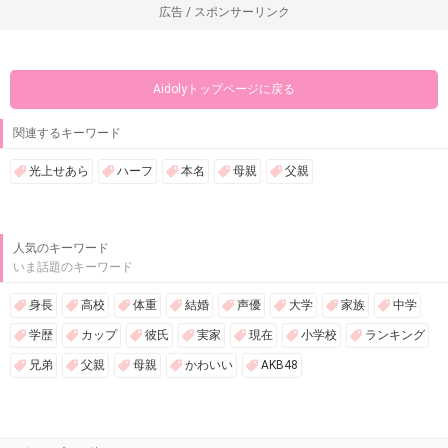
広告 / スポンサーリンク
Aidolyトップページに戻る
関連するキーワード
光上せあら
ハーフ
本名
母親
父親
人気のキーワード
いま話題のキーワード
身長
高校
体重
結婚
声優
大学
家族
中学
学歴
カップ
彼氏
実家
現在
小学校
ランキング
兄弟
父親
母親
かわいい
AKB48