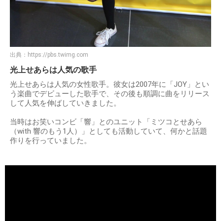
出典：
https://pbs.twimg.com
光上せあらは人気の歌手
光上せあらは人気の女性歌手。彼女は2007年に「JOY」とい
う楽曲でデビューした歌手で、その後も順調に曲をリリース
して人気を伸ばしていきました。
当時はお笑いコンビ「響」とのユニット「ミツコとせあら
（with 響のもう1人）」としても活動していて、何かと話題
作りを行っていました。