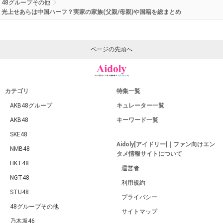
48グループその他
光上せあらは中国ハーフ？実家の家族(父親/母親)や国籍を総まとめ
ページの先頭へ
カテゴリ
特集一覧
AKB48グループ
キュレーター一覧
AKB48
キーワード一覧
SKE48
Aidoly[アイドリー]｜ファン向けエン
NMB48
タメ情報サイトについて
HKT48
運営者
NGT48
利用規約
STU48
プライバシー
48グループその他
サイトマップ
乃木坂46