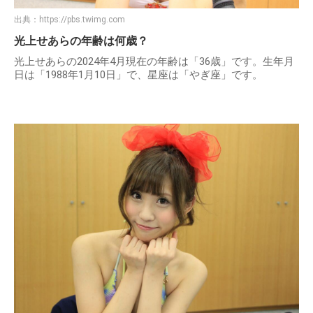
出典：
https://pbs.twimg.com
光上せあらの年齢は何歳？
光上せあらの2024年4月現在の年齢は「36歳」です。生年月
日は「1988年1月10日」で、星座は「やぎ座」です。