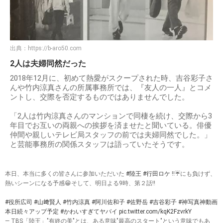
出典：
https://b-aro50.com
2人は夫婦同然だった
2018年12月に、初めて熱愛がスクープされた時、吉谷彩子さ
んや竹内涼真さんの所属事務所では、『友人の一人』とコメ
ントし、交際を否定するものではありませんでした。
「2人は竹内涼真さんのマンションで同棲を続け、交際から3
年目でお互いの両親への挨拶を済ませたと聞いている。俳優
仲間や親しいテレビ局スタッフの前では夫婦同然でした。」
と芸能事務所の関係スタッフは語っていたそうです。
本日、本当に多くの皆さんに参加いただいた
#陸王
#行田ロケ
‼️☔️にも負けず、
熱いシーンになる予感😁そして、明日よる9時、第２話‼️
#役所広司
#山﨑賢人
#竹内涼真
#阿川佐和子
#佐野岳
#吉谷彩子
#神写真神動画
本日続々アップ予定
#かわいすぎてヤバイ
pic.twitter.com/kqK2FzvrkY
— TBS「陸王」"有終の美"とは、ある意味"最高のスタート"という意味でもあ