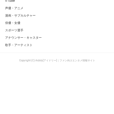
VTuber
声優・アニメ
漫画・サブカルチャー
俳優・女優
スポーツ選手
アナウンサー・キャスター
歌手・アーティスト
Copyright (C) Aidoly[アイドリー]｜ファン向けエンタメ情報サイト