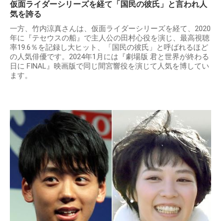
仮面ライダーシリーズを経て「国民の彼氏」と言われ人
気を誇る
一方、竹内涼真さんは、仮面ライダーシリーズを経て、2020
年に『テセウスの船』で主人公の田村心役を演じ、最高視聴
率19.6％を記録し大ヒット、「国民の彼氏」と呼ばれるほど
の人気俳優です。2024年1月には『劇場版 君と世界が終わる
日に FINAL』映画版で同じ間宮響役を演じて人気を博してい
ます。