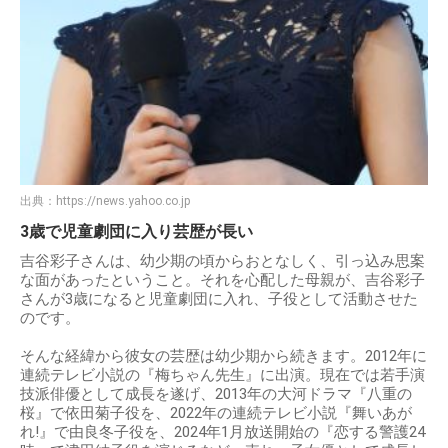
出典：
https://news.yahoo.co.jp
3歳で児童劇団に入り芸歴が長い
吉谷彩子さんは、幼少期の頃からおとなしく、引っ込み思案
な面があったということ。それを心配した母親が、吉谷彩子
さんが3歳になると児童劇団に入れ、子役として活動させた
のです。
そんな経緯から彼女の芸歴は幼少期から続きます。2012年に
連続テレビ小説の『梅ちゃん先生』に出演。現在では若手演
技派俳優として成長を遂げ、2013年の大河ドラマ『八重の
桜』で依田菊子役を、2022年の連続テレビ小説『舞いあが
れ!』で由良冬子役を、2024年1月放送開始の『恋する警護24