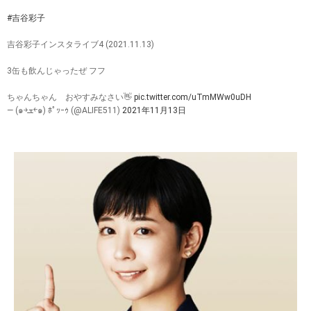
#吉谷彩子
吉谷彩子インスタライブ4 (2021.11.13)
3缶も飲んじゃったぜ フフ
ちゃんちゃん おやすみなさい👋
pic.twitter.com/uTmMWw0uDH
— (๑￫ܫ￩๑) ﾎﾟｯｰｩ (@ALIFE511)
2021年11月13日