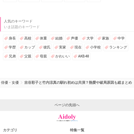
人気のキーワード
いま話題のキーワード
身長
高校
体重
結婚
声優
大学
家族
中学
学歴
カップ
彼氏
実家
現在
小学校
ランキング
兄弟
父親
母親
かわいい
AKB48
俳優・女優
吉谷彩子と竹内涼真の馴れ初めは共演？熱愛や破局原因も総まとめ
ページの先頭へ
カテゴリ
特集一覧