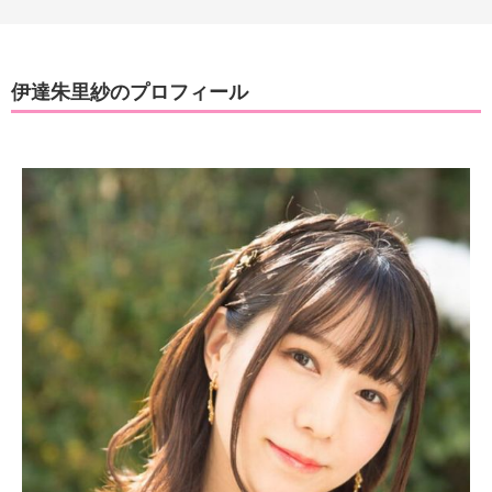
伊達朱里紗のプロフィール