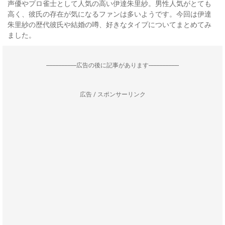
声優やプロ雀士として人気の高い伊達朱里紗。男性人気がとても
高く、彼氏の存在が気になるファンは多いようです。今回は伊達
朱里紗の歴代彼氏や結婚の噂、好きなタイプについてまとめてみ
ました。
--------------------広告の後に記事があります--------------------
広告 / スポンサーリンク