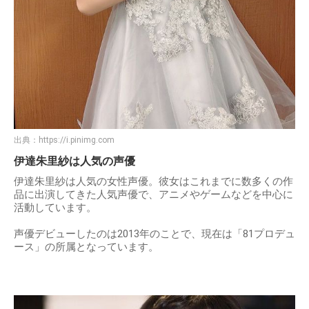
出典：
https://i.pinimg.com
伊達朱里紗は人気の声優
伊達朱里紗は人気の女性声優。彼女はこれまでに数多くの作
品に出演してきた人気声優で、アニメやゲームなどを中心に
活動しています。
声優デビューしたのは2013年のことで、現在は「81プロデュ
ース」の所属となっています。