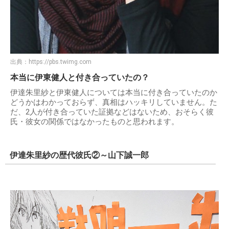
出典：
https://pbs.twimg.com
本当に伊東健人と付き合っていたの？
伊達朱里紗と伊東健人については本当に付き合っていたのか
どうかはわかっておらず、真相はハッキリしていません。た
だ、2人が付き合っていた証拠などはないため、おそらく彼
氏・彼女の関係ではなかったものと思われます。
伊達朱里紗の歴代彼氏②～山下誠一郎