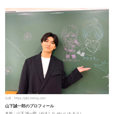
出典：
https://pbs.twimg.com
山下誠一郎のプロフィール
名前：山下 誠一郎（やました せいいちろう）