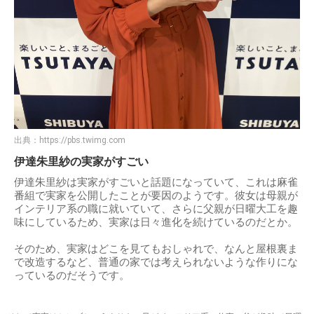
出典：
https://pbs.twimg.com
伊達朱里紗の実家がすごい
伊達朱里紗は実家がすごいと話題になっていて、これは麻雀
番組で実家を公開したことが要因のようです。彼女は母親が
インテリア系の職に就いていて、さらに父親が日曜大工を趣
味にしているため、実家は日々進化を続けているのだとか。
そのため、実家はどこを見てもおしゃれで、なんと屋根裏ま
で改造するなど、普通の家では考えられないような作りにな
っているのだそうです。