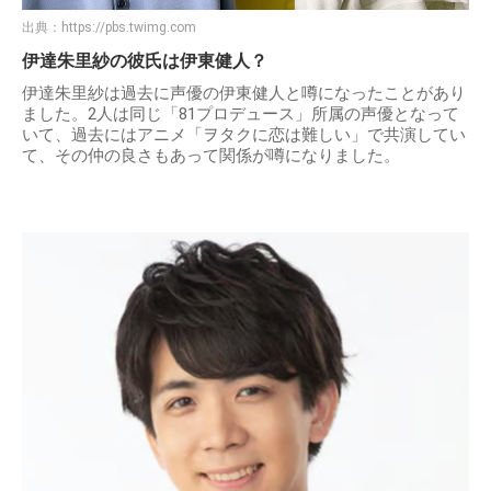
出典：
https://pbs.twimg.com
伊達朱里紗の彼氏は伊東健人？
伊達朱里紗は過去に声優の伊東健人と噂になったことがあり
ました。2人は同じ「81プロデュース」所属の声優となって
いて、過去にはアニメ「ヲタクに恋は難しい」で共演してい
て、その仲の良さもあって関係が噂になりました。