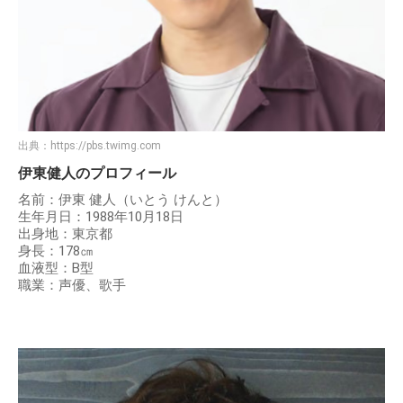
出典：
https://pbs.twimg.com
伊東健人のプロフィール
名前：伊東 健人（いとう けんと）
生年月日：1988年10月18日
出身地：東京都
身長：178㎝
血液型：B型
職業：声優、歌手