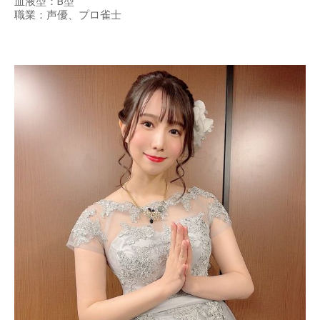
血液型：B型
職業：声優、プロ雀士