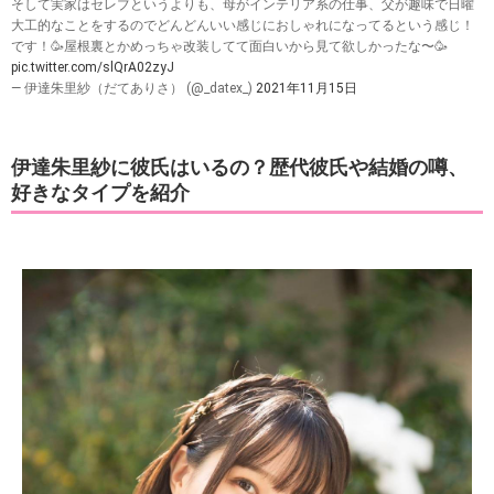
そして実家はセレブというよりも、母がインテリア系の仕事、父が趣味で日曜
大工的なことをするのでどんどんいい感じにおしゃれになってるという感じ！
です！🥳屋根裏とかめっちゃ改装してて面白いから見て欲しかったな〜🥳
pic.twitter.com/slQrA02zyJ
— 伊達朱里紗（だてありさ） (@_datex_)
2021年11月15日
伊達朱里紗に彼氏はいるの？歴代彼氏や結婚の噂、
好きなタイプを紹介