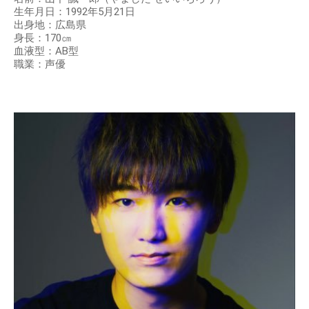
生年月日：1992年5月21日
出身地：広島県
身長：170㎝
血液型：AB型
職業：声優