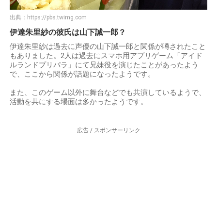
出典：
https://pbs.twimg.com
伊達朱里紗の彼氏は山下誠一郎？
伊達朱里紗は過去に声優の山下誠一郎と関係が噂されたこと
もありました。2人は過去にスマホ用アプリゲーム「アイド
ルランドプリパラ」にて兄妹役を演じたことがあったよう
で、ここから関係が話題になったようです。
また、このゲーム以外に舞台などでも共演しているようで、
活動を共にする場面は多かったようです。
広告 / スポンサーリンク