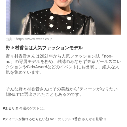
出典：
https://www.excite.co.jp
野々村香音は人気ファッションモデル
野々村香音さんは2021年から人気ファッション誌『non-
no』の専属モデルを務め、雑誌のみならず東京ガールズコレ
クションやGirlsAwardなどのイベントにも出演し、絶大な人
気を集めています。
そんな野々村香音さんはその美貌から‟ティーンがなりたい
顔No.1”に選出されたこともあるのです。
#まるサタ
今週のゲストは…
#ティーンが憧れるなりたい顔
No.1 のモデル
#香音
さんが初登場❗️🎀