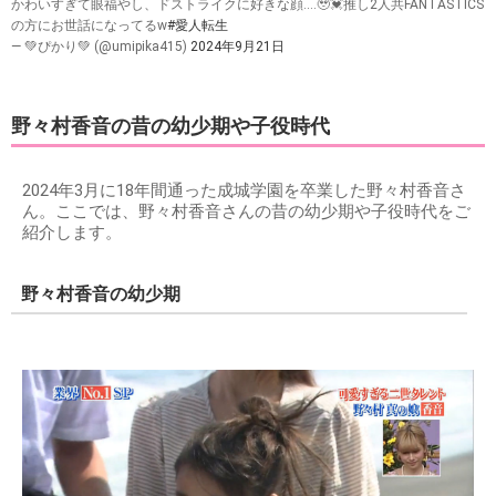
かわいすぎて眼福やし、ドストライクに好きな顔....🥹💓推し2人共FANTASTICS
の方にお世話になってるw
#愛人転生
— 💚ぴかり💚 (@umipika415)
2024年9月21日
野々村香音の昔の幼少期や子役時代
2024年3月に18年間通った成城学園を卒業した野々村香音さ
ん。ここでは、野々村香音さんの昔の幼少期や子役時代をご
紹介します。
野々村香音の幼少期