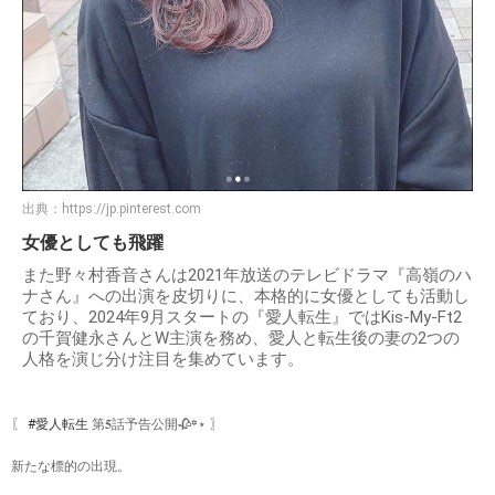
出典：
https://jp.pinterest.com
女優としても飛躍
また野々村香音さんは2021年放送のテレビドラマ『高嶺のハ
ナさん』への出演を皮切りに、本格的に女優としても活動し
ており、2024年9月スタートの『愛人転生』ではKis-My-Ft2
の千賀健永さんとW主演を務め、愛人と転生後の妻の2つの
人格を演じ分け注目を集めています。
〖
#愛人転生
第𝟓話予告公開🥀꙳⋆ 〗
新たな標的の出現。