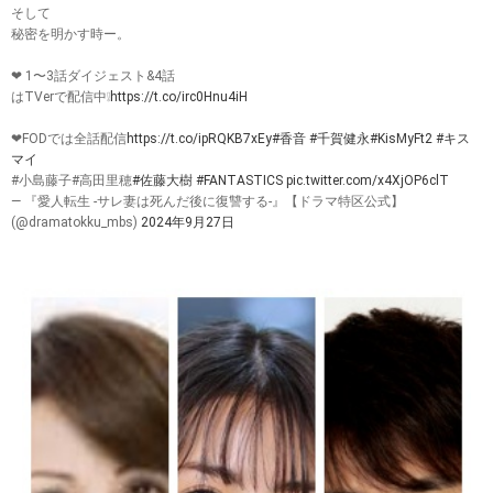
そして
秘密を明かす時ー。
❤︎ 1〜3話ダイジェスト&4話
はTVerで配信中❕
https://t.co/irc0Hnu4iH
❤︎FODでは全話配信
https://t.co/ipRQKB7xEy
#香音
#千賀健永
#KisMyFt2
#キス
マイ
#小島藤子#高田里穂
#佐藤大樹
#FANTASTICS
pic.twitter.com/x4XjOP6clT
— 『愛人転生 -サレ妻は死んだ後に復讐する-』【ドラマ特区公式】
(@dramatokku_mbs)
2024年9月27日