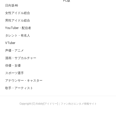
PC版
日向坂46
女性アイドル総合
男性アイドル総合
YouTuber・配信者
タレント・有名人
VTuber
声優・アニメ
漫画・サブカルチャー
俳優・女優
スポーツ選手
アナウンサー・キャスター
歌手・アーティスト
Copyright (C) Aidoly[アイドリー]｜ファン向けエンタメ情報サイト