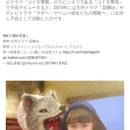
ビドラマ『コドモ警察』のスピンオフである『コドモ警視』
で子役デビューすると、2015年には大河ドラマ『花燃ゆ』や
テレビドラマ『マザー・ゲーム〜彼女たちの階級〜』に出演
し子役として活動したのです。
#録り溜め見直し
NHK 大河ドラマ 花燃ゆ
香音ってクレジットになってからスルーしてたけど
野々村香音ｃだった事に今頃気づくｗ
http://t.co/iYub39apm0
pic.twitter.com/QElB4LTNV1
— 城丸香織 (@tokyostory)
2015年1月9日