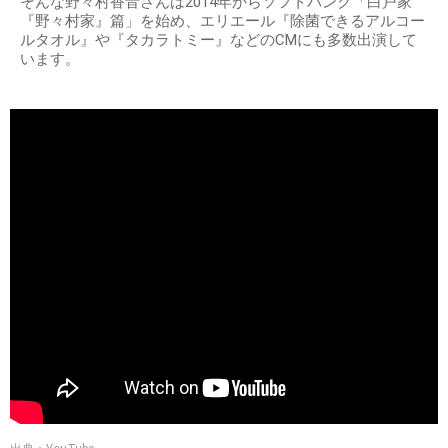
そんな野々村香音さんは2014年からソフトバンク「白戸家
『野々村家』篇」を始め、エリエール『除菌できるアルコー
ルタオル』や『タカラトミー』などのCMにも多数出演して
います。