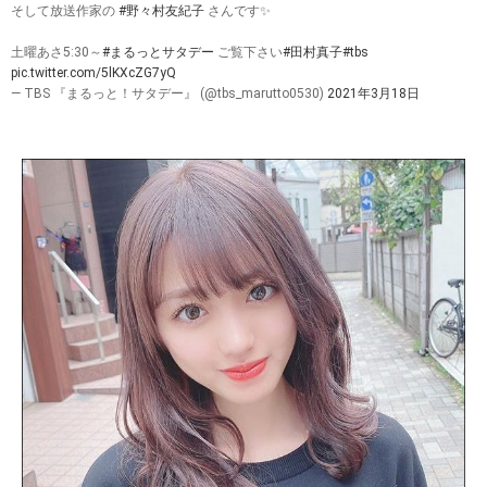
そして放送作家の
#野々村友紀子
さんです✨
土曜あさ5:30～
#まるっとサタデー
ご覧下さい
#田村真子
#tbs
pic.twitter.com/5lKXcZG7yQ
— TBS 『まるっと！サタデー』 (@tbs_marutto0530)
2021年3月18日