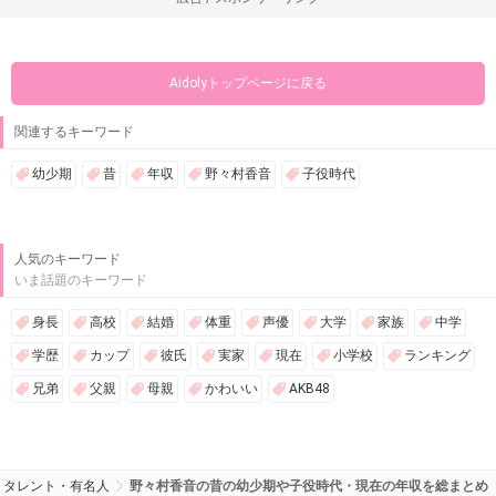
Aidolyトップページに戻る
関連するキーワード
幼少期
昔
年収
野々村香音
子役時代
人気のキーワード
いま話題のキーワード
身長
高校
結婚
体重
声優
大学
家族
中学
学歴
カップ
彼氏
実家
現在
小学校
ランキング
兄弟
父親
母親
かわいい
AKB48
タレント・有名人
野々村香音の昔の幼少期や子役時代・現在の年収を総まとめ