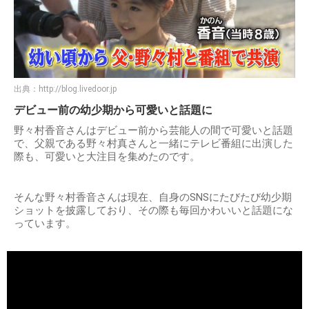
出典：
http://blog.livedoor.jp
デビュー前の幼少期から可愛いと話題に
野々村香音さんはデビュー前から芸能人の間で可愛いと話題
で、父親である野々村真さんと一緒にテレビ番組に出演した
際も、可愛いと大注目を集めたのです。
そんな野々村香音さんは現在、自身のSNSにたびたび幼少期
ショットを披露しており、その際も毎回かわいいと話題にな
っています。