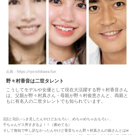
出典：
https://ryo-ishikawa.fun
野々村香音は二世タレント
こうしてモデルや女優として現在大活躍する野々村香音さん
は、父親が野々村真さん・母親が野々村俊恵さんと、両親と
もに有名人の二世タレントでも知られています。
2話と3話いっき見したんやけどおもろい....めちゃめちゃおもろい.....
千ちゃんゲス男すぎるよ！！（褒めてる）
そして無知で申し訳なかったんやけど香音ちゃん野々村真さんの娘さんとはw