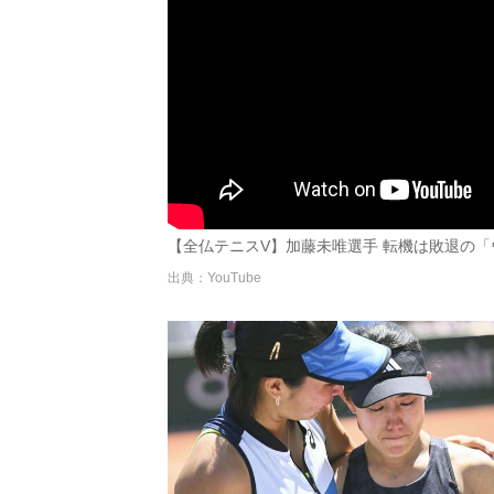
【全仏テニスV】加藤未唯選手 転機は敗退の「
出典：YouTube