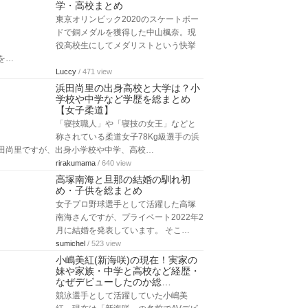
学・高校まとめ
東京オリンピック2020のスケートボー
ドで銅メダルを獲得した中山楓奈。現
役高校生にしてメダリストという快挙
を…
Luccy
/ 471 view
浜田尚里の出身高校と大学は？小
学校や中学など学歴を総まとめ
【女子柔道】
「寝技職人」や「寝技の女王」などと
称されている柔道女子78Kg級選手の浜
田尚里ですが、出身小学校や中学、高校…
rirakumama
/ 640 view
高塚南海と旦那の結婚の馴れ初
め・子供を総まとめ
女子プロ野球選手として活躍した高塚
南海さんですが、プライベート2022年2
月に結婚を発表しています。 そこ…
sumichel
/ 523 view
小嶋美紅(新海咲)の現在！実家の
妹や家族・中学と高校など経歴・
なぜデビューしたのか総…
競泳選手として活躍していた小嶋美