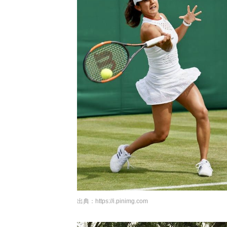
出典：
https://i.pinimg.com