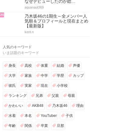
なぜデビューしたのか総…
aquanaut369
20
乃木坂46の1期生～全メンバー人
気順＆プロフィールと現在まとめ
【最新版】
kent.n
人気のキーワード
いま話題のキーワード
身長
高校
体重
結婚
声優
大学
家族
中学
学歴
カップ
彼氏
実家
現在
小学校
ランキング
兄弟
父親
母親
かわいい
AKB48
乃木坂46
理由
水着
本名
YouTuber
子供
年齢
関係
卒業
旦那