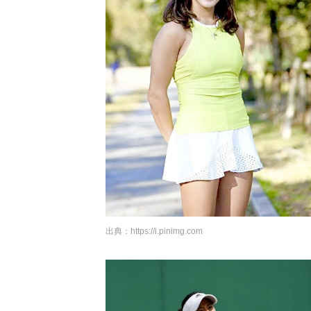
出典：
https://i.pinimg.com