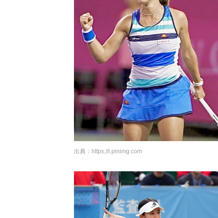
出典：
https://i.pinimg.com