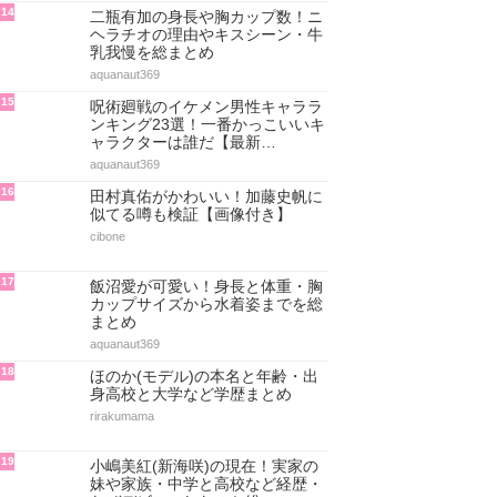
14
二瓶有加の身長や胸カップ数！ニ
ヘラチオの理由やキスシーン・牛
乳我慢を総まとめ
aquanaut369
15
呪術廻戦のイケメン男性キャララ
ンキング23選！一番かっこいいキ
ャラクターは誰だ【最新…
aquanaut369
16
田村真佑がかわいい！加藤史帆に
似てる噂も検証【画像付き】
cibone
17
飯沼愛が可愛い！身長と体重・胸
カップサイズから水着姿までを総
まとめ
aquanaut369
18
ほのか(モデル)の本名と年齢・出
身高校と大学など学歴まとめ
rirakumama
19
小嶋美紅(新海咲)の現在！実家の
妹や家族・中学と高校など経歴・