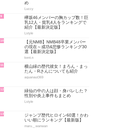
め
Luccy
9
欅坂46メンバーの胸カップ数！巨
乳12人・貧乳4人をランキングで
紹介【最新決定版】
Lstyle
10
【元NMB】NMB48卒業メンバー
の現在～成功&悲惨ランキング30
選【最新決定版】
kent.n
11
横山緑の歴代彼女！まろん・まっ
たん・Rさんについても紹介
aquanaut369
12
緑仙の中の人は顔・身バレした？
性別や炎上事件もまとめ
Lstyle
13
ジャンプ歴代ヒロイン60選！かわ
いい順にランキング【最新版】
maru._.wanwan