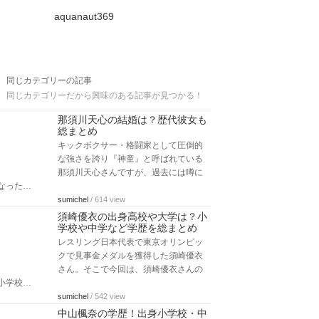
aquanaut369
同じカテゴリーの記事
同じカテゴリーだから興味のある記事が見つかる！
那須川天心の結婚は？歴代彼女も
総まとめ
キックボクサー・格闘家として圧倒的
な強さを誇り『神童』と呼ばれている
那須川天心さんですが、過去には噂に
なった…
sumichel
/ 614 view
須崎優衣の出身高校や大学は？小
学校や中学など学歴を総まとめ
レスリング日本代表で東京オリンピッ
クで見事金メダルを獲得した須崎優衣
さん。そこで今回は、須崎優衣さんの
小学校…
sumichel
/ 542 view
中山楓奈の学歴！出身小学校・中