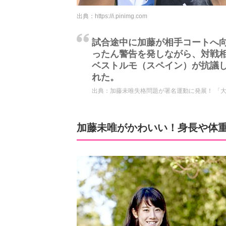
出典：
https://i.pinimg.com
試合途中に加藤が相手コートへ
ったん警告を発しながら、対戦
ベストルモ（スペイン）が抗議
れた。
出典：
加藤未唯失格問題が署名運動に発展！ 「大
加藤未唯がかわいい！身長や体