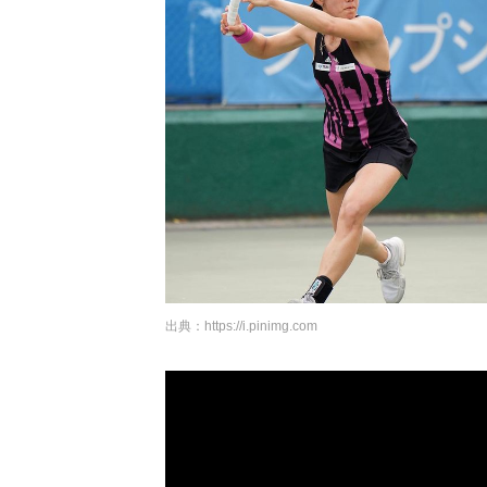
出典：
https://i.pinimg.com