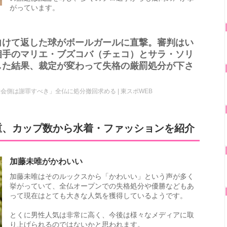
がっています。
向けて返した球がボールガールに直撃。審判はい
相手のマリエ・ブズコバ（チェコ）とサラ・ソリ
した結果、裁定が変わって失格の厳罰処分が下さ
会側は謝罪すべき」全仏に処分撤回求める | 東スポWEB
重、カップ数から水着・ファッションを紹介
加藤未唯がかわいい
加藤未唯はそのルックスから「かわいい」という声が多く
挙がっていて、全仏オープンでの失格処分や優勝などもあ
って現在はとても大きな人気を獲得しているようです。
とくに男性人気は非常に高く、今後は様々なメディアに取
り上げられるのではないかと思われます。