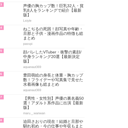
3
声優の胸カップ数！巨乳32人・貧
乳8人をランキングで紹介【最新
版】
Lstyle
4
ねこぢるの死因！顔写真や年齢・
旦那と子供・漫画作品の特徴も総
まとめ
passpi
5
顔バレしたVTuber・衝撃の素顔/
中身ランキング20選【最新決定
版】
aquanaut369
6
豊田萌絵の身長と体重・胸カップ
数！フライデーや写真集で見せた
水着画像も総まとめ
aquanaut369
7
【男性・女性別】声優の裏名義50
選！アダルト系作品に出演【最新
版】
maru._.wanwan
8
迫田さおりの現在！結婚と旦那や
馴れ初め・今の仕事や年収もまと