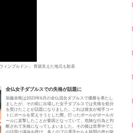
ウィンブルドン」 胃袋支えた地元も歓喜
全仏女子ダブルスでの失格が話題に
加藤未唯は2023年6月の全仏混合ダブルスで優勝を果たし
ましたが、その前に出場した女子ダブルスでは失格を処分
を受けたことが話題になりました。これは彼女が相手コー
トにボールを変えそうとした際、打ったボールがボールガ
ールに直撃したことが要因となっていて、危険な行為と判
断されて失格になってしまいました。その後は世界中でこ
の話題は議論を呼び、多くのプロ選手からも疑問の声が挙