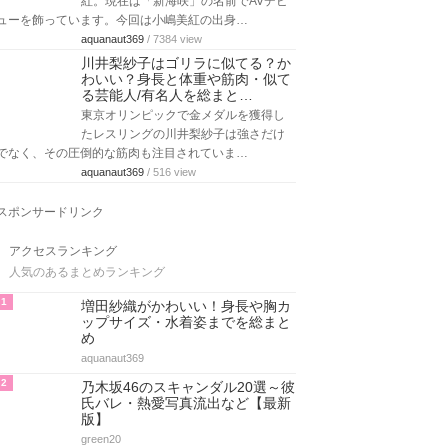
紅。現在は「新海咲」の名前でAVデビ
ューを飾っています。今回は小嶋美紅の出身…
aquanaut369
/ 7384 view
川井梨紗子はゴリラに似てる？か
わいい？身長と体重や筋肉・似て
る芸能人/有名人を総まと…
東京オリンピックで金メダルを獲得し
たレスリングの川井梨紗子は強さだけ
でなく、その圧倒的な筋肉も注目されていま…
aquanaut369
/ 516 view
スポンサードリンク
アクセスランキング
人気のあるまとめランキング
1
増田紗織がかわいい！身長や胸カ
ップサイズ・水着姿までを総まと
め
aquanaut369
2
乃木坂46のスキャンダル20選～彼
氏バレ・熱愛写真流出など【最新
版】
green20