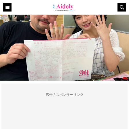
広告 / スポンサーリンク