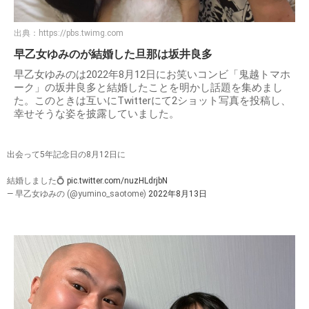
出典：
https://pbs.twimg.com
早乙女ゆみのが結婚した旦那は坂井良多
早乙女ゆみのは2022年8月12日にお笑いコンビ「鬼越トマホ
ーク」の坂井良多と結婚したことを明かし話題を集めまし
た。このときは互いにTwitterにて2ショット写真を投稿し、
幸せそうな姿を披露していました。
出会って5年記念日の8月12日に
結婚しました💍
pic.twitter.com/nuzHLdrjbN
— 早乙女ゆみの (@yumino_saotome)
2022年8月13日