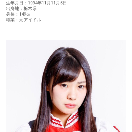
生年月日：1994年11月11月5日
出身地：栃木県
身長：149㎝
職業：元アイドル