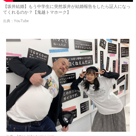
【坂井結婚】もう中学生に突然坂井が結婚報告をしたら証人になっ
てくれるのか？【鬼越トマホーク】
出典：YouTube