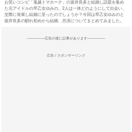
お笑いコンビ「鬼越トマホーク」の坂井良多と結婚し話題を集め
た元アイドルの早乙女ゆみの。2人は一体どのようにして出会い、
交際に発展し結婚に至ったのでしょうか？今回は早乙女ゆみのと
坂井良多の馴れ初めから結婚、共演についてまとめてみました。
--------------------広告の後に記事があります--------------------
広告 / スポンサーリンク