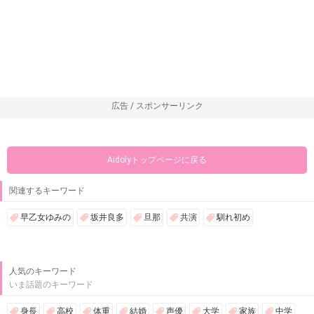
広告 / スポンサーリンク
Aidolyトップページに戻る
関連するキーワード
早乙女ゆみの
坂井良多
旦那
共演
馴れ初め
人気のキーワード
いま話題のキーワード
身長
高校
体重
結婚
声優
大学
家族
中学