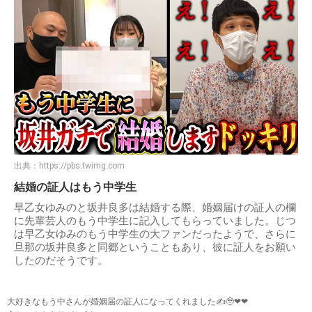
出典：
https://pbs.twimg.com
結婚の証人はもう中学生
早乙女ゆみのと坂井良多は結婚する際、婚姻届けの証人の欄
に先輩芸人のもう中学生に記入してもらっていました。じつ
は早乙女ゆみのもう中学生の大ファンだったようで、さらに
旦那の坂井良多と同郷ということもあり、彼に証人をお願い
したのだそうです。
大好きなもう中さんが婚姻届の証人になってくれました✍️🥹❤︎❤︎