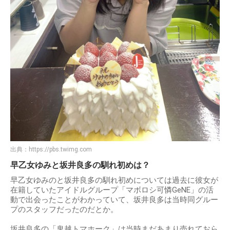
出典：
https://pbs.twimg.com
早乙女ゆみと坂井良多の馴れ初めは？
早乙女ゆみのと坂井良多の馴れ初めについては過去に彼女が
在籍していたアイドルグループ「マボロシ可憐GeNE」の活
動で出会ったことがわかっていて、坂井良多は当時同グルー
プのスタッフだったのだとか。
坂井良多の「鬼越トマホーク」は当時まだあまり売れておら