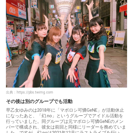
出典：
https://pbs.twimg.com
その後は別のグループでも活動
早乙女ゆみのは2018年に「マボロシ可憐GeNE」が活動休止
になったあと、「幻.no」というグループでアイドル活動を
行っていました。同グループは元マボロシ可憐GeNEのメン
バーで構成され、彼女は前回と同様にリーダーを務めていま
した。ですが、幻.noは2021年12月にラストライブを行い、