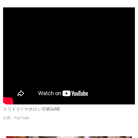
トリドリ / マボロシ可憐GeNE
出典：YouTube