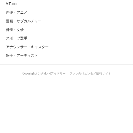
VTuber
声優・アニメ
漫画・サブカルチャー
俳優・女優
スポーツ選手
アナウンサー・キャスター
歌手・アーティスト
Copyright (C) Aidoly[アイドリー]｜ファン向けエンタメ情報サイト