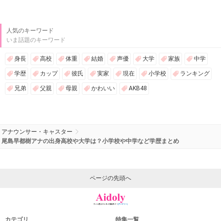
人気のキーワード
いま話題のキーワード
身長
高校
体重
結婚
声優
大学
家族
中学
学歴
カップ
彼氏
実家
現在
小学校
ランキング
兄弟
父親
母親
かわいい
AKB48
アナウンサー・キャスター
尾島早都樹アナの出身高校や大学は？小学校や中学など学歴まとめ
ページの先頭へ
カテゴリ
特集一覧