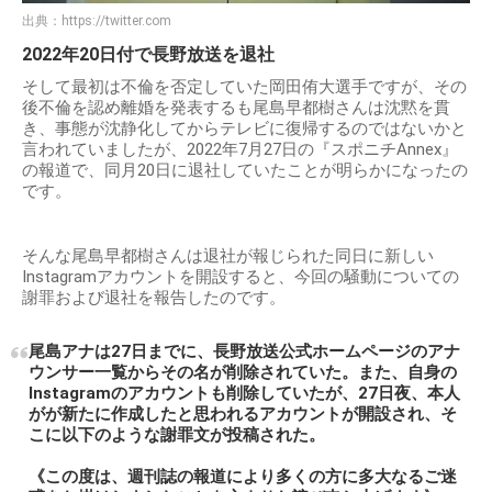
出典：
https://twitter.com
2022年20日付で長野放送を退社
そして最初は不倫を否定していた岡田侑大選手ですが、その
後不倫を認め離婚を発表するも尾島早都樹さんは沈黙を貫
き、事態が沈静化してからテレビに復帰するのではないかと
言われていましたが、2022年7月27日の『スポニチAnnex』
の報道で、同月20日に退社していたことが明らかになったの
です。
そんな尾島早都樹さんは退社が報じられた同日に新しい
Instagramアカウントを開設すると、今回の騒動についての
謝罪および退社を報告したのです。
尾島アナは27日までに、長野放送公式ホームページのアナ
ウンサー一覧からその名が削除されていた。また、自身の
Instagramのアカウントも削除していたが、27日夜、本人
がが新たに作成したと思われるアカウントが開設され、そ
こに以下のような謝罪文が投稿された。
《この度は、週刊誌の報道により多くの方に多大なるご迷