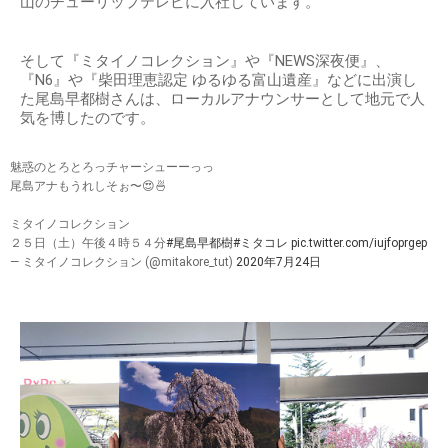
山のチューリップテレビに入社しています。
そして『ミタイノコレクション』や『NEWS深夜便』、
『N6』や『柴田理恵認定 ゆるゆる富山遺産』などに出演し
た尾島早都樹さんは、ローカルアナウンサーとして地元で人
気を博したのです。
魅惑のとろとろっチャーシューーっっ
尾島アナもうれしそぉ〜😍🍜
ミタイノコレクション
２５日（土）午後４時５４分
#尾島早都樹
#ミタコレ
pic.twitter.com/iujfoprgep
— ミタイノコレクション (@mitakore_tut)
2020年7月24日