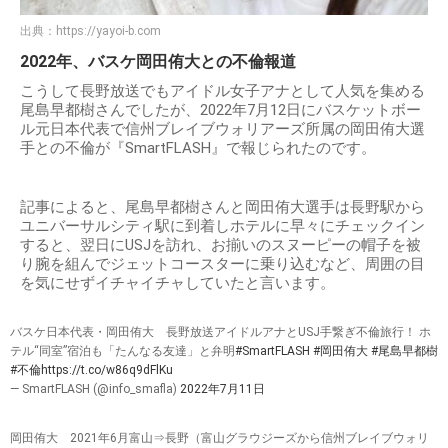
出典：
https://yayoi-b.com
2022年、バスケ岡田侑大との不倫報道
こうして長野放送でもアイドル女子アナとして人気を集める
尾島早都樹さんでしたが、2022年7月12日にバスケットボー
ル元日本代表で信州ブレイブウォリアーズ所属の岡田侑大選
手との不倫が『SmartFLASH』で報じられたのです。
記事によると、尾島早都樹さんと岡田侑大選手は長野駅から
ユニバーサルシティ駅に到着しホテルに早々にチェックイン
すると、翌日にUSJを訪れ、お揃いのスヌーピーの帽子を被
り腕を組んでジェットコースターに乗り込むなど、周囲の目
を気にせずイチャイチャしていたと言います。
バスケ日本代表・岡田侑大 長野放送アイドルアナとUSJ手繋ぎ不倫旅行！ ホ
テル“同室”宿泊も「たんなる友達」と弁明
#SmartFLASH
#岡田侑大
#尾島早都樹
#不倫
https://t.co/w86q9dFlKu
— SmartFLASH (@info_smafla)
2022年7月11日
岡田侑大 2021年6月富山⇒長野（富山グラウジーズから信州ブレイブウォリ