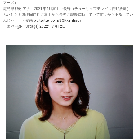
アーズ）
尾島早都樹 アナ 2021年4月富山⇒長野（チューリップテレビ⇒長野放送）
ふたりともほぼ同時期に富山から長野に職場異動していて前々から不倫してた
んじゃ・・・疑惑
pic.twitter.com/8GRxshhsov
— まや (@NTSstage)
2022年7月12日