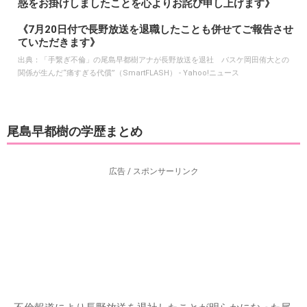
惑をお掛けしましたことを心よりお詫び申し上げます》
《7月20日付で長野放送を退職したことも併せてご報告させ
ていただきます》
出典：
「手繋ぎ不倫」の尾島早都樹アナが長野放送を退社 バスケ岡田侑大との
関係が生んだ“痛すぎる代償”（SmartFLASH） - Yahoo!ニュース
尾島早都樹の学歴まとめ
広告 / スポンサーリンク