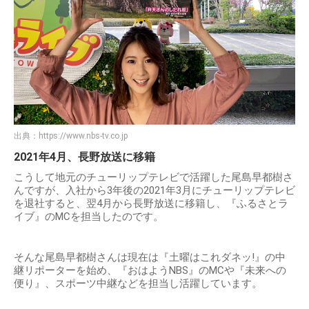
出典：
https://www.nbs-tv.co.jp
2021年4月、長野放送に移籍
こうして地元のチューリップテレビで活躍した尾島早都樹さ
んですが、入社から3年後の2021年3月にチューリップテレビ
を退社すると、翌4月から長野放送に移籍し、『ふるさとラ
イブ』のMCを担当したのです。
そんな尾島早都樹さんは現在は『土曜はこれダネッ!』の中
継リポーターを始め、『おはようNBS』のMCや『未来への
便り』、スポーツ中継などを担当し活躍しています。