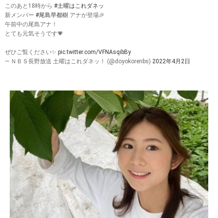
このあと18時から
#土曜はこれダネッ
新メンバー
#尾島早都樹
アナが登場🎉
午前中の尾島アナ！
とても元気そうです💗
ぜひご覧ください✨
pic.twitter.com/VFNAsqibBy
— ＮＢＳ長野放送 土曜はこれダネッ！ (@doyokorenbs)
2022年4月2日