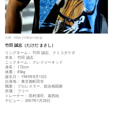
出典：
https://nikkan-spa.jp
竹田 誠志（たけだ まさし）
リングネーム： 竹田 誠志、クミコタケダ
本名： 竹田 誠志
ニックネーム： クレイジーキッド
身長： 172cm
体重： 85kg
誕生日： 1985年8月13日
出身地： 東京都町田市
職業： プロレスラー、総合格闘家
所属： フリー
トレーナー： 田村潔司、葛西純
デビュー： 2007年1月20日