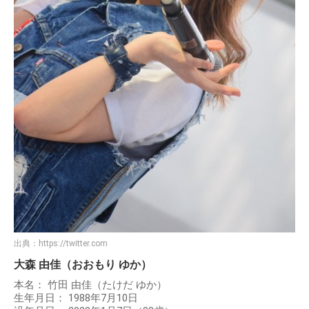
出典：
https://twitter.com
大森 由佳（おおもり ゆか）
本名： 竹田 由佳（たけだ ゆか）
生年月日： 1988年7月10日