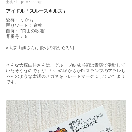
出典：
https://7gogo.jp
アイドル「スルースキルズ」
愛称： ゆかも
罵りワード： 音痴
自称： “岡山の歌姫”
背番号： 5
※大森由佳さんは後列の右から2人目
そんな大森由佳さんは、グループ結成当初は素顔で活動して
いたそうなのですが、いつの頃からかDr.スランプのアラレち
ゃんのような太縁のメガネをトレードマークにしていたよう
です。