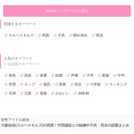
Aidolyトップページに戻る
関連するキーワード
スルースキルズ
死因
子供
馴れ初め
死去
人気のキーワード
いま話題のキーワード
身長
高校
体重
結婚
声優
大学
家族
中学
学歴
カップ
彼氏
実家
現在
小学校
ランキング
兄弟
父親
母親
かわいい
AKB48
女性アイドル総合
大森由佳(スルースキルズ)の死因！竹田誠志との結婚や子供・死去の話題まとめ