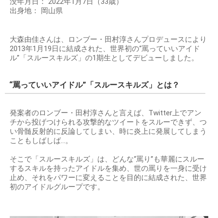
没年月日： 2022年1月7日（33歳）
出身地： 岡山県
大森由佳さんは、ロンブー・田村淳さんプロデュースにより
2013年1月19日に結成された、世界初の“罵っていいアイド
ル”「スルースキルズ」の1期生としてデビューしました。
“罵っていいアイドル”「スルースキルズ」とは？
発案者のロンブー・田村淳さんと言えば、Twitter上でアン
チから投げつけられる攻撃的なツイートをスルーできず、つ
い骨髄反射的に反論してしまい、時に炎上に発展してしまう
こともしばしば…。
そこで「スルースキルズ」は、どんな“罵り”も華麗にスルー
するスキルを持ったアイドルを集め、世の罵りを一身に受け
止め、それをパワーに変えることを目的に結成された、世界
初のアイドルグループです。