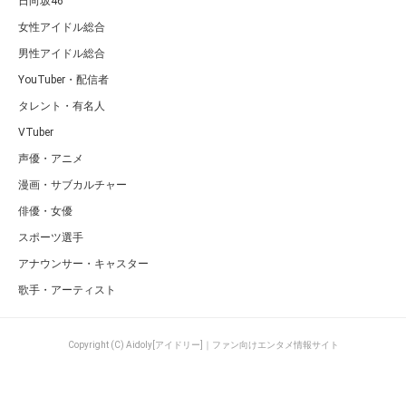
日向坂46
女性アイドル総合
男性アイドル総合
YouTuber・配信者
タレント・有名人
VTuber
声優・アニメ
漫画・サブカルチャー
俳優・女優
スポーツ選手
アナウンサー・キャスター
歌手・アーティスト
Copyright (C) Aidoly[アイドリー]｜ファン向けエンタメ情報サイト