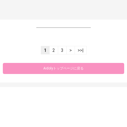
----------------------------------------------------------------
1
2
3
>
>>|
Aidolyトップページに戻る