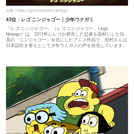
出典：
https://gyaostore-pctr.c.yimg.jp
43位：レゴ ニンジャゴー｜少年ウナガミ
『レゴ ニンジャゴー』（レゴ ニンジャゴー、Lego
Ninjago）は、2011年にレゴが発売した忍者を題材にした玩
具の「ニンジャゴー」を元にしたアニメ作品で、田村さんは
日本語吹き替えとして少年ウミガメの声を担当しています。