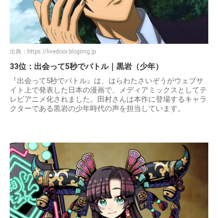
出典：
https://livedoor.blogimg.jp
33位：出会って5秒でバトル｜黒岩（少年）
『出会って5秒でバトル』は、はらわたさいぞうがウェブサ
イト上で発表した日本の漫画で、メディアミックスとしてテ
レビアニメ化されました。田村さんは本作に登場するキャラ
クターである黒岩の少年時代の声を担当しています。