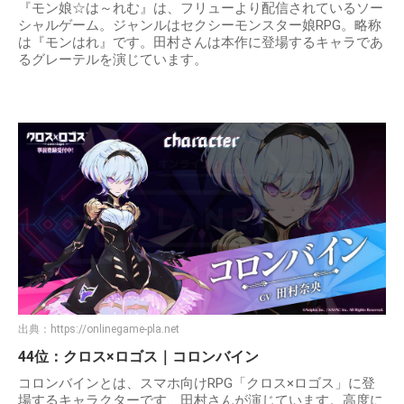
『モン娘☆は～れむ』は、フリューより配信されているソー
シャルゲーム。ジャンルはセクシーモンスター娘RPG。略称
は『モンはれ』です。田村さんは本作に登場するキャラであ
るグレーテルを演じています。
出典：
https://onlinegame-pla.net
44位：クロス×ロゴス｜コロンバイン
コロンバインとは、スマホ向けRPG「クロス×ロゴス」に登
場するキャラクターです、田村さんが演じています。高度に