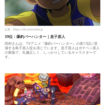
出典：
https://cho-animedia.jp
39位：爆釣バーハンター｜息子原人
田村さんは、TVアニメ『爆釣バーハンター』の第17話に登
場する島子原人役を演じています。息子原人はポテペン原人
の家族で、礼儀正しく、しっかりしているキャラクターで
す。