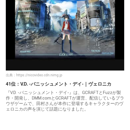
出典：
https://nicovideo.cdn.nimg.jp
41位：V.D. -バニッシュメント・デイ-｜ヴェロニカ
『V.D. -バニッシュメント・デイ-』は、GCRAFTとFuzzが製
作・開発し、DMM.comとGCRAFTが運営、配信しているブラ
ウザゲームで、田村さんが本作に登場するキャラクターのヴ
ェロニカの声を演じて話題になりました。