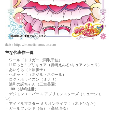
出典：
https://m.media-amazon.com
主な代表作一覧
・ワールドトリガー（雨取千佳）
・HUGっと！プリキュア（愛崎えみる/キュアマシェリ）
・あいうら（上原歩子）
・ヘボット！（ネジル・ネジール）
・ログ・ホライズン（ミノリ）
・浦和の調ちゃん（三室美園）
・18if（杉崎佳世）
・デジモンユニバース アプリモンスターズ（ミュージモ
ン）
・アイドルマスター ミリオンライブ！（木下ひなた）
・ガールフレンド（仮）（高崎瑠依）