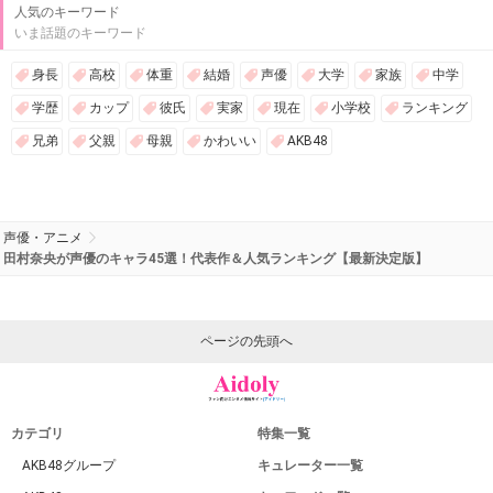
人気のキーワード
いま話題のキーワード
身長
高校
体重
結婚
声優
大学
家族
中学
学歴
カップ
彼氏
実家
現在
小学校
ランキング
兄弟
父親
母親
かわいい
AKB48
声優・アニメ
田村奈央が声優のキャラ45選！代表作＆人気ランキング【最新決定版】
ページの先頭へ
カテゴリ
特集一覧
AKB48グループ
キュレーター一覧