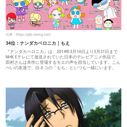
出典：
https://pbs.twimg.com
34位：ナンダカベロニカ｜もえ
『ナンダカベロニカ』は、2014年3月10日より3月21日まで
NHK Eテレにて放送されていた日本のテレビアニメ作品で、
田村さんは本作に登場するモエの声を担当しています。こん
ぺいの友達で、白ネコの「もち」といつも一緒にいます。