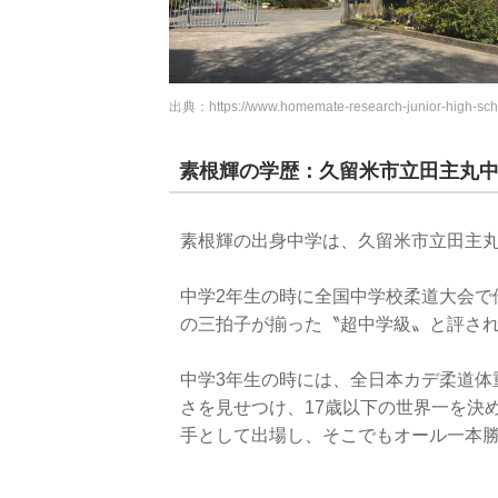
出典：
https://www.homemate-research-junior-high-sc
素根輝の学歴：久留米市立田主丸
素根輝の出身中学は、久留米市立田主
中学2年生の時に全国中学校柔道大会で
の三拍子が揃った〝超中学級〟と評さ
中学3年生の時には、全日本カデ柔道体
さを見せつけ、17歳以下の世界一を決
手として出場し、そこでもオール一本