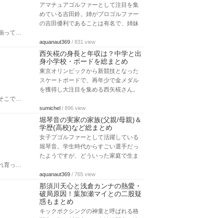
アマチュアゴルファーとして注目を集
めている吉田鈴。姉がプロゴルファー
の吉田優利であることは有名で、姉妹
揃って…
aquanaut369
/ 831 view
西矢椛の身長と年収は？中学と出
身小学校・ボードを総まとめ
東京オリンピックから新競技となった
スケートボードで、再年少で金メダル
を獲得し大注目を集める西矢椛さん。
そこで…
sumichel
/ 896 view
堀琴音の実家の家族(父親/母親)＆
学歴(高校)など総まとめ
女子プゴルファーとして活躍している
堀琴音。学生時代からすごい選手だっ
たようですが、どういった家庭で生ま
れ育っ…
aquanaut369
/ 765 view
那須川天心と浅倉カンナの熱愛・
破局原因！葉加瀬マイとの二股疑
惑もまとめ
キックボクシングの神童と呼ばれる格