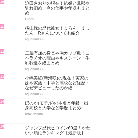
10
迫田さおりの現在！結婚と旦那や
馴れ初め・今の仕事や年収もまと
め
Luccy
11
横山緑の歴代彼女！まろん・まっ
たん・Rさんについても紹介
aquanaut369
12
二瓶有加の身長や胸カップ数！ニ
ヘラチオの理由やキスシーン・牛
乳我慢を総まとめ
aquanaut369
13
小嶋美紅(新海咲)の現在！実家の
妹や家族・中学と高校など経歴・
なぜデビューしたのか総…
aquanaut369
14
ほのか(モデル)の本名と年齢・出
身高校と大学など学歴まとめ
rirakumama
15
ジャンプ歴代ヒロイン60選！かわ
いい順にランキング【最新版】