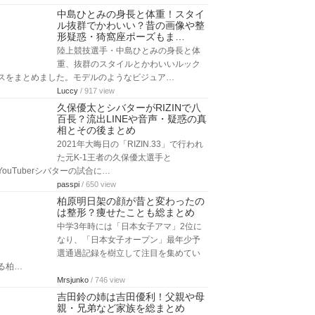
中島ひとみの身長と体重！スタイ
ル抜群でかわいい？昔の画像や整
形疑惑・猗窩座ポーズもま…
陸上競技選手・中島ひとみの身長と体
重、抜群のスタイルとかわいいルック
スをまとめました。モデルのようなビジュア…
Luccy
/ 917 view
久保優太とシバターがRIZINで八
百長？流出LINEや音声・疑惑の真
相とその後まとめ
2021年大晦日の「RIZIN.33」で行われ
た元K-1王者の久保優太選手と
YouTuberシバターの試合に…
passpi
/ 650 view
柏原明日架の顔が昔と変わったの
は整形？痩せたことも総まとめ
中学3年時には「日本女子アマ」2位に
なり、「日本女子オープン」最年少予
選通過記録を樹立して注目を集めてい
る柏…
Mrsjunko
/ 746 view
吉田鈴の姉は吉田優利！父親や母
親・兄弟など家族を総まとめ