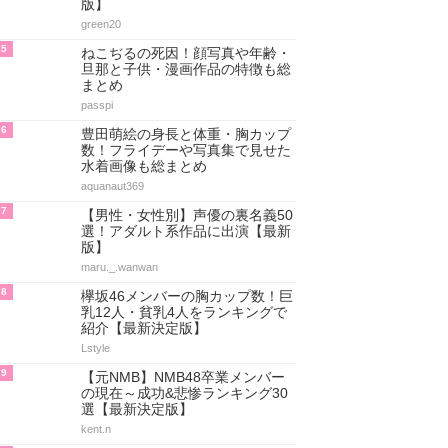
版】
green20
5
ねこぢるの死因！顔写真や年齢・
旦那と子供・漫画作品の特徴も総
まとめ
passpi
6
豊田萌絵の身長と体重・胸カップ
数！フライデーや写真集で見せた
水着画像も総まとめ
aquanaut369
7
【男性・女性別】声優の裏名義50
選！アダルト系作品に出演【最新
版】
maru._.wanwan
8
欅坂46メンバーの胸カップ数！巨
乳12人・貧乳4人をランキングで
紹介【最新決定版】
Lstyle
9
【元NMB】NMB48卒業メンバー
の現在～成功&悲惨ランキング30
選【最新決定版】
kent.n