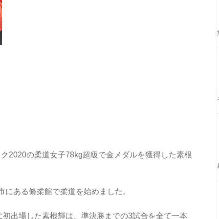
2020の柔道女子78kg超級で金メダルを獲得した素根
市にある脩柔館で柔道を始めました。
クに初出場した素根輝は、準決勝までの3試合を全て一本