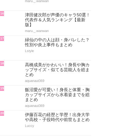
maru._.wanwan
16
津田健次郎が声優のキャラ50選！
代表作＆人気ランキング【最新
版】
maru._.wanwan
17
緑仙の中の人は顔・身バレした？
性別や炎上事件もまとめ
Lstyle
18
高橋成美がかわいい！身長や胸カ
ップサイズ・似てる芸能人を総ま
とめ
aquanaut369
19
飯沼愛が可愛い！身長と体重・胸
カップサイズから水着姿までを総
まとめ
aquanaut369
20
伊藤百花の経歴と学歴！出身大学
や高校・子役時代や前世もまとめ
Luccy