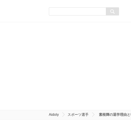
Aidoly
スポーツ選手
素根輝の退学理由と学