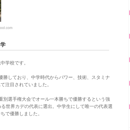
hool.com
中学
丸中学校です。
優勝しており、中学時代からパワー、技術、スタミナ
れて注目されていました。
重別選手権大会でオール一本勝ちで優勝するという強
める世界カデの代表に選出。中学生にして唯一の代表選
勝ちで優勝しました。