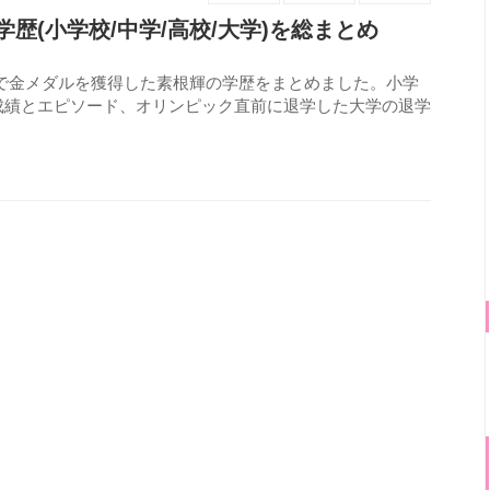
歴(小学校/中学/高校/大学)を総まとめ
超級で金メダルを獲得した素根輝の学歴をまとめました。小学
成績とエピソード、オリンピック直前に退学した大学の退学
621
view