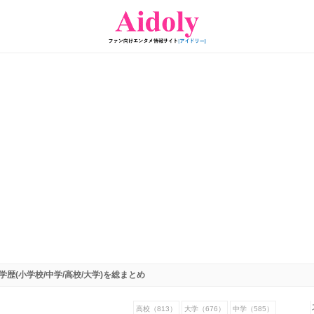
歴(小学校/中学/高校/大学)を総まとめ
高校（813）
大学（676）
中学（585）