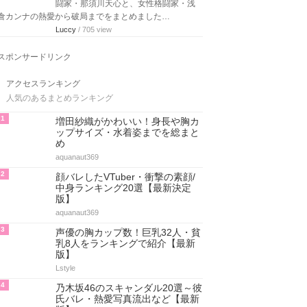
闘家・那須川天心と、女性格闘家・浅
倉カンナの熱愛から破局までをまとめました…
Luccy
/ 705 view
スポンサードリンク
アクセスランキング
人気のあるまとめランキング
1
増田紗織がかわいい！身長や胸カ
ップサイズ・水着姿までを総まと
め
aquanaut369
2
顔バレしたVTuber・衝撃の素顔/
中身ランキング20選【最新決定
版】
aquanaut369
3
声優の胸カップ数！巨乳32人・貧
乳8人をランキングで紹介【最新
版】
Lstyle
4
乃木坂46のスキャンダル20選～彼
氏バレ・熱愛写真流出など【最新