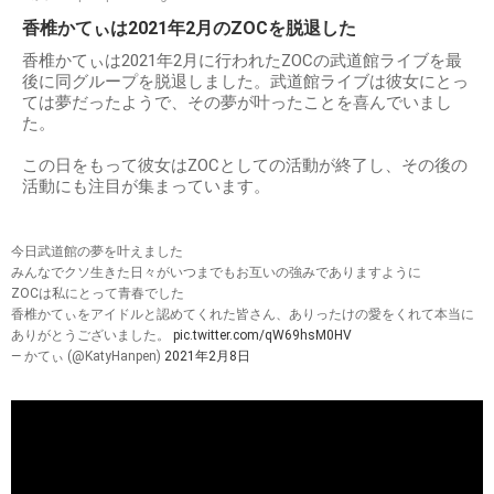
香椎かてぃは2021年2月のZOCを脱退した
香椎かてぃは2021年2月に行われたZOCの武道館ライブを最
後に同グループを脱退しました。武道館ライブは彼女にとっ
ては夢だったようで、その夢が叶ったことを喜んでいまし
た。
この日をもって彼女はZOCとしての活動が終了し、その後の
活動にも注目が集まっています。
今日武道館の夢を叶えました
みんなでクソ生きた日々がいつまでもお互いの強みでありますように
ZOCは私にとって青春でした
香椎かてぃをアイドルと認めてくれた皆さん、ありったけの愛をくれて本当に
ありがとうございました。
pic.twitter.com/qW69hsM0HV
— かてぃ (@KatyHanpen)
2021年2月8日