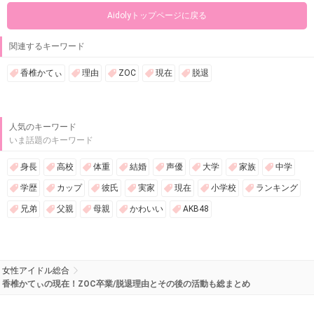
Aidolyトップページに戻る
関連するキーワード
香椎かてぃ
理由
ZOC
現在
脱退
人気のキーワード
いま話題のキーワード
身長
高校
体重
結婚
声優
大学
家族
中学
学歴
カップ
彼氏
実家
現在
小学校
ランキング
兄弟
父親
母親
かわいい
AKB48
女性アイドル総合
香椎かてぃの現在！ZOC卒業/脱退理由とその後の活動も総まとめ