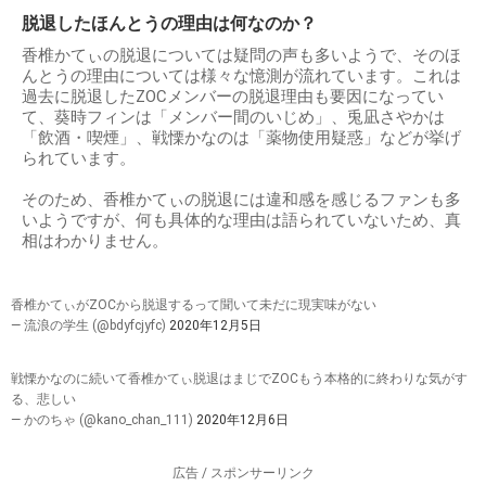
脱退したほんとうの理由は何なのか？
香椎かてぃの脱退については疑問の声も多いようで、そのほ
んとうの理由については様々な憶測が流れています。これは
過去に脱退したZOCメンバーの脱退理由も要因になってい
て、葵時フィンは「メンバー間のいじめ」、兎凪さやかは
「飲酒・喫煙」、戦慄かなのは「薬物使用疑惑」などが挙げ
られています。
そのため、香椎かてぃの脱退には違和感を感じるファンも多
いようですが、何も具体的な理由は語られていないため、真
相はわかりません。
香椎かてぃがZOCから脱退するって聞いて未だに現実味がない
— 流浪の学生 (@bdyfcjyfc)
2020年12月5日
戦慄かなのに続いて香椎かてぃ脱退はまじでZOCもう本格的に終わりな気がす
る、悲しい
— かのちゃ (@kano_chan_111)
2020年12月6日
広告 / スポンサーリンク