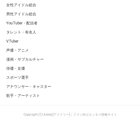
女性アイドル総合
男性アイドル総合
YouTuber・配信者
タレント・有名人
VTuber
声優・アニメ
漫画・サブカルチャー
俳優・女優
スポーツ選手
アナウンサー・キャスター
歌手・アーティスト
Copyright (C) Aidoly[アイドリー]｜ファン向けエンタメ情報サイト