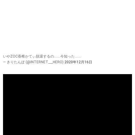
いやZOC香椎かてぃ脱退するの.......今知った.......
— きりたんぽ (@INTERNET___HERO)
2020年12月16日