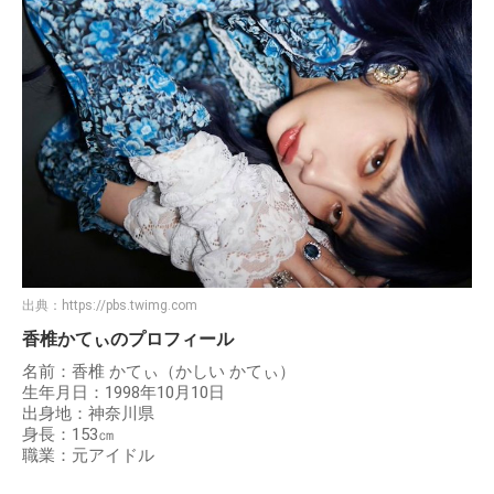
出典：
https://pbs.twimg.com
香椎かてぃのプロフィール
名前：香椎 かてぃ（かしい かてぃ）
生年月日：1998年10月10日
出身地：神奈川県
身長：153㎝
職業：元アイドル