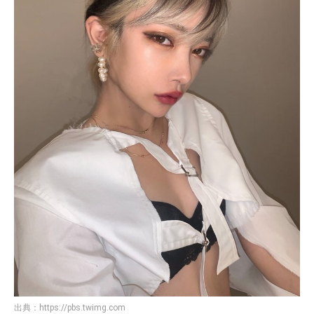
出典：
https://pbs.twimg.com