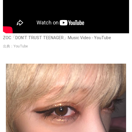
ZOC「DON’T TRUST TEENAGER」Music Video - YouTube
出典：YouTube