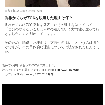
出典：
https://pbs.twimg.com
香椎かてぃがZOCを脱退した理由は何？
香椎かてぃはZOC脱退を発表したその理由を語っていて、
「自分のやりたいこととZOCの進んでいく方向性が違って行
きました。」と明かしています。
そのため、脱退した理由は「方向性の違い」というのは明ら
かですが、その具体的な理由については明かされませんでし
た。
改めて2月8日をもってZOCを卒業します。
読んでもらえたら嬉しいです。
pic.twitter.com/wG118Y7QnV
— かてぃ (@KatyHanpen)
2020年12月4日