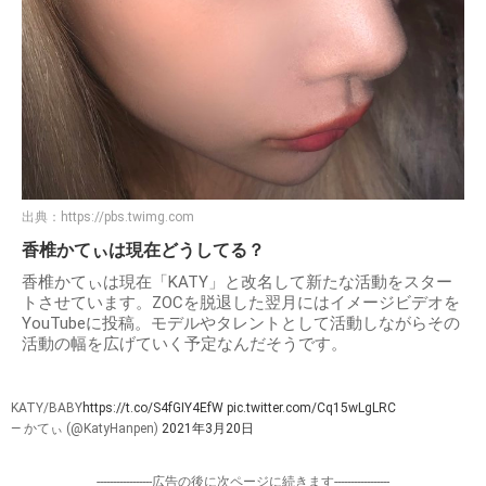
出典：
https://pbs.twimg.com
香椎かてぃは現在どうしてる？
香椎かてぃは現在「KATY」と改名して新たな活動をスター
トさせています。ZOCを脱退した翌月にはイメージビデオを
YouTubeに投稿。モデルやタレントとして活動しながらその
活動の幅を広げていく予定なんだそうです。
KATY/BABY
https://t.co/S4fGIY4EfW
pic.twitter.com/Cq15wLgLRC
— かてぃ (@KatyHanpen)
2021年3月20日
-----------------広告の後に次ページに続きます-----------------