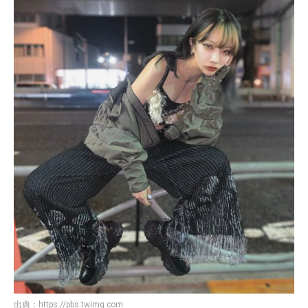
出典：
https://pbs.twimg.com