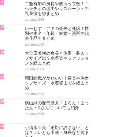
11
二瓶有加の身長や胸カップ数！ニ
ヘラチオの理由やキスシーン・牛
乳我慢を総まとめ
aquanaut369
12
いーむす・アキの死去と死因！性
別や本名・年齢・結婚・漫画の代
表作品もまとめ
aquanaut369
13
大仁田美咲の身長と体重・胸カッ
プサイズは？水着姿やファッショ
ンを総まとめ
aquanaut369
14
増田紗織がかわいい！身長や胸カ
ップサイズ・水着姿までを総まと
め
aquanaut369
15
横山緑の歴代彼女！まろん・まっ
たん・Rさんについても紹介
aquanaut369
16
小清水亜美「絶対に許さない」と
は？いいとも出演・身長など総ま