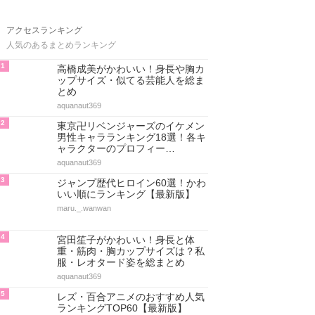
アクセスランキング
人気のあるまとめランキング
1
高橋成美がかわいい！身長や胸カ
ップサイズ・似てる芸能人を総ま
とめ
aquanaut369
2
東京卍リベンジャーズのイケメン
男性キャラランキング18選！各キ
ャラクターのプロフィー…
aquanaut369
3
ジャンプ歴代ヒロイン60選！かわ
いい順にランキング【最新版】
maru._.wanwan
4
宮田笙子がかわいい！身長と体
重・筋肉・胸カップサイズは？私
服・レオタード姿を総まとめ
aquanaut369
5
レズ・百合アニメのおすすめ人気
ランキングTOP60【最新版】