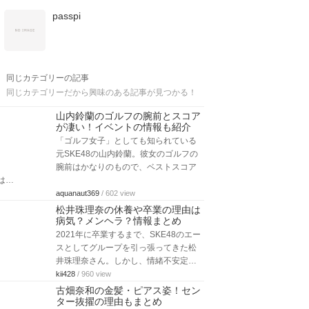
passpi
同じカテゴリーの記事
同じカテゴリーだから興味のある記事が見つかる！
山内鈴蘭のゴルフの腕前とスコア
が凄い！イベントの情報も紹介
「ゴルフ女子」としても知られている
元SKE48の山内鈴蘭。彼女のゴルフの
腕前はかなりのもので、ベストスコア
は…
aquanaut369
/ 602 view
松井珠理奈の休養や卒業の理由は
病気？メンヘラ？情報まとめ
2021年に卒業するまで、SKE48のエー
スとしてグループを引っ張ってきた松
井珠理奈さん。しかし、情緒不安定…
kii428
/ 960 view
古畑奈和の金髪・ピアス姿！セン
ター抜擢の理由もまとめ