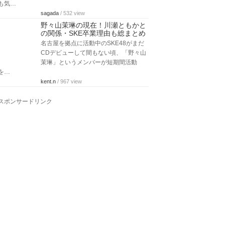
も気…
sagada
/ 532 view
野々山茉琳の現在！川瀬ともかと
の関係・SKE卒業理由も総まとめ
名古屋を拠点に活動中のSKE48がまだ
CDデビューして間もない頃、「野々山
茉琳」というメンバーが短期間活動
を…
kent.n
/ 967 view
スポンサードリンク