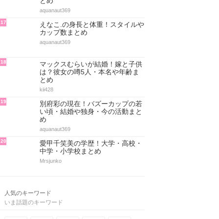
とめ
aquanaut369
17
えなこ.の身長と体重！スタイルや
カップ数まとめ
aquanaut369
18
マックスむらいが結婚！嫁と子供
は？彼女の噂5人・本名や年齢ま
とめ
kii428
19
別府彩の現在！バズーカップの若
い頃・結婚や独身・今の活動まと
め
aquanaut369
20
愛甲千笑美の学歴！大学・高校・
中学・小学校まとめ
Mrsjunko
人気のキーワード
いま話題のキーワード