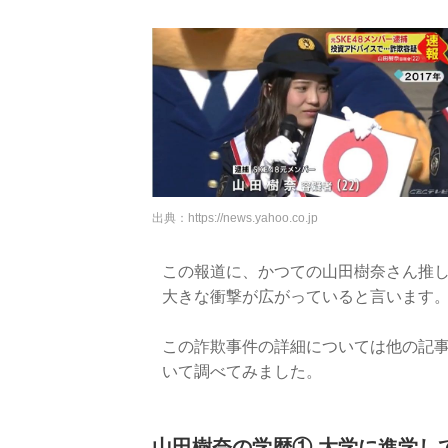
出典：
https://news.yahoo.co.jp
この報道に、かつての山田樹奈さん推し
大きな衝撃が広がっていると言います
この詐欺事件の詳細については他の記
いて調べてみました。
山田樹奈の学歴① 大学に進学し