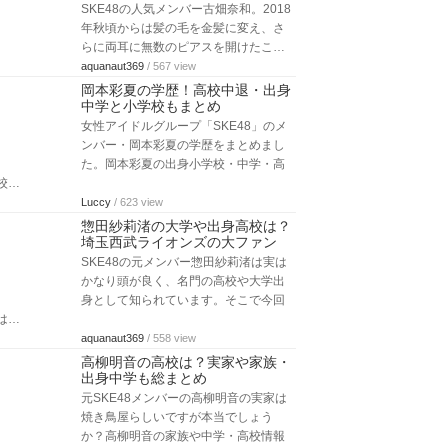
SKE48の人気メンバー古畑奈和。2018
年秋頃からは髪の毛を金髪に変え、さ
らに両耳に無数のピアスを開けたこ…
aquanaut369
/ 567 view
岡本彩夏の学歴！高校中退・出身
中学と小学校もまとめ
女性アイドルグループ「SKE48」のメ
ンバー・岡本彩夏の学歴をまとめまし
た。岡本彩夏の出身小学校・中学・高
校…
Luccy
/ 623 view
惣田紗莉渚の大学や出身高校は？
埼玉西武ライオンズの大ファン
SKE48の元メンバー惣田紗莉渚は実は
かなり頭が良く、名門の高校や大学出
身として知られています。そこで今回
は…
aquanaut369
/ 558 view
高柳明音の高校は？実家や家族・
出身中学も総まとめ
元SKE48メンバーの高柳明音の実家は
焼き鳥屋らしいですが本当でしょう
か？高柳明音の家族や中学・高校情報