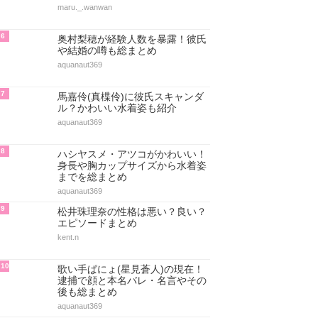
maru._.wanwan
6
奥村梨穂が経験人数を暴露！彼氏
や結婚の噂も総まとめ
aquanaut369
7
馬嘉伶(真楪伶)に彼氏スキャンダ
ル？かわいい水着姿も紹介
aquanaut369
8
ハシヤスメ・アツコがかわいい！
身長や胸カップサイズから水着姿
までを総まとめ
aquanaut369
9
松井珠理奈の性格は悪い？良い？
エピソードまとめ
kent.n
10
歌い手ぱにょ(星見蒼人)の現在！
逮捕で顔と本名バレ・名言やその
後も総まとめ
aquanaut369