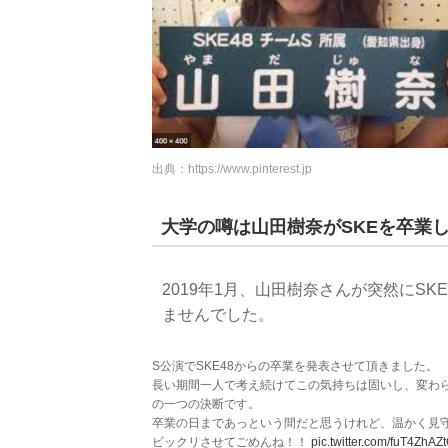
出典：
https://www.pinterest.jp
大学の噂は山田樹奈がSKEを卒業
2019年1月、山田樹奈さんが突然にS
ませんでした。
S公演でSKE48からの卒業を発表させて頂きました。
長い期間一人で考え続けてこの気持ちは固いし、変わ
の一つの決断です。
卒業の日まであっという間だと思うけれど、温かく見
ビックリさせてごめんね！！
pic.twitter.com/fuT4ZhAZ