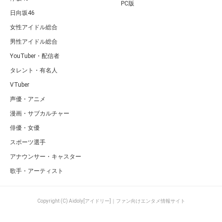
PC版
日向坂46
女性アイドル総合
男性アイドル総合
YouTuber・配信者
タレント・有名人
VTuber
声優・アニメ
漫画・サブカルチャー
俳優・女優
スポーツ選手
アナウンサー・キャスター
歌手・アーティスト
Copyright (C) Aidoly[アイドリー]｜ファン向けエンタメ情報サイト