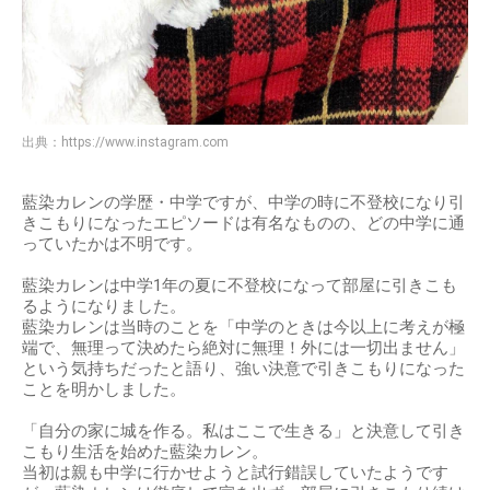
出典：
https://www.instagram.com
藍染カレンの学歴・中学ですが、中学の時に不登校になり引
きこもりになったエピソードは有名なものの、どの中学に通
っていたかは不明です。
藍染カレンは中学1年の夏に不登校になって部屋に引きこも
るようになりました。
藍染カレンは当時のことを「中学のときは今以上に考えが極
端で、無理って決めたら絶対に無理！外には一切出ません」
という気持ちだったと語り、強い決意で引きこもりになった
ことを明かしました。
「自分の家に城を作る。私はここで生きる」と決意して引き
こもり生活を始めた藍染カレン。
当初は親も中学に行かせようと試行錯誤していたようです