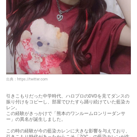
出典：
https://twitter.com
引きこもりだった中学時代、ハロプロのDVDを見てダンスの
振り付けをコピーし、部屋でひたすら踊り続けていた藍染カ
レン。
この経験がきっかけで「熊本のワンルームロンリーダンサ
ー」の異名が誕生しました。
この時の経験が今の藍染カレンに大きな影響を与えており、
引きこもり時代があったからこそ「ZOC」の藍染カレンが生