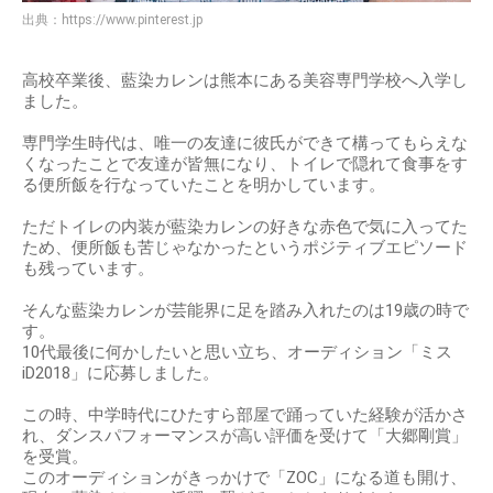
出典：
https://www.pinterest.jp
高校卒業後、藍染カレンは熊本にある美容専門学校へ入学し
ました。
専門学生時代は、唯一の友達に彼氏ができて構ってもらえな
くなったことで友達が皆無になり、トイレで隠れて食事をす
る便所飯を行なっていたことを明かしています。
ただトイレの内装が藍染カレンの好きな赤色で気に入ってた
ため、便所飯も苦じゃなかったというポジティブエピソード
も残っています。
そんな藍染カレンが芸能界に足を踏み入れたのは19歳の時で
す。
10代最後に何かしたいと思い立ち、オーディション「ミス
iD2018」に応募しました。
この時、中学時代にひたすら部屋で踊っていた経験が活かさ
れ、ダンスパフォーマンスが高い評価を受けて「大郷剛賞」
を受賞。
このオーディションがきっかけで「ZOC」になる道も開け、