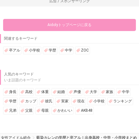
広告 / スポンサーリンク
Aidolyトップページに戻る
関連するキーワード
卒アル
小学校
学歴
中学
ZOC
人気のキーワード
いま話題のキーワード
身長
高校
体重
結婚
声優
大学
家族
中学
学歴
カップ
彼氏
実家
現在
小学校
ランキング
兄弟
父親
母親
かわいい
AKB48
女性アイドル総合
藍染カレンの学歴と卒アル！出身高校・中学・小学校まとめ