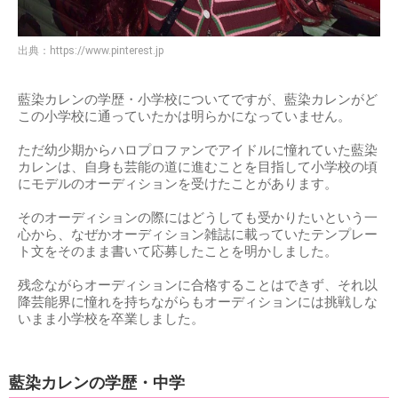
出典：
https://www.pinterest.jp
藍染カレンの学歴・小学校についてですが、藍染カレンがど
この小学校に通っていたかは明らかになっていません。
ただ幼少期からハロプロファンでアイドルに憧れていた藍染
カレンは、自身も芸能の道に進むことを目指して小学校の頃
にモデルのオーディションを受けたことがあります。
そのオーディションの際にはどうしても受かりたいという一
心から、なぜかオーディション雑誌に載っていたテンプレー
ト文をそのまま書いて応募したことを明かしました。
残念ながらオーディションに合格することはできず、それ以
降芸能界に憧れを持ちながらもオーディションには挑戦しな
いまま小学校を卒業しました。
藍染カレンの学歴・中学