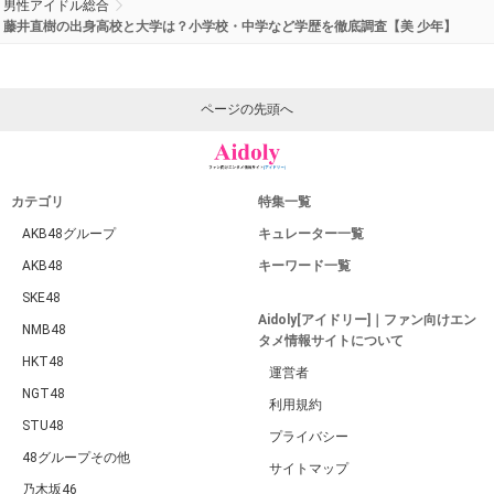
男性アイドル総合
藤井直樹の出身高校と大学は？小学校・中学など学歴を徹底調査【美 少年】
ページの先頭へ
カテゴリ
特集一覧
AKB48グループ
キュレーター一覧
AKB48
キーワード一覧
SKE48
Aidoly[アイドリー]｜ファン向けエン
NMB48
タメ情報サイトについて
HKT48
運営者
NGT48
利用規約
STU48
プライバシー
48グループその他
サイトマップ
乃木坂46