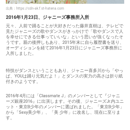
出典：
https://cdn-ak.f.st-hatena.com
2016年1月23日、ジャニーズ事務所入所
元々、人前で踊ることが大好きだった藤井直樹は、テレビで
見たジャニーズの歌やダンスがきっかけで「歌やダンスで人
を幸せにできる仕事っていいな」という思いが強くなったそ
うです。親の後押しもあり、2015年末に自ら履歴書を送り、
オーディションを経て2016年1月23日にジャニーズ事務所に
入所しました。
特技がダンスということもあり、ジャニー喜多川から「やっ
ぱ、YOUは踊り元気だよ！」とダンスの実力の高さは折り紙
付きのようです。
2016年4月には「Classmate J」のメンバーとして『ジャニ
ーズ銀座2016』に出演します。その後、ジャニーズJr.内ユニ
ット・東京B少年のメンバーに選ばれました。「東京B少年」
から「Sexy美少年」、「美 少年」に改名し、現在に至りま
す。