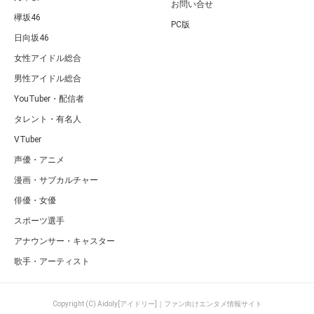
お問い合せ
欅坂46
PC版
日向坂46
女性アイドル総合
男性アイドル総合
YouTuber・配信者
タレント・有名人
VTuber
声優・アニメ
漫画・サブカルチャー
俳優・女優
スポーツ選手
アナウンサー・キャスター
歌手・アーティスト
Copyright (C) Aidoly[アイドリー]｜ファン向けエンタメ情報サイト