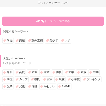
広告 / スポンサーリンク
Aidolyトップページに戻る
関連するキーワード
学歴
高校
藤井直樹
美少年
大学
人気のキーワード
いま話題のキーワード
身長
高校
体重
結婚
声優
大学
家族
中学
学歴
カップ
彼氏
実家
現在
小学校
ランキング
兄弟
父親
母親
かわいい
AKB48