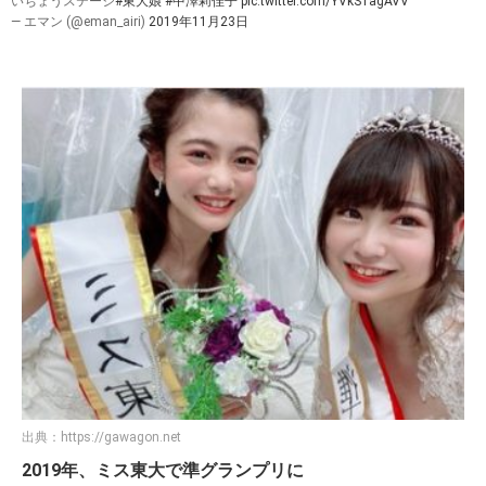
いちょうステージ
#東大娘
#中澤莉佳子
pic.twitter.com/YVkS1agAVV
— エマン (@eman_airi)
2019年11月23日
出典：
https://gawagon.net
2019年、ミス東大で準グランプリに