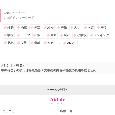
人気のキーワード
いま話題のキーワード
身長
高校
体重
結婚
声優
大学
家族
中学
学歴
カップ
彼氏
実家
現在
小学校
ランキング
兄弟
父親
母親
かわいい
AKB48
タレント・有名人
中澤莉佳子の彼氏は松丸亮吾？文春砲の内容や熱愛の真相を総まとめ
ページの先頭へ
カテゴリ
特集一覧