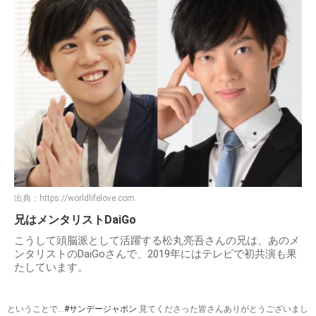
出典：
https://worldlifelove.com
兄はメンタリストDaiGo
こうして頭脳派として活躍する松丸亮吾さんの兄は、あのメ
ンタリストのDaiGoさんで、2019年にはテレビで初共演も果
たしています。
ということで…
#サンデージャポン
見てくださった皆さんありがとうございまし