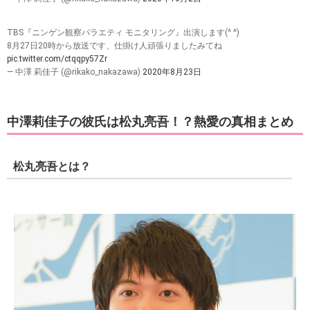
TBS『ニンゲン観察バラエティ モニタリング』出演します(^ ^)
8月27日20時から放送です、仕掛け人頑張りましたみてね
pic.twitter.com/ctqqpy57Zr
— 中澤 莉佳子 (@rikako_nakazawa)
2020年8月23日
中澤莉佳子の彼氏は松丸亮吾！？熱愛の真相まとめ
松丸亮吾とは？