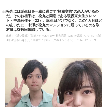
松丸には誕生日を一緒に過ごす“極秘交際”の恋人がいるの
だ。そのお相手は、松丸と同窓である現役東大生タレン
ト・中澤莉佳子（22）。誕生日だけでなく、この1カ月ほど
のあいだに、中澤が松丸のマンションに通っているのを取
材班は複数回確認している。
出典：
《通い愛撮》“謎解きクリエイター”松丸亮吾（25）が高級マンションで誕
生日のお祝いをした「22歳アイドル」（文春オンライン） - Yahoo!ニュース