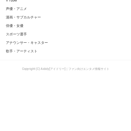
VTuber
声優・アニメ
漫画・サブカルチャー
俳優・女優
スポーツ選手
アナウンサー・キャスター
歌手・アーティスト
Copyright (C) Aidoly[アイドリー]｜ファン向けエンタメ情報サイト