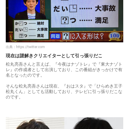
出典：
https://twitter.com
現在は謎解きクリエイターとして引っ張りだこ
松丸亮吾さんと言えば、『今夜はナゾトレ』で『東大ナゾト
レ』の作成者として出演しており、この番組がきっかけで有
名となったのです。
そんな松丸亮吾さんは現在、『おはスタ』で「ひらめき王子
松丸くん」としても活動しており、テレビに引っ張りだこな
のです。