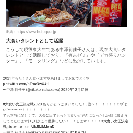
出典：
https://www.hotpepper.jp
大食いタレントとして活躍
こうして現役東大生である中澤莉佳子さんは、現在大食いタ
レントとして活躍しており、『有吉ゼミ』や『デカ盛りハン
ター』、『モニタリング』などに出演しています。
2021年もたくさん食べます💙あけましておめでとう💙
pic.twitter.com/bTmcRwXAtl
— 中澤 莉佳子 (@rikako_nakazawa)
2020年12月31日
#大食い女王決定戦2020
ありがとうございました！3位〜！！！！！！ぐや"じ
い"〜〜〜〜！！！！！！！！
でも本当に楽しくて、大会に出てもっと大食いが好きになったし絶対に鍛え直
してまた出ます(T_T)次こそ優勝したい！！！します！！！！
#大食い女王決定
戦
pic.twitter.com/JbJ5JkMemD
— 中澤 莉佳子 (@rikako_nakazawa)
2020年10月2日