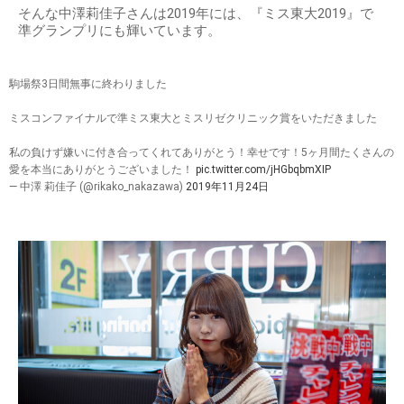
そんな中澤莉佳子さんは2019年には、『ミス東大2019』で
準グランプリにも輝いています。
駒場祭3日間無事に終わりました
ミスコンファイナルで準ミス東大とミスリゼクリニック賞をいただきました
私の負けず嫌いに付き合ってくれてありがとう！幸せです！5ヶ月間たくさんの
愛を本当にありがとうございました！
pic.twitter.com/jHGbqbmXIP
— 中澤 莉佳子 (@rikako_nakazawa)
2019年11月24日