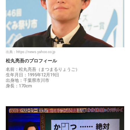
出典：
https://news.yahoo.co.jp
松丸亮吾のプロフィール
名前：松丸亮吾（まつまるりょうご）
生年月日：1995年12月19日
出身地：千葉県市川市
身長：170cm