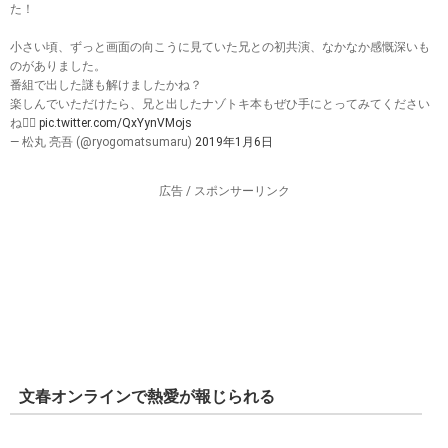
た！
小さい頃、ずっと画面の向こうに見ていた兄との初共演、なかなか感慨深いも
のがありました。
番組で出した謎も解けましたかね？
楽しんでいただけたら、兄と出したナゾトキ本もぜひ手にとってみてください
ね👍🏻
pic.twitter.com/QxYynVMojs
— 松丸 亮吾 (@ryogomatsumaru)
2019年1月6日
広告 / スポンサーリンク
文春オンラインで熱愛が報じられる