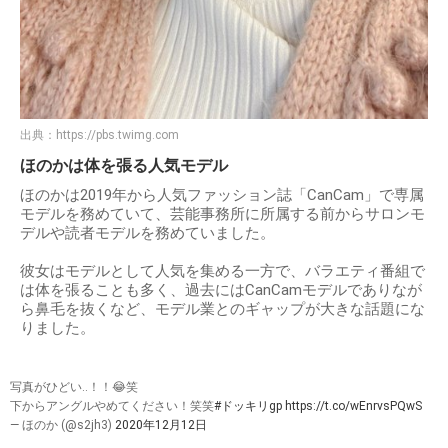
出典：
https://pbs.twimg.com
ほのかは体を張る人気モデル
ほのかは2019年から人気ファッション誌「CanCam」で専属
モデルを務めていて、芸能事務所に所属する前からサロンモ
デルや読者モデルを務めていました。
彼女はモデルとして人気を集める一方で、バラエティ番組で
は体を張ることも多く、過去にはCanCamモデルでありなが
ら鼻毛を抜くなど、モデル業とのギャップが大きな話題にな
りました。
写真がひどい..！！😂笑
下からアングルやめてください！笑笑
#ドッキリgp
https://t.co/wEnrvsPQwS
— ほのか (@s2jh3)
2020年12月12日