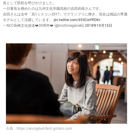
長として防犯を呼びかけました。
一日署長を務めたのは九州文化学園高校の吉田莉桜さんです。
吉田さんは去年「高1ミスコン2017」でグランプリに輝き、現在は雑誌の専属
モデルとして活躍しています。
pic.twitter.com/65SCwYRDKv
— NCC長崎文化放送❤️30周年❤️ (@ncctvnagasaki)
2018年10月15日
出典：
https://encrypted-tbn0.gstatic.com