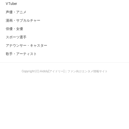
VTuber
声優・アニメ
漫画・サブカルチャー
俳優・女優
スポーツ選手
アナウンサー・キャスター
歌手・アーティスト
Copyright (C) Aidoly[アイドリー]｜ファン向けエンタメ情報サイト