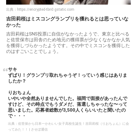
出典：
https://encrypted-tbn0.gstatic.com
吉田莉桜はミスコングランプリを獲れるとは思っていな
かった
吉田莉桜はSNS投票に自信がなかったようで、東京と比べる
と佐世保市は田舎のため地元の獲得票が少なくなかなか人気
を獲得しづらかったようです。その中でミスコンを獲得した
のはすごいことでしょう。
サキ
ずばり！グランプリ取れちゃうぞ！っていう感じはありま
したか？
りおちょん
いやいや全然ありませんでした。福岡で面接があったんで
すけど、その時点でもうダメだ、落選しちゃったな〜って
思いました。応募者総数が3,500人くらいいたと聞いたの
で・・・
出典：
佐世保から日本一かわいい女子高校生誕生！吉田莉桜（りおちょん）に会
ってみた！！ | させぼ通信