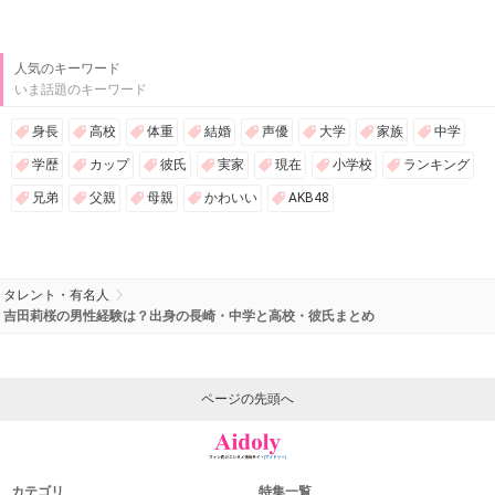
人気のキーワード
いま話題のキーワード
身長
高校
体重
結婚
声優
大学
家族
中学
学歴
カップ
彼氏
実家
現在
小学校
ランキング
兄弟
父親
母親
かわいい
AKB48
タレント・有名人
吉田莉桜の男性経験は？出身の長崎・中学と高校・彼氏まとめ
ページの先頭へ
カテゴリ
特集一覧