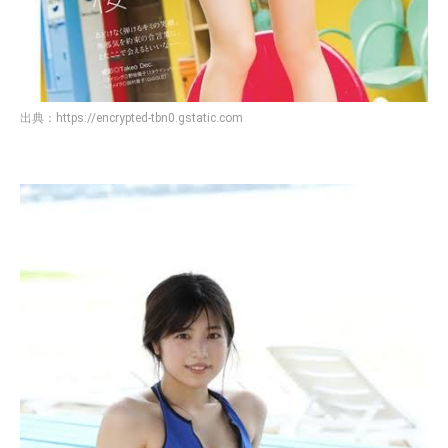
出典：
https://encrypted-tbn0.gstatic.com