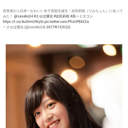
佐世保から日本一かわいい女子高校生誕生！吉田莉桜（りおちょん）に会って
みた！
@sasebo24
#させぼ通信
#吉田莉桜
#高一ミスコン
https://t.co/4uGhmUWySc
pic.twitter.com/PhzUPBk5Za
— させぼ通信 (@sasebo24)
2017年10月2日