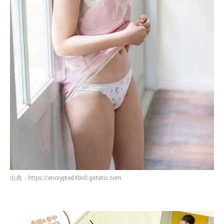
出典：
https://encrypted-tbn0.gstatic.com