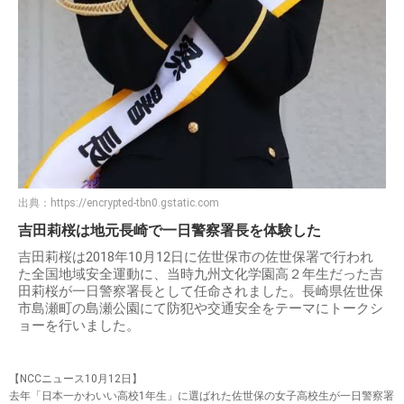
出典：
https://encrypted-tbn0.gstatic.com
吉田莉桜は地元長崎で一日警察署長を体験した
吉田莉桜は2018年10月12日に佐世保市の佐世保署で行われ
た全国地域安全運動に、当時九州文化学園高２年生だった吉
田莉桜が一日警察署長として任命されました。長崎県佐世保
市島瀬町の島瀬公園にて防犯や交通安全をテーマにトークシ
ョーを行いました。
【NCCニュース10月12日】
去年「日本一かわいい高校1年生」に選ばれた佐世保の女子高校生が一日警察署