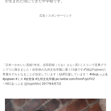
が生まれた頃にできた中学校です。
広告 / スポンサーリンク
「日本一かわいい高校1年生」吉田莉桜（りお）さん✨高1ミスコンで見事グラ
ンプリに輝きました！佐世保の九州文化学園に通う15歳です💕雑誌Popteenの
専属モデルとなることが決定しています！🙌🌈応援しています！
#nbcあっぷる
#popteen
#ミス
#佐世保
#九州文化学園
pic.twitter.com/fmmPJyUYVZ
— NBCあっぷる (@AppleNbc)
2017年8月7日