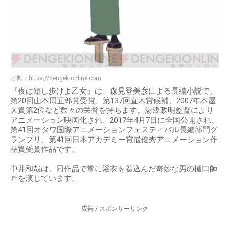
出典：
https://dengekionline.com
『夜は短し歩けよ乙女』は、森見登美彦による長編小説で、
第20回山本周五郎賞受賞、第137回直木賞候補、2007年本屋
大賞第2位など数々の栄誉を持ちます。湯浅政明監督により
アニメーション映画化され、2017年4月7日に全国公開され、
第41回オタワ国際アニメーションフェスティバル長編部門グ
ランプリ、第41回日本アカデミー賞最優秀アニメーション作
品賞受賞作品です。
中井和哉は、同作品で常に浴衣を着込んだ奇妙な男の樋口師
匠を演じています。
広告 / スポンサーリンク