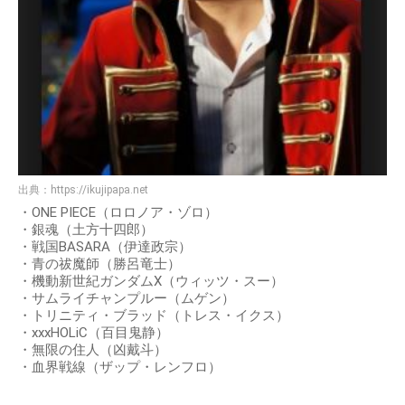
出典：
https://ikujipapa.net
・ONE PIECE（ロロノア・ゾロ）
・銀魂（土方十四郎）
・戦国BASARA（伊達政宗）
・青の祓魔師（勝呂竜士）
・機動新世紀ガンダムX（ウィッツ・スー）
・サムライチャンプルー（ムゲン）
・トリニティ・ブラッド（トレス・イクス）
・xxxHOLiC（百目鬼静）
・無限の住人（凶戴斗）
・血界戦線（ザップ・レンフロ）