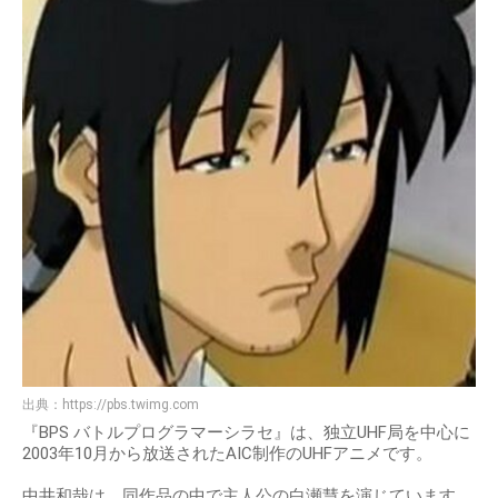
出典：
https://pbs.twimg.com
『BPS バトルプログラマーシラセ』は、独立UHF局を中心に
2003年10月から放送されたAIC制作のUHFアニメです。
中井和哉は、同作品の中で主人公の白瀬慧を演じています。