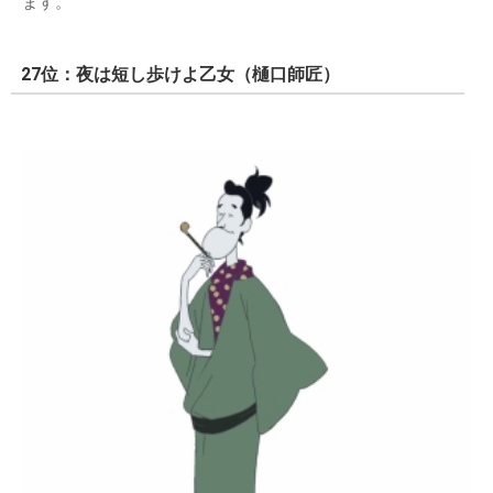
ます。
27位：夜は短し歩けよ乙女（樋口師匠）