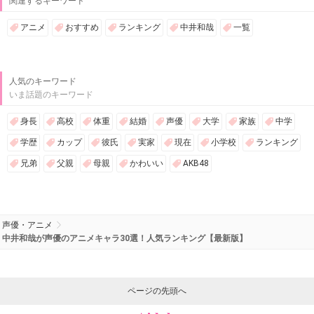
関連するキーワード
アニメ
おすすめ
ランキング
中井和哉
一覧
人気のキーワード
いま話題のキーワード
身長
高校
体重
結婚
声優
大学
家族
中学
学歴
カップ
彼氏
実家
現在
小学校
ランキング
兄弟
父親
母親
かわいい
AKB48
声優・アニメ
中井和哉が声優のアニメキャラ30選！人気ランキング【最新版】
ページの先頭へ