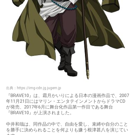
出典：
https://img-cdn.jg.jugem.jp
『BRAVE10』は、霜月かいりによる日本の漫画作品で、2007
年11月21日にはマリン・エンタテインメントからドラマCD
が発売、2017年6月に舞台化作品第一作目である舞台
『BRAVE10』が上演されました。
中井和哉は、同作品の中で、自由を愛し、束縛や自分のこと
を勝手に決められることを何よりも嫌う根津甚八を演じてい