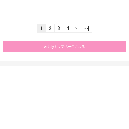
----------------------------------------------------------------
1
2
3
4
>
>>|
Aidolyトップページに戻る