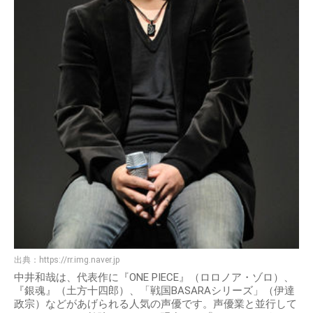
出典：
https://rr.img.naver.jp
中井和哉は、代表作に『ONE PIECE』（ロロノア・ゾロ）、
『銀魂』（土方十四郎）、「戦国BASARAシリーズ」（伊達
政宗）などがあげられる人気の声優です。声優業と並行して