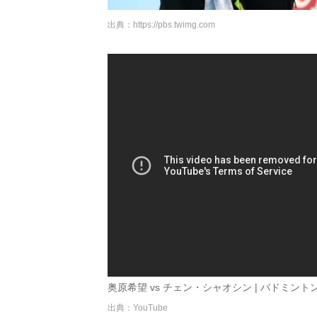
出典：
https://pbs.twimg.com
奥原希望 vs チェン・シャオシン | バドミントン 
出典：YouTube