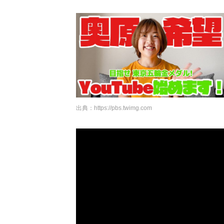
出典：
https://pbs.twimg.com