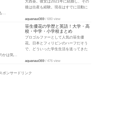
大西葵。彼女は2021年に結婚し、その
後は出産も経験。現在はすでに活動に
も…
aquanaut369
/ 680 view
笹生優花の学歴と英語！大学・高
校・中学・小学校まとめ
プロゴルファーとして人気の笹生優
花。日本とフィリピンのハーフだそう
で、どういった学生生活を送ってきた
のかは気…
aquanaut369
/ 476 view
スポンサードリンク