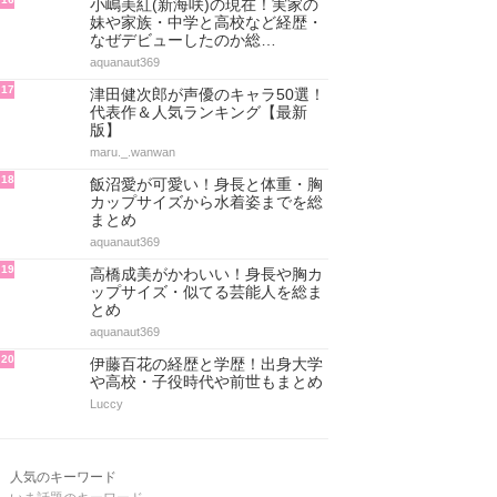
小嶋美紅(新海咲)の現在！実家の
妹や家族・中学と高校など経歴・
なぜデビューしたのか総…
aquanaut369
17
津田健次郎が声優のキャラ50選！
代表作＆人気ランキング【最新
版】
maru._.wanwan
18
飯沼愛が可愛い！身長と体重・胸
カップサイズから水着姿までを総
まとめ
aquanaut369
19
高橋成美がかわいい！身長や胸カ
ップサイズ・似てる芸能人を総ま
とめ
aquanaut369
20
伊藤百花の経歴と学歴！出身大学
や高校・子役時代や前世もまとめ
Luccy
人気のキーワード