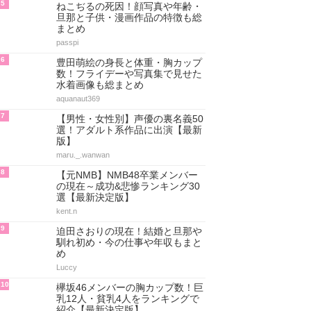
5
ねこぢるの死因！顔写真や年齢・
旦那と子供・漫画作品の特徴も総
まとめ
passpi
6
豊田萌絵の身長と体重・胸カップ
数！フライデーや写真集で見せた
水着画像も総まとめ
aquanaut369
7
【男性・女性別】声優の裏名義50
選！アダルト系作品に出演【最新
版】
maru._.wanwan
8
【元NMB】NMB48卒業メンバー
の現在～成功&悲惨ランキング30
選【最新決定版】
kent.n
9
迫田さおりの現在！結婚と旦那や
馴れ初め・今の仕事や年収もまと
め
Luccy
10
欅坂46メンバーの胸カップ数！巨
乳12人・貧乳4人をランキングで
紹介【最新決定版】