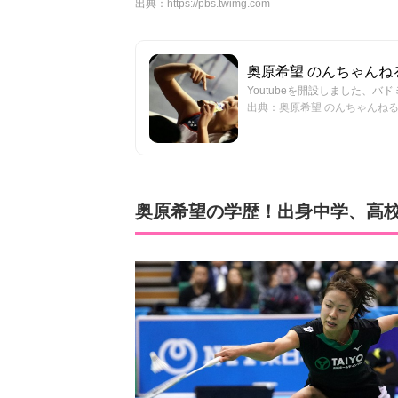
出典：
https://pbs.twimg.com
奥原希望 のんちゃんねる- No
Youtubeを開設しました、
出典：奥原希望 のんちゃんねる- Nozo
奥原希望の学歴！出身中学、高