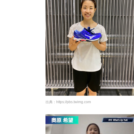
出典：
https://pbs.twimg.com