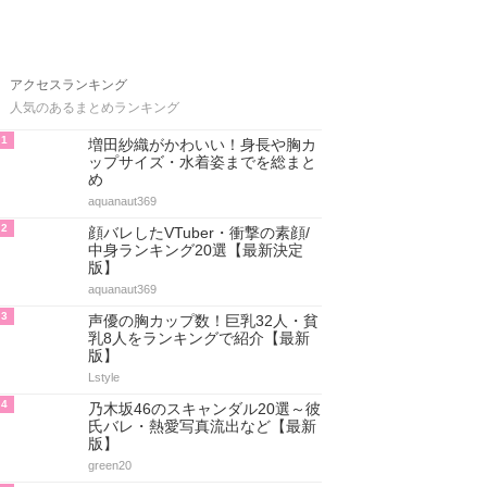
アクセスランキング
人気のあるまとめランキング
1
増田紗織がかわいい！身長や胸カ
ップサイズ・水着姿までを総まと
め
aquanaut369
2
顔バレしたVTuber・衝撃の素顔/
中身ランキング20選【最新決定
版】
aquanaut369
3
声優の胸カップ数！巨乳32人・貧
乳8人をランキングで紹介【最新
版】
Lstyle
4
乃木坂46のスキャンダル20選～彼
氏バレ・熱愛写真流出など【最新
版】
green20