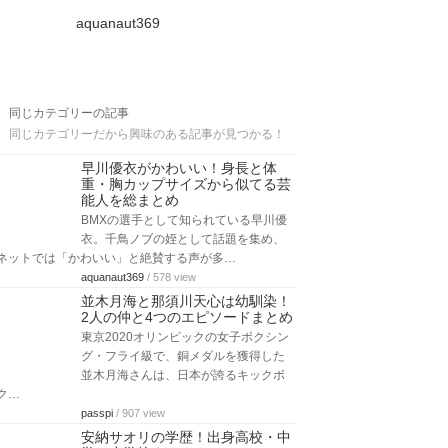
aquanaut369
同じカテゴリーの記事
同じカテゴリーだから興味のある記事が見つかる！
早川優衣がかわいい！身長と体
重・胸カップサイズから似てる芸
能人を総まとめ
BMXの選手として知られている早川優
衣。千鳥ノブの姪として話題を集め、
ネットでは「かわいい」と絶賛する声が多…
aquanaut369
/ 578 view
並木月海と那須川天心は幼馴染！
2人の仲と4つのエピソードまとめ
東京2020オリンピックの女子ボクシン
グ・フライ級で、銅メダルを獲得した
並木月海さんは、日本が誇るキックボ
ク…
passpi
/ 907 view
安納サオリの学歴！出身高校・中