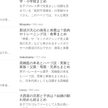
学・小学校まとめ
女子プロレス界で目覚ましい活躍を見
せている「絶対不屈彼女」の安納サオ
リさん。このページでは、そんな彼女
の小学…
Mrsjunko
/ 566 view
那須川天心の身長と体重は？筋肉
やトレーニング法・食事まとめ
『神童』や『キックボクシング史上最
高の天才』などと称されるキックボク
サーの那須川天心ですが、身長と体重
はどれ…
rirakumama
/ 717 view
髙橋藍の本名とハーフ説・実家と
家族！父親・母親・兄弟もまとめ
男子バレーボール選手・髙橋藍の本名
とハーフ説、実家と家族をまとめまし
た。日本代表としても活躍する髙橋藍
の本名…
Luccy
/ 965 view
大西葵の旦那と子供は？結婚の馴
れ初めも総まとめ
女子プロゴルファーとして人気が高い