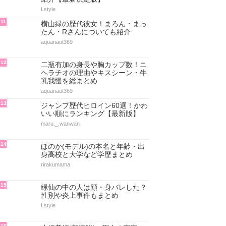
Lstyle
11
横山緑の歴代彼女！まろん・まっ
たん・Rさんについても紹介
aquanaut369
12
二瓶有加の身長や胸カップ数！ニ
ヘラチオの理由やキスシーン・牛
乳我慢を総まとめ
aquanaut369
13
ジャンプ歴代ヒロイン60選！かわ
いい順にランキング【最新版】
maru._.wanwan
14
ほのか(モデル)の本名と年齢・出
身高校と大学など学歴まとめ
rirakumama
15
緑仙の中の人は顔・身バレした？
性別や炎上事件もまとめ
Lstyle
16