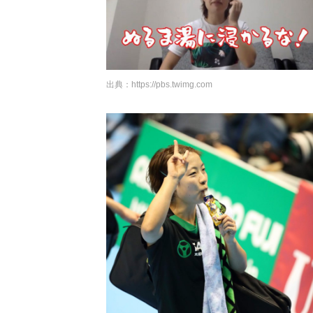
出典：
https://pbs.twimg.com