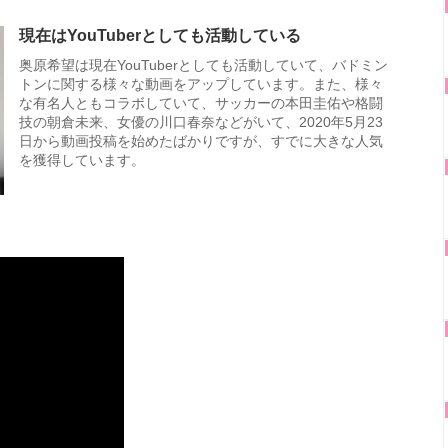
現在はYouTuberとしても活動している
奥原希望は現在YouTuberとしても活動していて、バドミン
トンに関する様々な動画をアップしています。また、様々
な有名人ともコラボしていて、サッカーの本田圭佑や格闘
技の朝倉未来、女優の川口春奈などがいて、2020年5月23
日から動画投稿を始めたばかりですが、すでに大きな人気
を獲得しています。