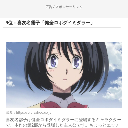
広告 / スポンサーリンク
9位：喜友名霧子「健全ロボダイミダラー」
出典：
https://ord.yahoo.co.jp
喜友名霧子は健全ロボダイミダラーに登場するキャラクター
で、本作の第2部から登場した主人公です。ちょっとエッチ