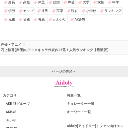
身長
高校
体重
結婚
声優
大学
家族
中学
学歴
カップ
彼氏
実家
現在
小学校
ランキング
兄弟
父親
母親
かわいい
AKB48
声優・アニメ
石上静香(声優)のアニメキャラ代表作25選！人気ランキング【最新版】
ページの先頭へ
カテゴリ
特集一覧
AKB48グループ
キュレーター一覧
AKB48
キーワード一覧
SKE48
Aidoly[アイドリー]｜ファン向けエン