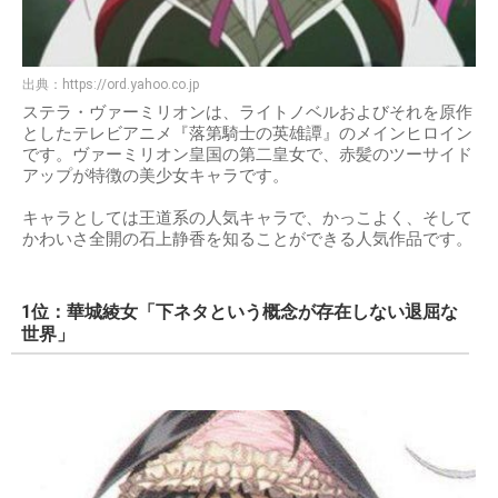
出典：
https://ord.yahoo.co.jp
ステラ・ヴァーミリオンは、ライトノベルおよびそれを原作
としたテレビアニメ『落第騎士の英雄譚』のメインヒロイン
です。ヴァーミリオン皇国の第二皇女で、赤髪のツーサイド
アップが特徴の美少女キャラです。
キャラとしては王道系の人気キャラで、かっこよく、そして
かわいさ全開の石上静香を知ることができる人気作品です。
1位：華城綾女「下ネタという概念が存在しない退屈な
世界」