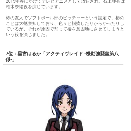
2015年春にかけてテレビアニメとして放送され、石上静香は
柏木奈緒役を演じています。
椿の友人でソフトボール部のピッチャーという設定で、椿の
ことは大抵察知しており、色々と指摘したりからかったりし
ているが、それが原因で却って椿を意固地にさせてしまうと
いう役を演じました。
7位：星宮はるか「アクティヴレイド -機動強襲室第八
係-」