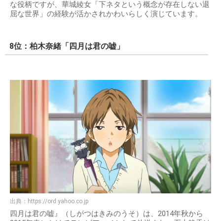
な役柄ですが、華城綾女「下ネタという概念が存在しない退
屈な世界」の経験が活かされかわいらしく演じています。
8位：柏木奈緒「四月は君の嘘」
出典：
https://ord.yahoo.co.jp
四月は君の嘘』（しがつはきみのうそ）は、2014年秋から