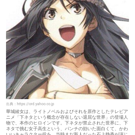
出典：
https://ord.yahoo.co.jp
華城綾女は、ライトノベルおよびそれを原作としたテレビア
ニメ「下ネタという概念が存在しない退屈な世界」の登場人
物で、本作のヒロインです。下ネタが禁止された世界に、下
ネタで挑む女子高生という、パンチの効いた面白くて、かわ
いいキャラクター役を、当時まだ新人だった石上静香が演じ