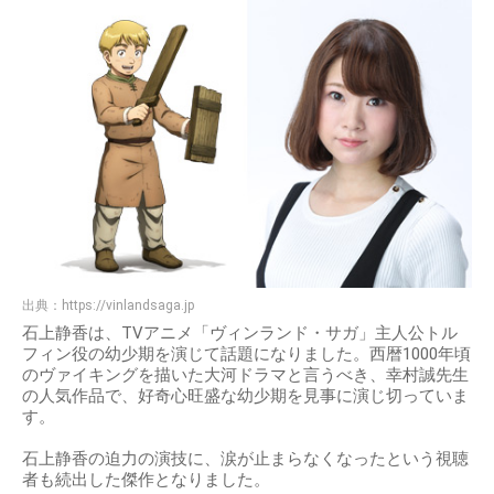
出典：
https://vinlandsaga.jp
石上静香は、TVアニメ「ヴィンランド・サガ」主人公トル
フィン役の幼少期を演じて話題になりました。西暦1000年頃
のヴァイキングを描いた大河ドラマと言うべき、幸村誠先生
の人気作品で、好奇心旺盛な幼少期を見事に演じ切っていま
す。
石上静香の迫力の演技に、涙が止まらなくなったという視聴
者も続出した傑作となりました。