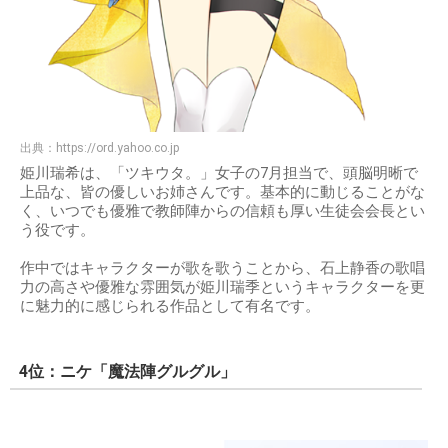
出典：
https://ord.yahoo.co.jp
姫川瑞希は、「ツキウタ。」女子の7月担当で、頭脳明晰で
上品な、皆の優しいお姉さんです。基本的に動じることがな
く、いつでも優雅で教師陣からの信頼も厚い生徒会会長とい
う役です。
作中ではキャラクターが歌を歌うことから、石上静香の歌唱
力の高さや優雅な雰囲気が姫川瑞季というキャラクターを更
に魅力的に感じられる作品として有名です。
4位：ニケ「魔法陣グルグル」