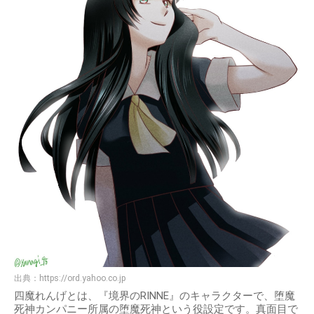
出典：
https://ord.yahoo.co.jp
四魔れんげとは、『境界のRINNE』のキャラクターで、堕魔
死神カンパニー所属の堕魔死神という役設定です。真面目で