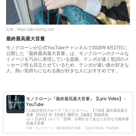
出典：
https://pbs.twimg.com
最終最高最大音量
モノクローンが公式YouTubeチャンネルで2020年4月27日に
公開した「最終最高最大音量」は、モノクローンのクールな
イメージを巧みに表現している楽曲。テンポが速く歌詞のメ
ッセージ性も目立たせているため、テンポが速い曲が好きな
人、熱い気持ちになれる曲が好きな人におすすめです。
モノクローン『最終最高最大音量』【Lyric Video】 -
YouTube
7人組次世代グループ『モノクローン』 【Title】最終最高最大
音量 【作詞】M 【作曲】磯野涼 【編曲】西脇将統
♪♬♪【Lyric】♪♬♪ ♡「悲鳴」を聞かせてあなたが出せる最終最
高最大音量
出典：モノクローン『最終最高最大音量』【Lyric Video】 - YouTube