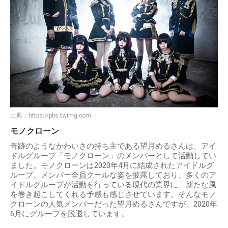
出典：
https://pbs.twimg.com
モノクローン
奇跡のようなかわいさの持ち主である望月めるさんは、アイ
ドルグループ「モノクローン」のメンバーとして活動してい
ました。モノクローンは2020年4月に結成されたアイドルグ
ループ。メンバー全員クールな姿を披露しており、多くのア
イドルグループが活動を行っている現代の業界に、新たな風
を巻き起こしてくれる予感も感じさせています。そんなモノ
クローンの人気メンバーだった望月めるさんですが、2020年
6月にグループを脱退しています。