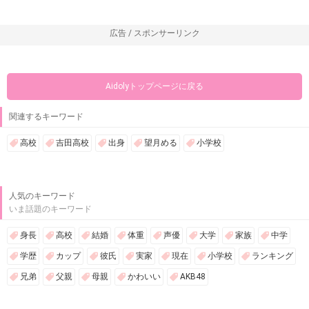
広告 / スポンサーリンク
Aidolyトップページに戻る
関連するキーワード
高校
吉田高校
出身
望月める
小学校
人気のキーワード
いま話題のキーワード
身長
高校
結婚
体重
声優
大学
家族
中学
学歴
カップ
彼氏
実家
現在
小学校
ランキング
兄弟
父親
母親
かわいい
AKB48