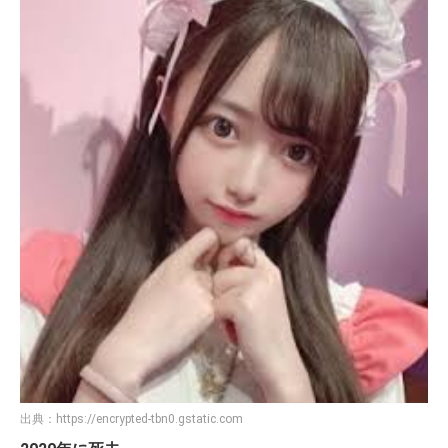
出典：
https://encrypted-tbn0.gstatic.com