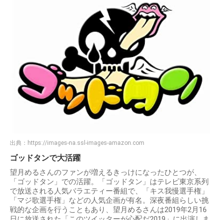
出典：
https://images-na.ssl-images-amazon.com
ゴッドタンで大活躍
望月めるさんのファンが増えるきっけになったひとつが、
「ゴッドタン」での活躍。「ゴッドタン」はテレビ東京系列
で放送される人気バラエティー番組で、「キス我慢選手権」
「マジ歌選手権」などの人気企画が有名。深夜番組らしい挑
戦的な企画を行うこともあり、望月めるさんは2019年2月16
日に放送された「このツイッターが心配だ2019」に出演しま