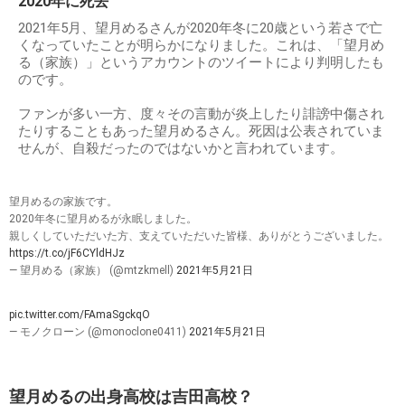
2020年に死去
2021年5月、望月めるさんが2020年冬に20歳という若さで亡
くなっていたことが明らかになりました。これは、「望月め
る（家族）」というアカウントのツイートにより判明したも
のです。
ファンが多い一方、度々その言動が炎上したり誹謗中傷され
たりすることもあった望月めるさん。死因は公表されていま
せんが、自殺だったのではないかと言われています。
望月めるの家族です。
2020年冬に望月めるが永眠しました。
親しくしていただいた方、支えていただいた皆様、ありがとうございました。
https://t.co/jF6CYldHJz
— 望月める（家族） (@mtzkmell)
2021年5月21日
pic.twitter.com/FAmaSgckqO
— モノクローン (@monoclone0411)
2021年5月21日
望月めるの出身高校は吉田高校？