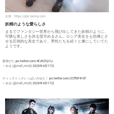
出典：
https://pbs.twimg.com
妖精のような愛らしさ
まるでファンタジー世界から飛び出してきた妖精のように、
可憐な美しさを誇る望月めるさん。ロシア美女をも彷彿とさ
せる圧倒的な美女であり、男性たちを続々と虜にしていてた
ようです。
髪伸びた
pic.twitter.com/4fJNZ0y1Lr
— める (@mell_mtzk)
2020年4月17日
ティックトックいっぱいのせた！
pic.twitter.com/2Cff8F410f
— める (@mell_mtzk)
2020年4月17日