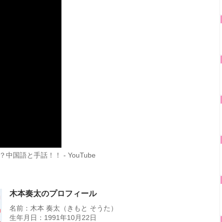
語と手話！！ - YouTube
木本奏太のプロフィール
名前：木本 奏太（きもと そうた）
生年月日：1991年10月22日