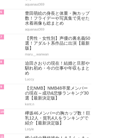
aquanaut369
6
豊田萌絵の身長と体重・胸カップ
数！フライデーや写真集で見せた
水着画像も総まとめ
aquanaut369
7
【男性・女性別】声優の裏名義50
選！アダルト系作品に出演【最新
版】
maru._.wanwan
8
迫田さおりの現在！結婚と旦那や
馴れ初め・今の仕事や年収もまと
め
Luccy
9
【元NMB】NMB48卒業メンバー
の現在～成功&悲惨ランキング30
選【最新決定版】
kent.n
10
欅坂46メンバーの胸カップ数！巨
乳12人・貧乳4人をランキングで
紹介【最新決定版】
Lstyle
11