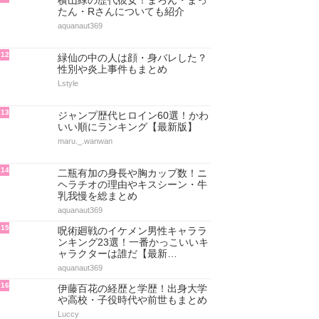
横山緑の歴代彼女！まろん・まっ
たん・Rさんについても紹介
aquanaut369
12
緑仙の中の人は顔・身バレした？
性別や炎上事件もまとめ
Lstyle
13
ジャンプ歴代ヒロイン60選！かわ
いい順にランキング【最新版】
maru._.wanwan
14
二瓶有加の身長や胸カップ数！ニ
ヘラチオの理由やキスシーン・牛
乳我慢を総まとめ
aquanaut369
15
呪術廻戦のイケメン男性キャララ
ンキング23選！一番かっこいいキ
ャラクターは誰だ【最新…
aquanaut369
16
伊藤百花の経歴と学歴！出身大学
や高校・子役時代や前世もまとめ
Luccy