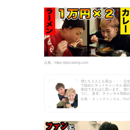
出典：
https://pbs.twimg.com
僕たち２人とも実は・・・ 元
で始めたキットチャンネル 面
発信できればと思います。 僕
うに。 是非、チャンネル登録お..
出典： キットチャンネル - YouT