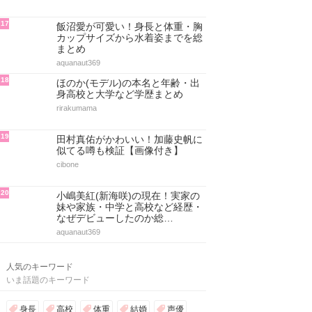
17
飯沼愛が可愛い！身長と体重・胸
カップサイズから水着姿までを総
まとめ
aquanaut369
18
ほのか(モデル)の本名と年齢・出
身高校と大学など学歴まとめ
rirakumama
19
田村真佑がかわいい！加藤史帆に
似てる噂も検証【画像付き】
cibone
20
小嶋美紅(新海咲)の現在！実家の
妹や家族・中学と高校など経歴・
なぜデビューしたのか総…
aquanaut369
人気のキーワード
いま話題のキーワード
身長
高校
体重
結婚
声優