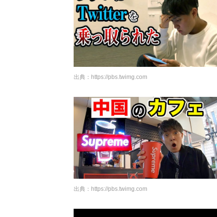
出典：
https://pbs.twimg.com
出典：
https://pbs.twimg.com