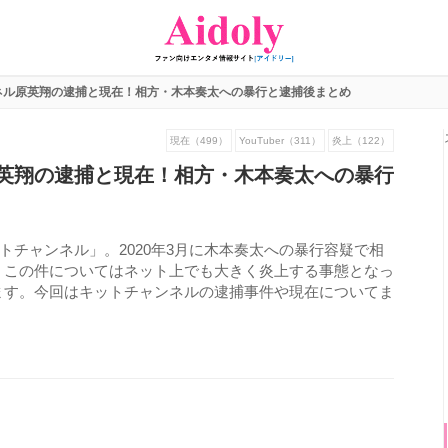
ネル原英翔の逮捕と現在！相方・木本奏太への暴行と逮捕後まとめ
現在（499）
YouTuber（311）
炎上（122）
英翔の逮捕と現在！相方・木本奏太への暴行
キットチャンネル」。2020年3月に木本奏太への暴行容疑で相
。この件についてはネット上でも大きく炎上する事態となっ
ます。今回はキットチャンネルの逮捕事件や現在についてま
664
view