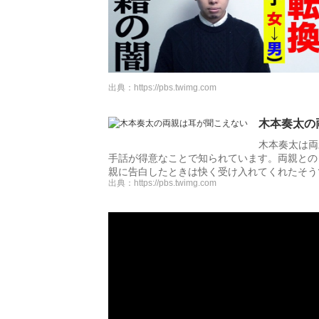
出典：
https://pbs.twimg.com
木本奏太の
木本奏太は両
手話が得意なことで知られています。両親との
親に告白したときは快く受け入れてくれたそう
出典：
https://pbs.twimg.com