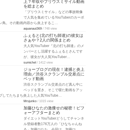
上？年収やプリウスミサイル動画
を総まとめ
「プリウスミサイル」などの事故映像
で人気を集めているYouTuberのカーボ
ン鳥。その動画内容から炎上するこ…
aquanaut369
/ 748 view
ふぇると(北の打ち師達)の彼女は
さぁや？2人の関係まとめ
大人気YouTuber『北の打ち師達』のメ
ンバーとし活躍するふぇるとさんです
が、彼女が大人気YouTuber…
sumichel
/ 1412 view
ジョーブログの現在！逮捕と炎上
理由／渋谷スクランブル交差点に
ベッド動画
渋谷スクランブル交差点のど真ん中に
ベッドを置き、そこで寝た動画をアッ
プしてたちまち炎上した人気YouTube…
Mrsjunko
/ 1015 view
加藤ひなたの激痩せの秘密！ビフ
ォーアフターまとめ
ダイエットYouTuberどうしてチャンネ
ル登録者数176万人の「ひなちゃんね
る」加藤ひなた。今回は、加藤ひ…