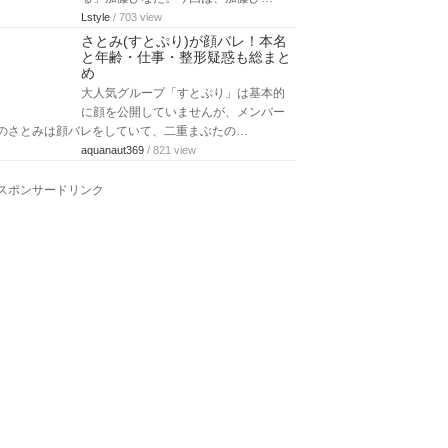
Lstyle
/ 703 view
さとみ(すとぷり)が顔バレ！本名
と年齢・仕事・整形疑惑も総まと
め
大人気グループ「すとぷり」は基本的
に顔を公開していませんが、メンバー
のさとみは顔バレをしていて、二重まぶたの…
aquanaut369
/ 821 view
スポンサードリンク