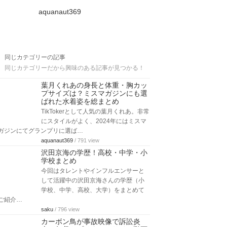
aquanaut369
同じカテゴリーの記事
同じカテゴリーだから興味のある記事が見つかる！
葉月くれあの身長と体重・胸カッ
プサイズは？ミスマガジンにも選
ばれた水着姿を総まとめ
TikTokerとして人気の葉月くれあ。非常
にスタイルがよく、2024年にはミスマ
ガジンにてグランプリに選ば…
aquanaut369
/ 791 view
沢田京海の学歴！高校・中学・小
学校まとめ
今回はタレントやインフルエンサーと
して活躍中の沢田京海さんの学歴（小
学校、中学、高校、大学）をまとめて
ご紹介…
saku
/ 796 view
カーボン鳥が事故映像で訴訟炎