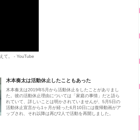
 - YouTube
木本奏太は活動休止したこともあった
木本奏太は2019年5月から活動休止をしたことがありまし
た。彼の活動休止理由については「家庭の事情」だと語ら
れていて、詳しいことは明かされていませんが、5月5日の
活動休止宣言から1ヶ月が経った6月10日には復帰動画がア
ップされ、それ以降は再び2人で活動を再開しました。