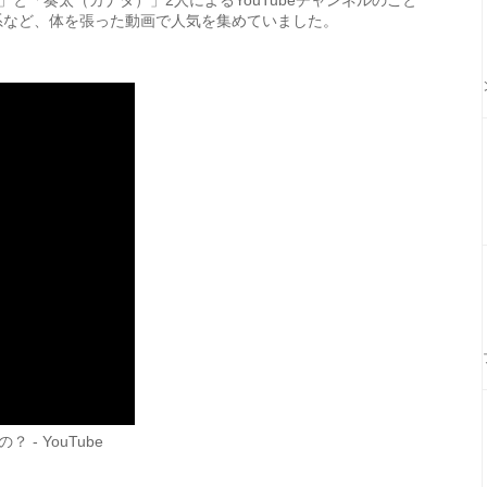
と「奏太（カナタ）」2人によるYouTubeチャンネルのこと
キリ系など、体を張った動画で人気を集めていました。
- YouTube