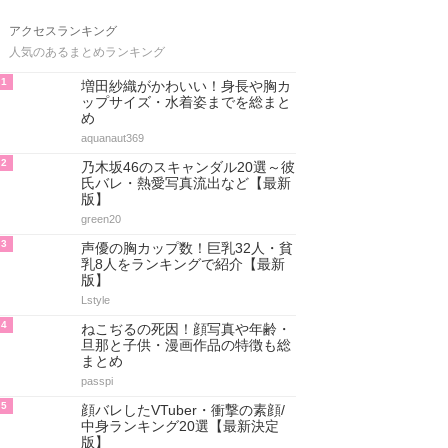
アクセスランキング
人気のあるまとめランキング
1
増田紗織がかわいい！身長や胸カ
ップサイズ・水着姿までを総まと
め
aquanaut369
2
乃木坂46のスキャンダル20選～彼
氏バレ・熱愛写真流出など【最新
版】
green20
3
声優の胸カップ数！巨乳32人・貧
乳8人をランキングで紹介【最新
版】
Lstyle
4
ねこぢるの死因！顔写真や年齢・
旦那と子供・漫画作品の特徴も総
まとめ
passpi
5
顔バレしたVTuber・衝撃の素顔/
中身ランキング20選【最新決定
版】