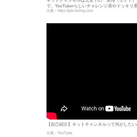
キットチャンネルは元女子の「英翔（エイト）」
で、YouTuberらしいチャレンジ系やドッ
出典：
https://pbs.twimg.com
【自己紹介】キットチャンネルって何がしたいの？ 
出典：YouTube