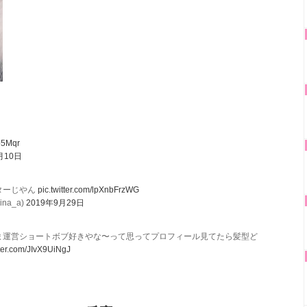
o5Mqr
月10日
ターじやん
pic.twitter.com/lpXnbFrzWG
na_a)
2019年9月29日
ま運営ショートボブ好きやな〜って思ってプロフィール見てたら髪型ど
tter.com/JIvX9UiNgJ