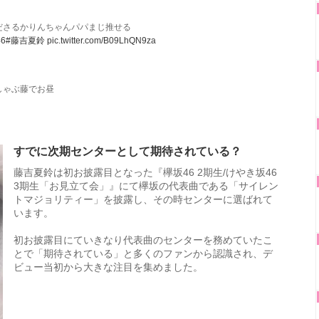
ださるかりんちゃんパパまじ推せる
6
#藤吉夏鈴
pic.twitter.com/B09LhQN9za
しゃぶ藤でお昼
すでに次期センターとして期待されている？
藤吉夏鈴は初お披露目となった『欅坂46 2期生/けやき坂46
3期生「お見立て会」』にて欅坂の代表曲である「サイレン
トマジョリティー」を披露し、その時センターに選ばれて
います。
初お披露目にていきなり代表曲のセンターを務めていたこ
とで「期待されている」と多くのファンから認識され、デ
ビュー当初から大きな注目を集めました。