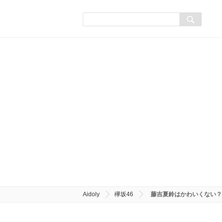
Aidoly
欅坂46
藤吉夏鈴はかわいくない？