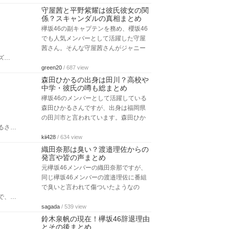
守屋茜と平野紫耀は彼氏彼女の関
係？スキャンダルの真相まとめ
欅坂46の副キャプテンを務め、櫻坂46
でも人気メンバーとして活躍した守屋
茜さん。そんな守屋茜さんがジャニー
ズ…
green20
/ 687 view
森田ひかるの出身は田川？高校や
中学・彼氏の噂も総まとめ
欅坂46のメンバーとして活躍している
森田ひかるさんですが、出身は福岡県
の田川市と言われています。森田ひか
るさ…
kii428
/ 634 view
織田奈那は臭い？渡邉理佐からの
発言や皆の声まとめ
元欅坂46メンバーの織田奈那ですが、
同じ欅坂46メンバーの渡邉理佐に番組
で臭いと言われて傷ついたようなの
で、…
sagada
/ 539 view
鈴木泉帆の現在！欅坂46辞退理由
とその後まとめ