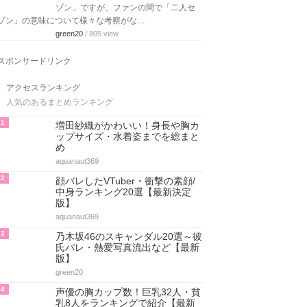
ゾン」ですが、ファンの間で「二人セ
ゾン」の意味について様々な考察がな…
green20
/ 805 view
スポンサードリンク
アクセスランキング
人気のあるまとめランキング
1
増田紗織がかわいい！身長や胸カ
ップサイズ・水着姿までを総まと
め
aquanaut369
2
顔バレしたVTuber・衝撃の素顔/
中身ランキング20選【最新決定
版】
aquanaut369
3
乃木坂46のスキャンダル20選～彼
氏バレ・熱愛写真流出など【最新
版】
green20
4
声優の胸カップ数！巨乳32人・貧
乳8人をランキングで紹介【最新