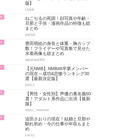
版】
Lstyle
5
ねこぢるの死因！顔写真や年齢・
旦那と子供・漫画作品の特徴も総
まとめ
passpi
6
豊田萌絵の身長と体重・胸カップ
数！フライデーや写真集で見せた
水着画像も総まとめ
aquanaut369
7
【元NMB】NMB48卒業メンバー
の現在～成功&悲惨ランキング30
選【最新決定版】
kent.n
8
【男性・女性別】声優の裏名義50
選！アダルト系作品に出演【最新
版】
maru._.wanwan
9
迫田さおりの現在！結婚と旦那や
馴れ初め・今の仕事や年収もまと
め
Luccy