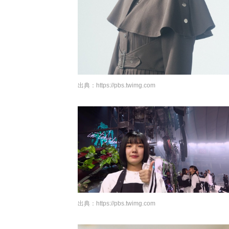
出典：
https://pbs.twimg.com
出典：
https://pbs.twimg.com