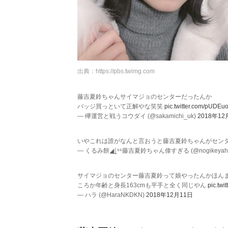
出典：
https://pbs.twimg.com
藤吉夏鈴ちゃんサイマジョのセンターだったんか
バッジ買っといて正解やな笑笑
pic.twitter.com/pUDEu
— 欅運営と戦うコウダイ (@sakamichi_uk)
2018年12
いやこれは誰がなんと言おうと藤吉夏鈴ちゃんがセン
— くるみ餅◢͟￨⁶⁶藤吉夏鈴ちゃん偉すぎる (@nogikeyahi
サイマジョのセンター藤吉夏鈴って娘やったんかほん
ころか年齢と身長163cmも平手と全く同じやん
pic.twi
— ハラ (@HaraNKDKN)
2018年12月11日