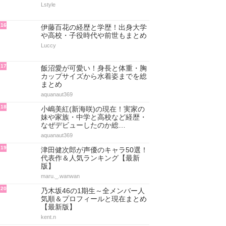
Lstyle
16
伊藤百花の経歴と学歴！出身大学
や高校・子役時代や前世もまとめ
Luccy
17
飯沼愛が可愛い！身長と体重・胸
カップサイズから水着姿までを総
まとめ
aquanaut369
18
小嶋美紅(新海咲)の現在！実家の
妹や家族・中学と高校など経歴・
なぜデビューしたのか総…
aquanaut369
19
津田健次郎が声優のキャラ50選！
代表作＆人気ランキング【最新
版】
maru._.wanwan
20
乃木坂46の1期生～全メンバー人
気順＆プロフィールと現在まとめ
【最新版】
kent.n