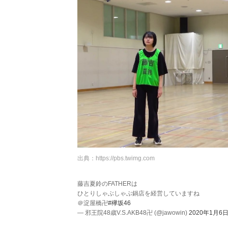
出典：
https://pbs.twimg.com
藤吉夏鈴のFATHERは
ひとりしゃぶしゃぶ鍋店を経営していますね
＠淀屋橋卍
#欅坂46
— 邪王院48歳V.S.AKB48卍 (@jawowin)
2020年1月6