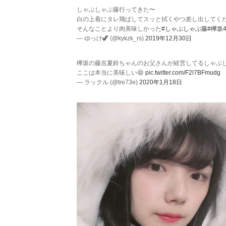
しゃぶしゃぶ藤行ってきた〜
白の上着にタレ飛ばしてスッと拭くやつ差し出してく
そんなことより肉美味しかった
#しゃぶしゃぶ藤
#欅坂4
— ゆっけ🦖 (@kykzk_rs)
2019年12月30日
欅坂の藤吉夏鈴ちゃんのお父さんが経営してるしゃぶ
ここは本当に美味しい😄
pic.twitter.com/F2l7BFmudg
— ラックル (@tre73e)
2020年1月18日