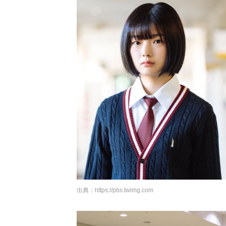
出典：
https://pbs.twimg.com