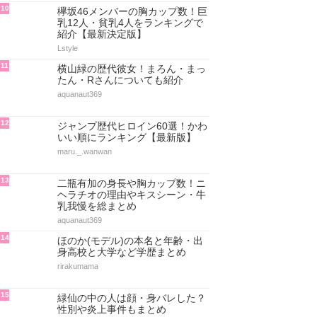
10
欅坂46メンバーの胸カップ数！巨
乳12人・貧乳4人をランキングで
紹介【最新決定版】
Lstyle
11
横山緑の歴代彼女！まろん・まっ
たん・Rさんについても紹介
aquanaut369
12
ジャンプ歴代ヒロイン60選！かわ
いい順にランキング【最新版】
maru._.wanwan
13
二瓶有加の身長や胸カップ数！ニ
ヘラチオの理由やキスシーン・牛
乳我慢を総まとめ
aquanaut369
14
ほのか(モデル)の本名と年齢・出
身高校と大学など学歴まとめ
rirakumama
15
緑仙の中の人は顔・身バレした？
性別や炎上事件もまとめ