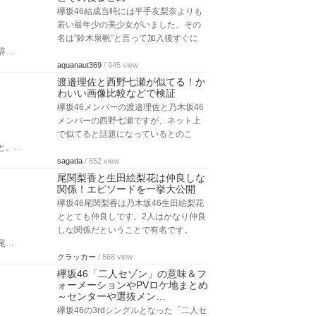
欅坂46結成当時には平手友梨奈よりも
若い最年少の美少女がいました。その
名は”鈴木泉帆”と言って加入後すぐに
辞…
aquanaut369
/ 945 view
渡邉理佐と西野七瀬が似てる！か
わいい画像比較などで検証
欅坂46メンバーの渡邉理佐と乃木坂46
メンバーの西野七瀬ですが、ネット上
で似てると話題になっているとのこ
と。…
sagada
/ 652 view
尾関梨香と生田絵梨花は仲良しな
関係！エピソードを一挙大公開
欅坂46尾関梨香は乃木坂46生田絵梨花
ととても仲良しです。2人はかなり仲良
しな関係だということで有名です。
尾…
クラッカー
/ 568 view
欅坂46「二人セゾン」の意味＆フ
ォーメーションやPVロケ地まとめ
～センターや選抜メン…
欅坂46の3rdシングルとなった「二人セ