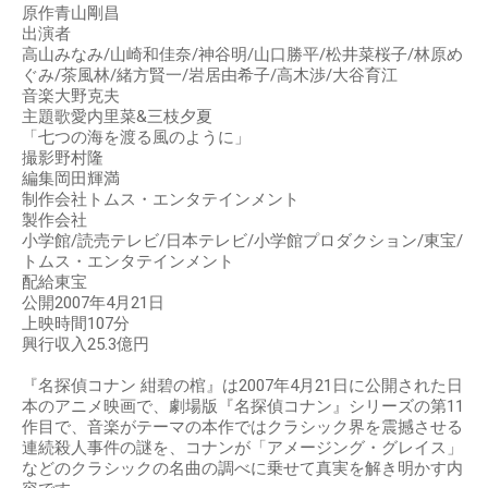
原作青山剛昌
出演者
高山みなみ/山崎和佳奈/神谷明/山口勝平/松井菜桜子/林原め
ぐみ/茶風林/緒方賢一/岩居由希子/高木渉/大谷育江
音楽大野克夫
主題歌愛内里菜&三枝夕夏
「七つの海を渡る風のように」
撮影野村隆
編集岡田輝満
制作会社トムス・エンタテインメント
製作会社
小学館/読売テレビ/日本テレビ/小学館プロダクション/東宝/
トムス・エンタテインメント
配給東宝
公開2007年4月21日
上映時間107分
興行収入25.3億円
『名探偵コナン 紺碧の棺』は2007年4月21日に公開された日
本のアニメ映画で、劇場版『名探偵コナン』シリーズの第11
作目で、音楽がテーマの本作ではクラシック界を震撼させる
連続殺人事件の謎を、コナンが「アメージング・グレイス」
などのクラシックの名曲の調べに乗せて真実を解き明かす内