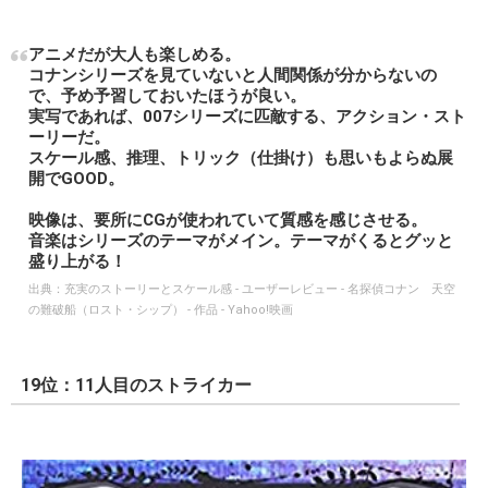
アニメだが大人も楽しめる。
コナンシリーズを見ていないと人間関係が分からないの
で、予め予習しておいたほうが良い。
実写であれば、007シリーズに匹敵する、アクション・スト
ーリーだ。
スケール感、推理、トリック（仕掛け）も思いもよらぬ展
開でGOOD。
映像は、要所にCGが使われていて質感を感じさせる。
音楽はシリーズのテーマがメイン。テーマがくるとグッと
盛り上がる！
出典：
充実のストーリーとスケール感 - ユーザーレビュー - 名探偵コナン 天空
の難破船（ロスト・シップ） - 作品 - Yahoo!映画
19位：11人目のストライカー