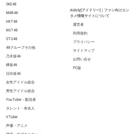
SKE48
Aidoly[アイドリー]｜ファン向けエン
NMB48
タメ情報サイトについて
HKT48
運営者
NGT48
利用規約
STU48
プライバシー
48グループその他
サイトマップ
乃木坂46
お問い合せ
欅坂46
PC版
日向坂46
女性アイドル総合
男性アイドル総合
YouTuber・配信者
タレント・有名人
VTuber
声優・アニメ