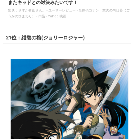
またキッドとの対決みたいです！
出典：
さすが青山さん。 - ユーザーレビュー - 名探偵コナン 業火の向日葵（ご
うかのひまわり） - 作品 - Yahoo!映画
21位：紺碧の棺(ジョリーロジャー)