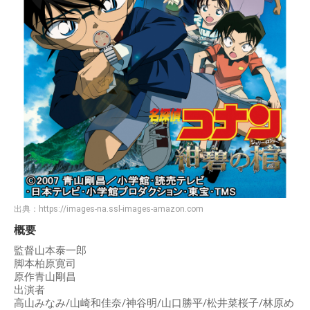
出典：
https://images-na.ssl-images-amazon.com
概要
監督山本泰一郎
脚本柏原寛司
原作青山剛昌
出演者
高山みなみ/山崎和佳奈/神谷明/山口勝平/松井菜桜子/林原め