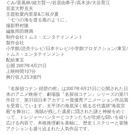
ぐみ/茶風林/緒方賢一/岩居由希子/高木渉/大谷育江
音楽大野克夫
主題歌愛内里菜&三枝夕夏
「七つの海を渡る風のように」
撮影野村隆
編集岡田輝満
制作会社トムス・エンタテインメント
製作会社
小学館/読売テレビ/日本テレビ/小学館プロダクション/東宝/
トムス・エンタテインメント
配給東宝
公開 2007年4月21日
上映時間107分
興行収入25.3億円
『名探偵コナン 紺碧の棺』は2007年4月21日に公開された日
本のアニメ映画で、劇場版『名探偵コナン』シリーズの第11
作目で、第31回日本アカデミー賞優秀アニメーション作品賞
を受賞しています。太平洋の海底深く眠る古代遺跡“海底宮
殿”を舞台に、海賊が残した遺産に隠された謎と神秘をめぐ
って、トレジャーハンターとコナンたちが壮絶な闘いを繰り
広げる内容で、本格推理劇を基軸に、歴史ミステリーと冒険
アクションも盛り込まれた人気作品です。