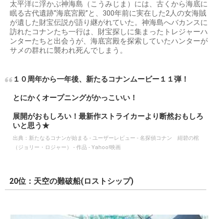
太平洋に浮かぶ神海島（こうみじま）には、古くから海底に
眠る古代遺跡“海底宮殿”と、300年前に実在した2人の女海賊
が遺した財宝伝説が語り継がれていた。神海島へバカンスに
訪れたコナンたち一行は、財宝探しに集まったトレジャーハ
ンターたちと出会うが、海底宮殿を探索していたハンターが
サメの群れに襲われ死んでしまう。
１０周年から一年後、新たるコナンムービー１１弾！
とにかくオープニングがかっこいい！
展開がおもしろい！最新作ストライカーより断然おもしろ
いと思う★
出典：
新たなるコナンが始まる - ユーザーレビュー - 名探偵コナン 紺碧の棺
（ジョリー・ロジャー） - 作品 - Yahoo!映画
20位：天空の難破船(ロストシップ)