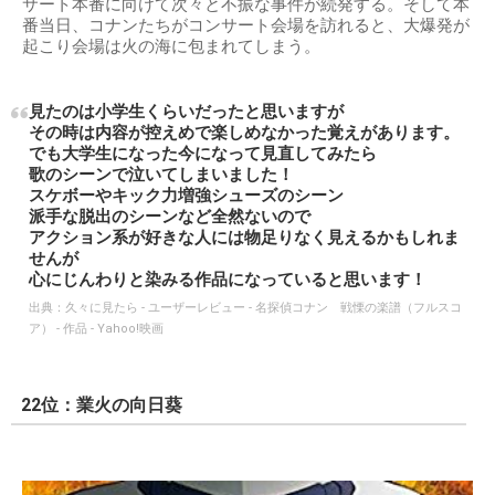
サート本番に向けて次々と不振な事件が続発する。そして本
番当日、コナンたちがコンサート会場を訪れると、大爆発が
起こり会場は火の海に包まれてしまう。
見たのは小学生くらいだったと思いますが
その時は内容が控えめで楽しめなかった覚えがあります。
でも大学生になった今になって見直してみたら
歌のシーンで泣いてしまいました！
スケボーやキック力増強シューズのシーン
派手な脱出のシーンなど全然ないので
アクション系が好きな人には物足りなく見えるかもしれま
せんが
心にじんわりと染みる作品になっていると思います！
出典：
久々に見たら - ユーザーレビュー - 名探偵コナン 戦慄の楽譜（フルスコ
ア） - 作品 - Yahoo!映画
22位：業火の向日葵