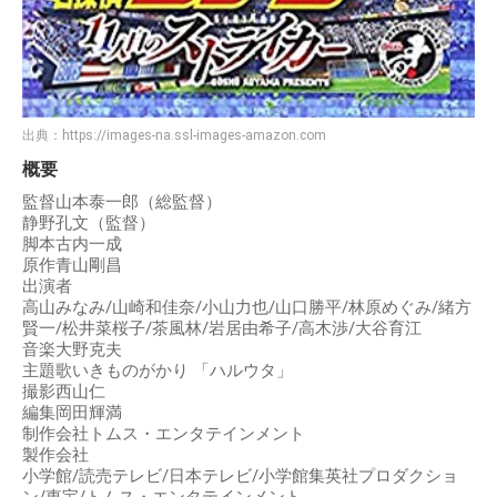
出典：
https://images-na.ssl-images-amazon.com
概要
監督山本泰一郎（総監督）
静野孔文（監督）
脚本古内一成
原作青山剛昌
出演者
高山みなみ/山崎和佳奈/小山力也/山口勝平/林原めぐみ/緒方
賢一/松井菜桜子/茶風林/岩居由希子/高木渉/大谷育江
音楽大野克夫
主題歌いきものがかり 「ハルウタ」
撮影西山仁
編集岡田輝満
制作会社トムス・エンタテインメント
製作会社
小学館/読売テレビ/日本テレビ/小学館集英社プロダクショ