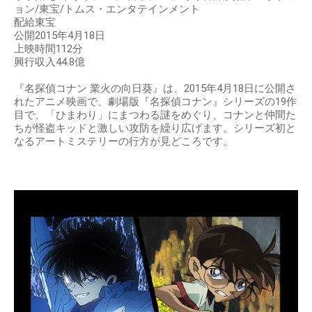
ョン/東宝/トムス・エンタテインメント
配給東宝
公開2015年4月18日
上映時間112分
興行収入44.8億
『名探偵コナン 業火の向日葵』は、2015年4月18日に公開さ
れたアニメ映画で、劇場版『名探偵コナン』シリーズの19作
目で、「ひまわり」にまつわる謎をめぐり、コナンと仲間た
ちが怪盗キッドと激しい攻防を繰り広げます。シリーズ初と
なるアートミステリーの行方が見どころです。