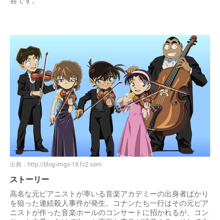
容です。
出典：
http://blog-imgs-18.fc2.com
ストーリー
高名な元ピアニストが率いる音楽アカデミーの出身者ばかり
を狙った連続殺人事件が発生。コナンたち一行はその元ピア
ニストが作った音楽ホールのコンサートに招かれるが、コン