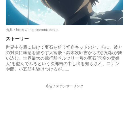
出典：
https://img.cinematoday.jp
ストーリー
世界中を股に掛けて宝石を狙う怪盗キッドのところに、彼と
の対決に執念を燃やす大富豪・鈴木次郎吉からの挑戦状が舞
い込む。世界最大の飛行船ベルツリー号の宝石“天空の貴婦
人”を盗んでみろという次郎吉の申し出を知らされ、コナン
や蘭、小五郎も駆けつけるが……。
広告 / スポンサーリンク