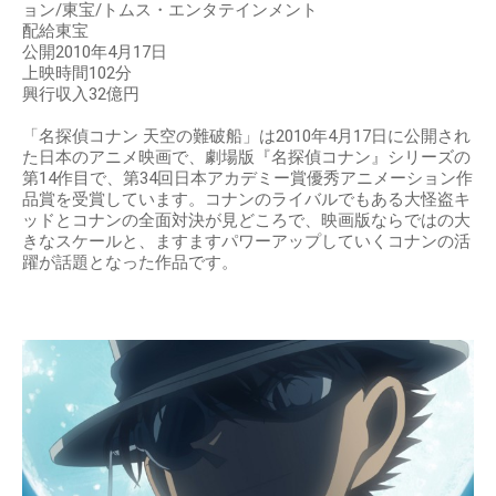
ョン/東宝/トムス・エンタテインメント
配給東宝
公開2010年4月17日
上映時間102分
興行収入32億円
「名探偵コナン 天空の難破船」は2010年4月17日に公開され
た日本のアニメ映画で、劇場版『名探偵コナン』シリーズの
第14作目で、第34回日本アカデミー賞優秀アニメーション作
品賞を受賞しています。コナンのライバルでもある大怪盗キ
ッドとコナンの全面対決が見どころで、映画版ならではの大
きなスケールと、ますますパワーアップしていくコナンの活
躍が話題となった作品です。