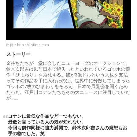
出典：
https://i.ytimg.com
ストーリー
金持ちたちが一堂に会したニューヨークのオークションで、
鈴木次郎吉は以前日本で焼失したといわれているゴッホの傑
作「ひまわり」を落札する。彼が3億ドルという大枚を支払
ってその作品を手に入れたのは、世界中に分散してしまった
ゴッホの7枚のひまわりをそろえ、日本で展覧会を開くため
だった。江戸川コナンたちもその大ニュースに注目していた
が……。
コナンに最低な作品など一つもない。
最低と言っている人の気が知れない。
今回も前作同様に迫力満開で、鈴木次郎吉さんの発想もお
手の物でした。笑