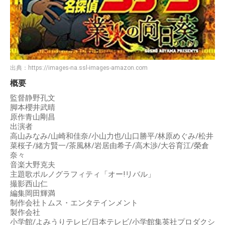
出典：
https://images-na.ssl-images-amazon.com
概要
監督静野孔文
脚本櫻井武晴
原作青山剛昌
出演者
高山みなみ/山崎和佳奈/小山力也/山口勝平/林原めぐみ/松井
菜桜子/緒方賢一/茶風林/岩居由希子/高木渉/大谷育江/榮倉
奈々
音楽大野克夫
主題歌ポルノグラフィティ「オー!リバル」
撮影西山仁
編集岡田輝満
制作会社トムス・エンタテインメント
製作会社
小学館/よみうりテレビ/日本テレビ/小学館集英社プロダクシ