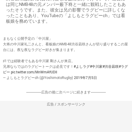
は同じNMB48の元メンバー薮下柊と一緒に観戦したこともあ
ったそうです。また、彼女は兄の影響でラグビーに詳しくな
ったこともあり、YouTubeの「よしもとラグビーch」では看
板娘を務めています。
まもなく公開予定の「中川屋」
大将の中川家礼二さんと、看板娘のNMB48渋谷凪咲さんが切り盛りするこの屋
台には、夜な夜なラグビー好きが集まります。
♯1では経験者でもある中川家 剛さんが来店。
兄弟ならではのラグビートークは必見です！
#よしラグ
#中川家
#渋谷凪咲
#ラグ
ビー
pic.twitter.com/MnWmAYUDII
— よしもとラグビーch (@YoshimotoRugby)
2019年7月5日
-----------------広告の後に次ページに続きます-----------------
広告 / スポンサーリンク