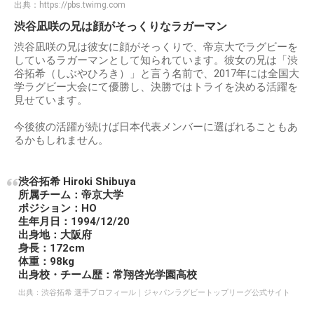
出典：
https://pbs.twimg.com
渋谷凪咲の兄は顔がそっくりなラガーマン
渋谷凪咲の兄は彼女に顔がそっくりで、帝京大でラグビーを
しているラガーマンとして知られています。彼女の兄は「渋
谷拓希（しぶやひろき）」と言う名前で、2017年には全国大
学ラグビー大会にて優勝し、決勝ではトライを決める活躍を
見せています。
今後彼の活躍が続けば日本代表メンバーに選ばれることもあ
るかもしれません。
渋谷拓希 Hiroki Shibuya
所属チーム：帝京大学
ポジション：HO
生年月日：1994/12/20
出身地：大阪府
身長：172cm
体重：98kg
出身校・チーム歴：常翔啓光学園高校
出典：
渋谷拓希 選手プロフィール｜ジャパンラグビートップリーグ公式サイト