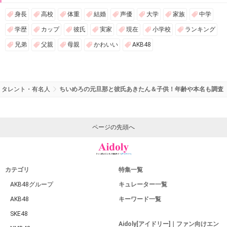
身長
高校
体重
結婚
声優
大学
家族
中学
学歴
カップ
彼氏
実家
現在
小学校
ランキング
兄弟
父親
母親
かわいい
AKB48
タレント・有名人
ちいめろの元旦那と彼氏あきたん＆子供！年齢や本名も調査
ページの先頭へ
カテゴリ
特集一覧
AKB48グループ
キュレーター一覧
AKB48
キーワード一覧
SKE48
Aidoly[アイドリー]｜ファン向けエン