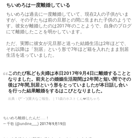
ちいめろは一度離婚している
ちいめろは過去に一度離婚していて、現在2人の子供がいま
すが、その子たちは前の旦那との間に生まれた子供のようで
す。彼女が離婚したのは2017年のことようで、自身のブログ
にて離婚したことを明かしています。
ただ、実際に彼女が元旦那と送った結婚生活は2年ほどで、
それ以降は「別居」という形で7年ほど籍を入れたまま別居
生活を送っていました。
このたび私ども夫婦は本日2017年9月4日に離婚することと
なりました。前夫との婚姻生活期間は2年間と短い間でその
後は7年間,別居という形をとっていましたが本日話し合い
を行った結果離婚をするはこびとなりました。
出典：
ξ*‘ ｰ‘){重大なご報告。｜11歳のホストくん❤️琉ちゃろ
ちいめろ離婚したんだ……！
— 千歌 (@undine____)
2017年9月19日