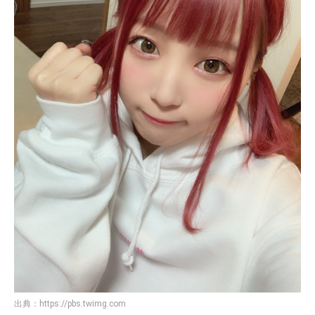
出典：
https://pbs.twimg.com