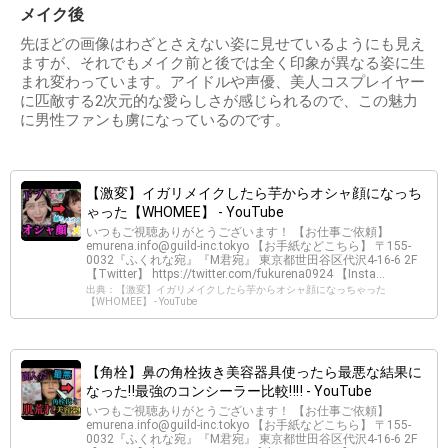
メイク後
先ほどの画像はわざとさえない姿に見せているようにも見え
ますが、それでもメイク前と後では全く印象が異なる姿に生
まれ変わっています。アイドルや声優、美人コスプレイヤー
に匹敵する2次元的な愛らしさが感じられるので、この魅力
に男性ファンも虜になっているのです。
【激変】イガリメイクしたら芋からオシャ顔になっち
ゃった【WHOMEE】 - YouTube
いつもご視聴ありがとうございます！ 【お仕事ご依頼】
emurena.info@guild-inc.tokyo
【お手紙などこちら】 〒155-
0032『ふくれな宛』『M君宛』 東京都世田谷区代沢4-16-6 2F
【Twitter】 https://twitter.com/fukurena0924 【Insta...
出典：【激変】イガリメイクしたら芋からオシャ顔になっちゃった
【WHOMEE】 - YouTube
【角栓】鼻の角栓抜き美容器具使ったら最悪な結果に
なった‼最強のコンシーラー比較‼‼ - YouTube
いつもご視聴ありがとうございます！ 【お仕事ご依頼】
emurena.info@guild-inc.tokyo
【お手紙などこちら】 〒155-
0032『ふくれな宛』『M君宛』 東京都世田谷区代沢4-16-6 2F