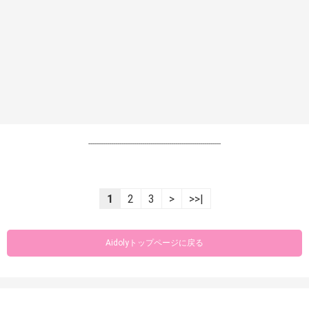
----------------------------------------------------------------
1
2
3
>
>>|
Aidolyトップページに戻る