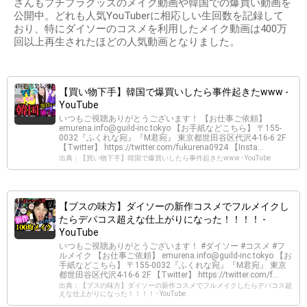
さんもプチプラグッズのメイク動画や韓国での爆買い動画を
公開中。どれも人気YouTuberに相応しい生回数を記録して
おり、特にダイソーのコスメを利用したメイク動画は400万
回以上再生されたほどの人気動画となりました。
【買い物下手】韓国で爆買いしたら事件起きたwww -
YouTube
いつもご視聴ありがとうございます！ 【お仕事ご依頼】
emurena.info@guild-inc.tokyo
【お手紙などこちら】 〒155-
0032『ふくれな宛』『M君宛』 東京都世田谷区代沢4-16-6 2F
【Twitter】 https://twitter.com/fukurena0924 【Insta...
出典：【買い物下手】韓国で爆買いしたら事件起きたwww - YouTube
【ブスの味方】ダイソーの新作コスメでフルメイクし
たらデパコス超えな仕上がりになった！！！！ -
YouTube
いつもご視聴ありがとうございます！ #ダイソー #コスメ #フ
ルメイク 【お仕事ご依頼】
emurena.info@guild-inc.tokyo
【お
手紙などこちら】 〒155-0032『ふくれな宛』『M君宛』 東京
都世田谷区代沢4-16-6 2F 【Twitter】 https://twitter.com/f...
出典：【ブスの味方】ダイソーの新作コスメでフルメイクしたらデパコス超
えな仕上がりになった！！！！ - YouTube