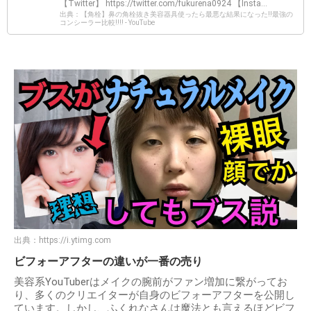
【Twitter】 https://twitter.com/fukurena0924 【Insta...
出典：【角栓】鼻の角栓抜き美容器具使ったら最悪な結果になった‼最強の
コンシーラー比較‼‼ - YouTube
出典：
https://i.ytimg.com
ビフォーアフターの違いが一番の売り
美容系YouTuberはメイクの腕前がファン増加に繋がってお
り、多くのクリエイターが自身のビフォーアフターを公開し
ています。しかし、ふくれなさんは魔法とも言えるほどビフ