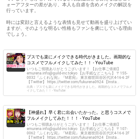
ォーアフターの差があり、本人も自虐を含めメイクの解説を
行っています。
時には変顔と言えるような表情も見せて動画を盛り上げてい
ますが、そのような明るい性格もファンを虜にしている理由
でしょう。
ブスでも楽にメイクできる時代がきました。画期的な
コスメでフルメイクしてみた！！ - YouTube
いつもご視聴ありがとうございます！ 【お仕事ご依頼】
emurena.info@guild-inc.tokyo
【お手紙などこちら】 〒155-
0032『ふくれな宛』『M君宛』 東京都世田谷区代沢4-16-6 2F
【Twitter】 https://twitter.com/fukurena0924 【Insta...
出典：ブスでも楽にメイクできる時代がきました。画期的なコスメでフルメ
イクしてみた！！ - YouTube
【神盛れ】早く君に出会いたかった。と思うコスメで
フルメイクしてみた！！！ - YouTube
いつもご視聴ありがとうございます！ 【お仕事ご依頼】
emurena.info@guild-inc.tokyo
【お手紙などこちら】 〒107-
0062『ふくれな宛』『M君宛』 東京都世田谷区代沢4-16-6 2F
【Twitter】 https://twitter.com/fukurena0924 【Insta...