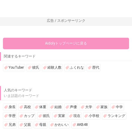
広告 / スポンサーリンク
Aidolyトップページに戻る
関連するキーワード
YouTuber
彼氏
経験人数
ふくれな
歴代
人気のキーワード
いま話題のキーワード
身長
高校
体重
結婚
声優
大学
家族
中学
学歴
カップ
彼氏
実家
現在
小学校
ランキング
兄弟
父親
母親
かわいい
AKB48