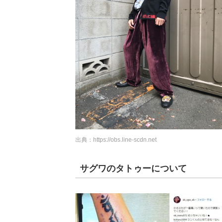
出典：
https://obs.line-scdn.net
サグワのタトゥーについて