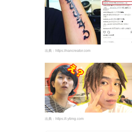
出典：
https://nancreator.com
出典：
https://i.ytimg.com