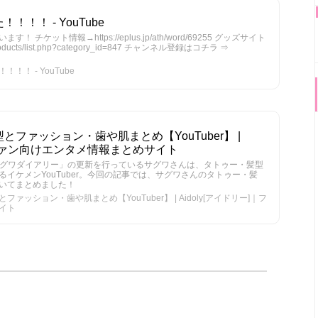
！！ - YouTube
ケット情報→https://eplus.jp/ath/word/69255 グッズサイト
et/products/list.php?category_id=847 チャンネル登録はコチラ ⇒
！ - YouTube
ファッション・歯や肌まとめ【YouTuber】 |
]｜ファン向けエンタメ情報まとめサイト
「サグワダイアリー」の更新を行っているサグワさんは、タトゥー・髪型
イケメンYouTuber。今回の記事では、サグワさんのタトゥー・髪
いてまとめました！
ッション・歯や肌まとめ【YouTuber】 | Aidoly[アイドリー]｜フ
イト