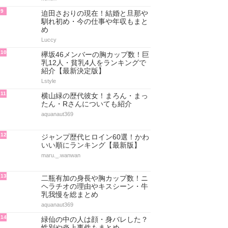
9
迫田さおりの現在！結婚と旦那や
馴れ初め・今の仕事や年収もまと
め
Luccy
10
欅坂46メンバーの胸カップ数！巨
乳12人・貧乳4人をランキングで
紹介【最新決定版】
Lstyle
11
横山緑の歴代彼女！まろん・まっ
たん・Rさんについても紹介
aquanaut369
12
ジャンプ歴代ヒロイン60選！かわ
いい順にランキング【最新版】
maru._.wanwan
13
二瓶有加の身長や胸カップ数！ニ
ヘラチオの理由やキスシーン・牛
乳我慢を総まとめ
aquanaut369
14
緑仙の中の人は顔・身バレした？
性別や炎上事件もまとめ