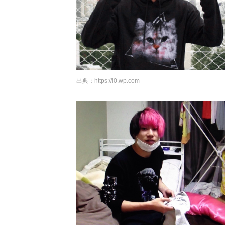
出典：
https://i0.wp.com