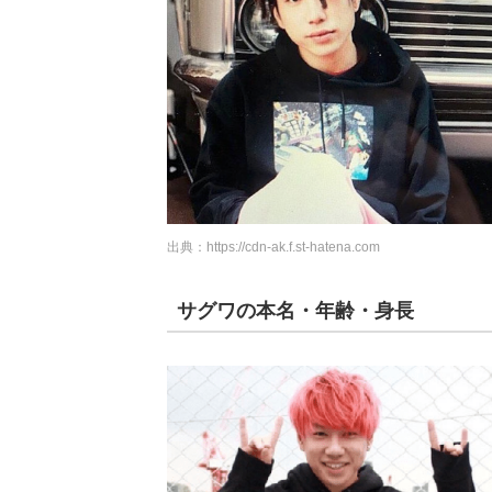
出典：
https://cdn-ak.f.st-hatena.com
サグワの本名・年齢・身長