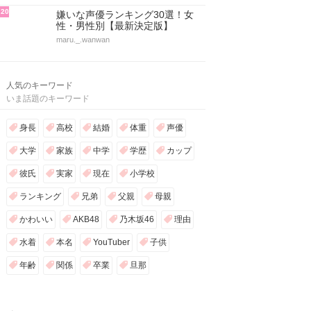
20
嫌いな声優ランキング30選！女
性・男性別【最新決定版】
maru._.wanwan
人気のキーワード
いま話題のキーワード
身長
高校
結婚
体重
声優
大学
家族
中学
学歴
カップ
彼氏
実家
現在
小学校
ランキング
兄弟
父親
母親
かわいい
AKB48
乃木坂46
理由
水着
本名
YouTuber
子供
年齢
関係
卒業
旦那