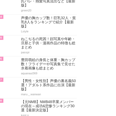
氏バレ・熱愛写真流出など【最新
版】
green20
4
声優の胸カップ数！巨乳32人・貧
乳8人をランキングで紹介【最新
版】
Lstyle
5
ねこぢるの死因！顔写真や年齢・
旦那と子供・漫画作品の特徴も総
まとめ
passpi
6
豊田萌絵の身長と体重・胸カップ
数！フライデーや写真集で見せた
水着画像も総まとめ
aquanaut369
7
【男性・女性別】声優の裏名義50
選！アダルト系作品に出演【最新
版】
maru._.wanwan
8
【元NMB】NMB48卒業メンバー
の現在～成功&悲惨ランキング30
選【最新決定版】
kent.n