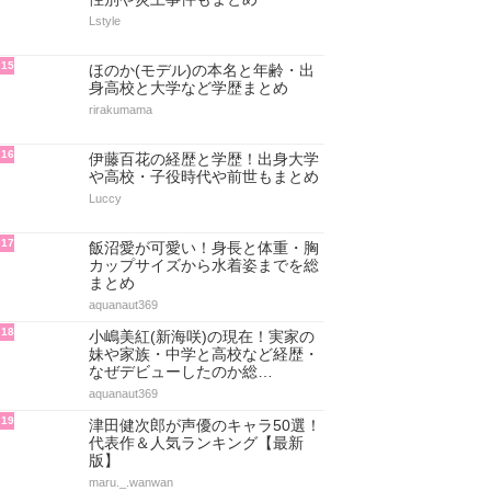
Lstyle
15
ほのか(モデル)の本名と年齢・出
身高校と大学など学歴まとめ
rirakumama
16
伊藤百花の経歴と学歴！出身大学
や高校・子役時代や前世もまとめ
Luccy
17
飯沼愛が可愛い！身長と体重・胸
カップサイズから水着姿までを総
まとめ
aquanaut369
18
小嶋美紅(新海咲)の現在！実家の
妹や家族・中学と高校など経歴・
なぜデビューしたのか総…
aquanaut369
19
津田健次郎が声優のキャラ50選！
代表作＆人気ランキング【最新
版】
maru._.wanwan