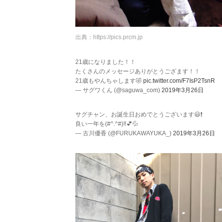
出典：
https://pics.prcm.jp
21歳になりました！！
たくさんのメッセージありがとうござます！！
21歳もやんちゃします🤣
pic.twitter.com/F7IsP2TsnR
— サグワくん (@saguwa_com)
2019年3月26日
サグチャン、お誕生日おめでとうございます😃❗️
良い一年を(#^.^#)‼️💕💦
— 古川優香 (@FURUKAWAYUKA_)
2019年3月26日