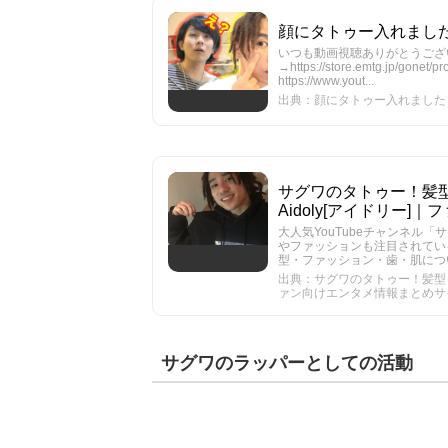
顔にタトゥー入れました！！
いつも動画視聴ありがとうございます！ チ
→https://store.emtg.jp/gon
https://www.yout...
出典：顔にタトゥー入れました！！！
サグワのタトゥー！髪型と
Aidoly[アイドリー
大人気YouTubeチャンネル
やファッションも注目されている
型・ファッション・歯・肌につ
出典：サグワのタトゥー！髪型とファ
ァン向けエンタメ情報まとめサ
サグワのラッパーとしての活動