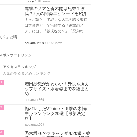
Luccy
/ 818 view
進撃のノアと春木開は兄弟？彼
氏？2人の関係エピソードを紹介
キャバ嬢として絶大な人気を誇り現在
は実業家として活躍する「進撃のノ
ア」には、「彼氏なの？」「兄弟な
の？」と噂…
aquanaut369
/ 1873 view
スポンサードリンク
アクセスランキング
人気のあるまとめランキング
1
増田紗織がかわいい！身長や胸カ
ップサイズ・水着姿までを総まと
め
aquanaut369
2
顔バレしたVTuber・衝撃の素顔/
中身ランキング20選【最新決定
版】
aquanaut369
3
乃木坂46のスキャンダル20選～彼