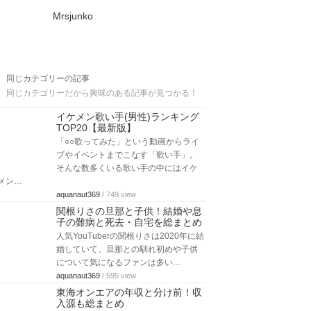
Mrsjunko
同じカテゴリーの記事
同じカテゴリーだから興味のある記事が見つかる！
イケメン歌い手(男性)ランキング
TOP20【最新版】
「○○歌ってみた」という動画からライ
ブやイベントまでこなす「歌い手」。
そんな数多くいる歌い手の中にはイケ
メン…
aquanaut369
/ 749 view
関根りさの旦那と子供！結婚や息
子の難病と死去・自宅を総まとめ
人気YouTuberの関根りさは2020年に結
婚していて、旦那との馴れ初めや子供
について気になるファンは多い…
aquanaut369
/ 595 view
東海オンエアの年収と分け前！収
入源も総まとめ