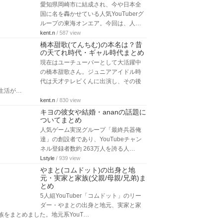
愛知県岡崎市に結成され、今や日本全
国に名を轟かせている人気YouTuberグ
ループの東海オンエア。今回は、人…
kent.n
/ 587 view
橋本甜歌(てんちむ)の本名は？昔
の天てれ時代・ギャル時代まとめ
現在はユーチューバーとして大活躍中
の橋本甜歌さん。ジュニアアイドル時
代は天才テレビくんに出演し、その後
生活が…
kent.n
/ 830 view
キヨの彼女や結婚・ananの話題に
ついてまとめ
人気ゲーム実況グループ「最終兵器俺
達」の創設者であり、YouTubeチャン
ネル登録者数約 263万人を誇る人…
Lstyle
/ 939 view
やまと(コムドット)の出身と地
元・実家と家族(父親/母親/兄弟)ま
とめ
5人組YouTuber「コムドット」のリー
ダー・やまとの出身と地元、実家と家
族をまとめました。地元系YouT…