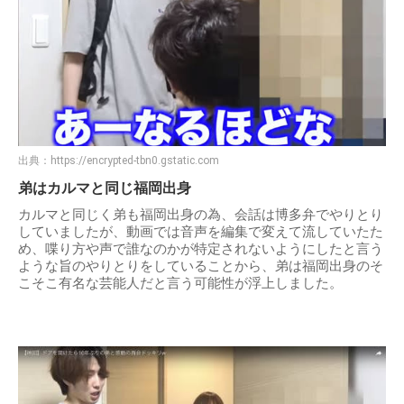
出典：
https://encrypted-tbn0.gstatic.com
弟はカルマと同じ福岡出身
カルマと同じく弟も福岡出身の為、会話は博多弁でやりとり
していましたが、動画では音声を編集で変えて流していたた
め、喋り方や声で誰なのかが特定されないようにしたと言う
ような旨のやりとりをしていることから、弟は福岡出身のそ
こそこ有名な芸能人だと言う可能性が浮上しました。