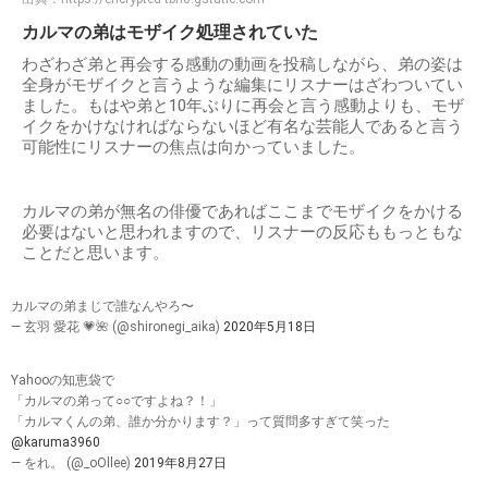
カルマの弟はモザイク処理されていた
わざわざ弟と再会する感動の動画を投稿しながら、弟の姿は
全身がモザイクと言うような編集にリスナーはざわついてい
ました。もはや弟と10年ぶりに再会と言う感動よりも、モザ
イクをかけなければならないほど有名な芸能人であると言う
可能性にリスナーの焦点は向かっていました。
カルマの弟が無名の俳優であればここまでモザイクをかける
必要はないと思われますので、リスナーの反応ももっともな
ことだと思います。
カルマの弟まじで誰なんやろ〜
— 玄羽 愛花 💗🌺 (@shironegi_aika)
2020年5月18日
Yahooの知恵袋で
「カルマの弟って○○ですよね？！」
「カルマくんの弟、誰か分かります？」って質問多すぎて笑った
@karuma3960
— をれ。 (@_oOllee)
2019年8月27日