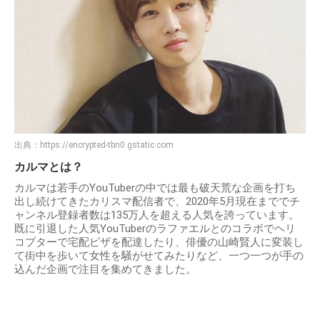
出典：
https://encrypted-tbn0.gstatic.com
カルマとは？
カルマは若手のYouTuberの中では最も破天荒な企画を打ち
出し続けてきたカリスマ配信者で、2020年5月現在まででチ
ャンネル登録者数は135万人を超える人気を誇っています。
既に引退した人気YouTuberのラファエルとのコラボでヘリ
コプターで宅配ピザを配達したり、俳優の山崎賢人に変装し
て街中を歩いて女性を騒がせてみたりなど、一つ一つが手の
込んだ企画で注目を集めてきました。