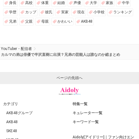
身長
高校
体重
結婚
声優
大学
家族
中学
学歴
カップ
彼氏
実家
現在
小学校
ランキング
兄弟
父親
母親
かわいい
AKB48
YouTuber・配信者
カルマの弟は俳優で半沢直樹に出演？兄弟の芸能人は誰なのか総まとめ
ページの先頭へ
カテゴリ
特集一覧
AKB48グループ
キュレーター一覧
AKB48
キーワード一覧
SKE48
Aidoly[アイドリー]｜ファン向けエン