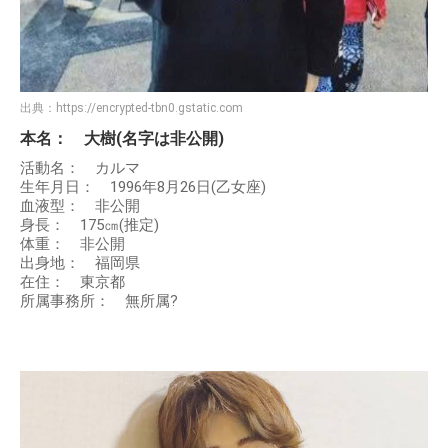
出典：
https://encrypted-tbn0.gstatic.com
本名： 大樹(名字は非公開)
活動名： カルマ
生年月日： 1996年8月26日(乙女座)
血液型： 非公開
身長： 175㎝(推定)
体重： 非公開
出身地： 福岡県
在住： 東京都
所属事務所： 無所属?