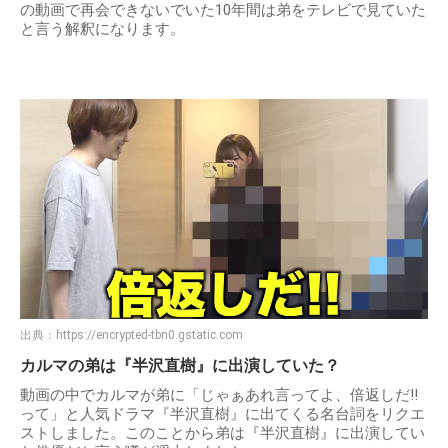
の動画で再会できないでいた10年間は弟をテレビで見ていた
と言う解釈になります。
出典：
https://encrypted-tbn0.gstatic.com
カルマの弟は『半沢直樹』に出演していた？
動画の中でカルマが弟に「じゃぁあれ言ってよ、倍返しだ!!
って」と人気ドラマ『半沢直樹』に出てくる名台詞をリクエ
ストしました。このことから弟は『半沢直樹』に出演してい