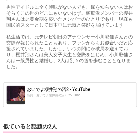
男性アイドルに全く興味がない人でも、嵐を知らない人はお
そらくこの世のどこにもいないはず。頭脳派メンバーの櫻井
翔さんはJr.黄金期を築いたメンバーのひとりであり、現在も
国民的スターとして日本中に元気と笑顔を届けています。
私生活では、元テレビ朝日のアナウンサー小川彩佳さんとの
交際が報じられたこともあり、ファンからもお似合いだと応
援されていました。しかし、いつの間にか破局を迎えてお
り、櫻井翔さんは美人女子大生と交際をはじめ、小川彩佳さ
んは一般男性と結婚し、2人は別々の道を歩むこととなりま
した。
おいでよ櫻井翔の沼2 - YouTube
出典：おいでよ櫻井翔の沼2 - YouTube
似ていると話題の2人