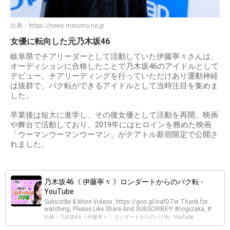
出典：
https://news.merumo.ne.jp
女優に転向した元乃木坂46
岐阜県でチアリーダーとして活動していた伊藤寧々さんは、
オーディションに合格したことで乃木坂46のアイドルとして
デビュー。チアリーディングを行っていただけあり運動神経
は抜群で、バク転ができるアイドルとして当時注目を集めま
した。
卒業後は短大に進学し、その後女優として活動を再開。映画
や舞台で活動しており、2019年にはヒロインを務めた映画
「ウーマンウーマンウーマン」がテアトル新宿限定で公開さ
れました。
乃木坂46《 伊藤寧々 》ロンダートからのバク転 -
YouTube
Subscribe & More Videos: https://goo.gl/nafDTw Thank for
watching, Please Like Share And SUBSCRIBE!!! #nogizaka, #
出典：乃木坂46《 伊藤寧々 》ロンダートからのバク転 - YouTube