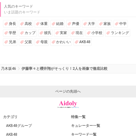
人気のキーワード
いま話題のキーワード
身長
高校
体重
結婚
声優
大学
家族
中学
学歴
カップ
彼氏
実家
現在
小学校
ランキング
兄弟
父親
母親
かわいい
AKB48
乃木坂46
伊藤寧々と櫻井翔がそっくり！2人を画像で徹底比較
ページの先頭へ
カテゴリ
特集一覧
AKB48グループ
キュレーター一覧
AKB48
キーワード一覧