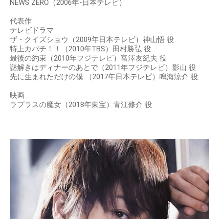
NEWS ZERO（2006年-日本テレビ）
代表作
テレビドラマ
ザ・クイズショウ（2009年日本テレビ）神山悟 役
特上カバチ！！（2010年TBS）田村勝弘 役
最後の約束（2010年フジテレビ）富澤友紀夫 役
謎解きはディナーのあとで（2011年フジテレビ）影山 役
先に生まれただけの僕 （2017年日本テレビ）鳴海涼介 役
映画
ラプラスの魔女（2018年東宝）青江修介 役