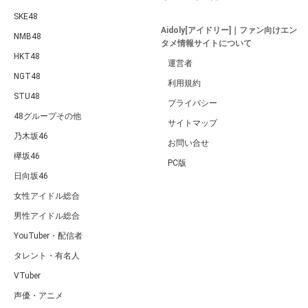
SKE48
Aidoly[アイドリー]｜ファン向けエン
NMB48
タメ情報サイトについて
HKT48
運営者
NGT48
利用規約
STU48
プライバシー
48グループその他
サイトマップ
乃木坂46
お問い合せ
欅坂46
PC版
日向坂46
女性アイドル総合
男性アイドル総合
YouTuber・配信者
タレント・有名人
VTuber
声優・アニメ