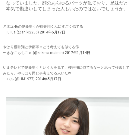
なっていました。顔のあらゆるパーツが似ており、兄妹だと
本気で勘違いしてしまった人もいたのではないでしょうか。
乃木坂46の伊藤寧々が櫻井翔くんにすごく似てる
— julius (@aniki2236)
2014年5月17日
やはり櫻井翔と伊藤寧々どう考えても似てる🤔
— きなこもちこ☺︎ (@knkmc_maimin)
2017年1月14日
いまテレビで伊藤寧々という人を見て、櫻井翔に似てるなーと思って検索して
みたら、やっぱり同じ事考えてる人いたw
— ハル (@HM1977)
2014年5月17日