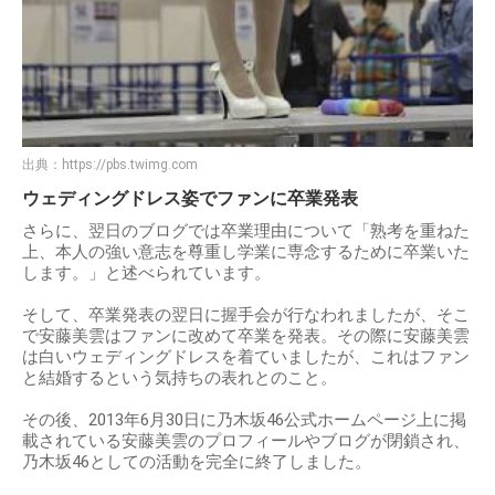
出典：
https://pbs.twimg.com
ウェディングドレス姿でファンに卒業発表
さらに、翌日のブログでは卒業理由について「熟考を重ねた
上、本人の強い意志を尊重し学業に専念するために卒業いた
します。」と述べられています。
そして、卒業発表の翌日に握手会が行なわれましたが、そこ
で安藤美雲はファンに改めて卒業を発表。その際に安藤美雲
は白いウェディングドレスを着ていましたが、これはファン
と結婚するという気持ちの表れとのこと。
その後、2013年6月30日に乃木坂46公式ホームページ上に掲
載されている安藤美雲のプロフィールやブログが閉鎖され、
乃木坂46としての活動を完全に終了しました。