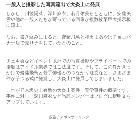
一般人と撮影した写真流出で大炎上に発展
しかし、川後陽菜、深川麻衣、若月佑美らとともに、安藤美
雲や他の一般人たちが写っている画像が複数枚某巨大掲示板
に流出。
なお、書き込みによると、齋藤飛鳥と和田まあやはチョコバ
ナナ店で売り子をしていたとのこと。
チェキ会などイベント以外での写真撮影やプライベートでの
接触はアイドル業界ではご法度です。そして、この件がきっ
かけで齋藤飛鳥と若手俳優とのつながり疑惑など、さまざま
件が芋づる式に発覚し、大炎上に発展してしまいました。
これが乃木坂史上有数の大炎上案件、青学事件の概要です。
事件に対し、深川麻衣など当該メンバーはブログに釈明文を
アップしています。
広告 / スポンサーリンク