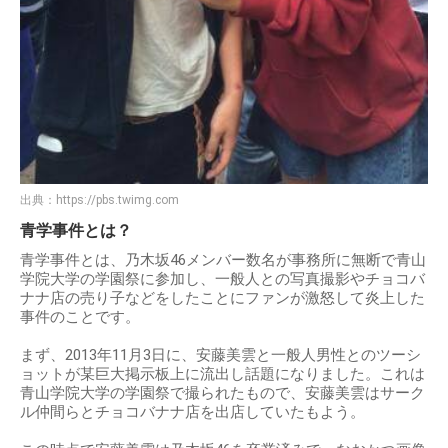
出典：
https://pbs.twimg.com
青学事件とは？
青学事件とは、乃木坂46メンバー数名が事務所に無断で青山
学院大学の学園祭に参加し、一般人との写真撮影やチョコバ
ナナ店の売り子などをしたことにファンが激怒して炎上した
事件のことです。
まず、2013年11月3日に、安藤美雲と一般人男性とのツーシ
ョットが某巨大掲示板上に流出し話題になりました。これは
青山学院大学の学園祭で撮られたもので、安藤美雲はサーク
ル仲間らとチョコバナナ店を出店していたもよう。