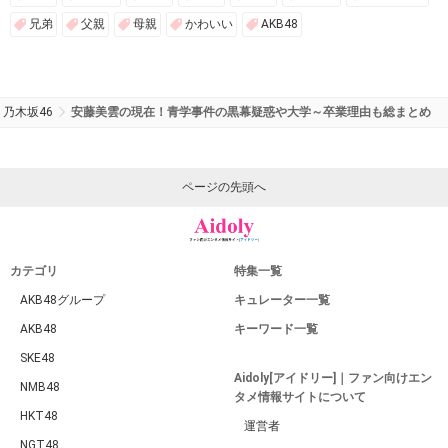
兄弟
父親
母親
かわいい
AKB48
乃木坂46
安藤美雲の現在！青学事件の黒幕疑惑や大学～卒業理由も総まとめ
ページの先頭へ
カテゴリ
特集一覧
AKB48グループ
キュレーター一覧
AKB48
キーワード一覧
SKE48
Aidoly[アイドリー]｜ファン向けエン
NMB48
タメ情報サイトについて
HKT48
運営者
NGT48