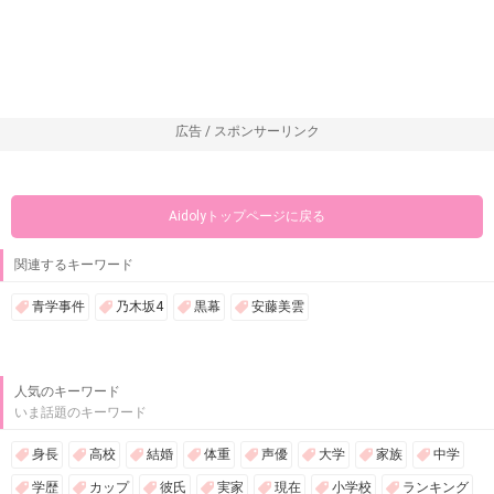
広告 / スポンサーリンク
Aidolyトップページに戻る
関連するキーワード
青学事件
乃木坂4
黒幕
安藤美雲
人気のキーワード
いま話題のキーワード
身長
高校
結婚
体重
声優
大学
家族
中学
学歴
カップ
彼氏
実家
現在
小学校
ランキング