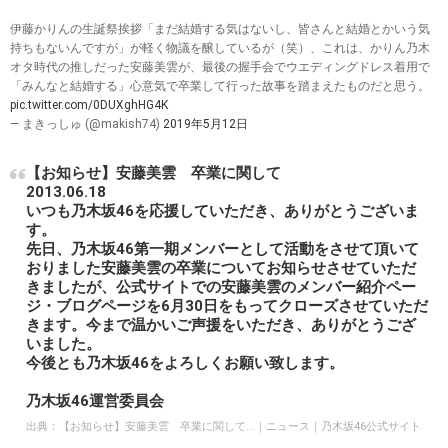
伊藤かりんの生誕祭挨拶「まだ結婚する気はないし、皆さんと結婚とかいう気
持ちもないんですが」が軽く物議を醸しているが（笑）、これは、かりん乃木
オタ時代の推しだった安藤美雲が、最後の握手会でウエディングドレス着用で
「みんなと結婚する」心意気で卒業して行った故事を踏まえたものだと思う。
pic.twitter.com/0DUXghHG4K
— まきっしゅ (@makish74)
2019年5月12日
【お知らせ】安藤美雲 卒業に関して
2013.06.18
いつも乃木坂46を応援していただき、ありがとうございま
す。
先日、乃木坂46第一期メンバーとして活動をさせて頂いて
おりました安藤美雲の卒業についてお知らせさせていただ
きましたが、公式サイトでの安藤美雲のメンバー紹介ペー
ジ・ブログページを6月30日をもってクローズさせていただ
きます。今まで温かいご声援をいただき、ありがとうござ
いました。
今後とも乃木坂46をよろしくお願い致します。
乃木坂46運営委員会
出典：
【お知らせ】安藤美雲 卒業に関して...｜ニュース｜乃木坂46公式サイト