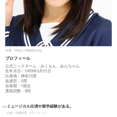
出典：
https://48pedia.org
プロフィール
公式ニックネーム：みくもん、あんちゃん
生年月日：1993年5月21日
出身地：神奈川県
血液型：O型
合格期：1期生
選抜回数：0回
ミュージカル出演や留学経験がある。
出典：
安藤美雲 - エケペディア