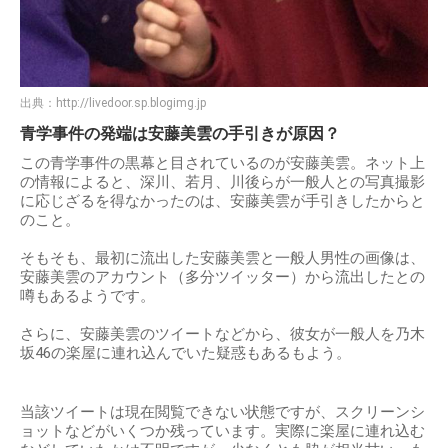
出典：
http://livedoor.sp.blogimg.jp
青学事件の発端は安藤美雲の手引きが原因？
この青学事件の黒幕と目されているのが安藤美雲。ネット上
の情報によると、深川、若月、川後らが一般人との写真撮影
に応じざるを得なかったのは、安藤美雲が手引きしたからと
のこと。
そもそも、最初に流出した安藤美雲と一般人男性の画像は、
安藤美雲のアカウント（多分ツイッター）から流出したとの
噂もあるようです。
さらに、安藤美雲のツイートなどから、彼女が一般人を乃木
坂46の楽屋に連れ込んでいた疑惑もあるもよう。
当該ツイートは現在閲覧できない状態ですが、スクリーンシ
ョットなどがいくつか残っています。実際に楽屋に連れ込む